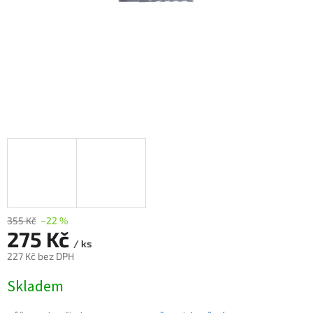
355 Kč
–22 %
275 Kč
/ ks
227 Kč bez DPH
Měrná
Skladem
cena: