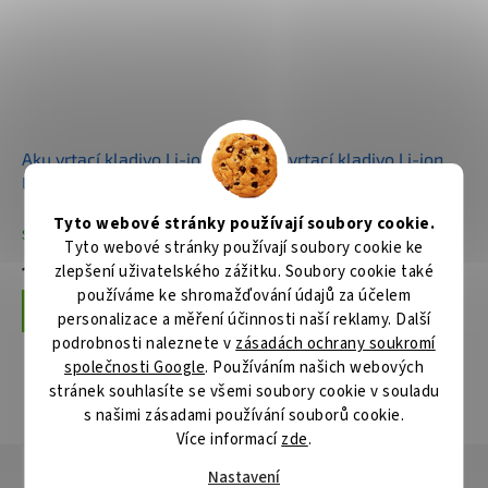
Aku vrtací kladivo Li-ion
Aku vrtací kladivo Li-ion
LXT 18V/5,0Ah, Makpac
LXT 18V, bez aku Z
Tyto webové stránky používají soubory cookie.
Skladem
Skladem
Tyto webové stránky používají soubory cookie ke
zlepšení uživatelského zážitku. Soubory cookie také
10 994 Kč
4 256 Kč
používáme ke shromažďování údajů za účelem
Do košíku
Do košíku
personalizace a měření účinnosti naší reklamy. Další
podrobnosti naleznete v
zásadách ochrany soukromí
společnosti Google
. Používáním našich webových
stránek souhlasíte se všemi soubory cookie v souladu
ZOBRAZIT VŠECHNY SOUVISEJÍCÍ PRODUKTY
s našimi zásadami používání souborů cookie.
Více informací
zde
.
Popis
Hodnocení
Diskuze
Nastavení