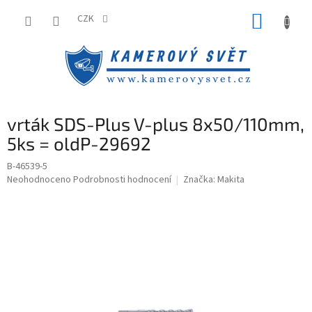
Přejít
NÁKUP
na
CZK
obsah
KOŠÍK
vrták SDS-Plus V-plus 8x50/110mm,
5ks = oldP-29692
B-46539-5
Průměrné
Neohodnoceno
Podrobnosti hodnocení
Značka:
Makita
hodnocení
produktu
je
0,0
z
5
hvězdiček.