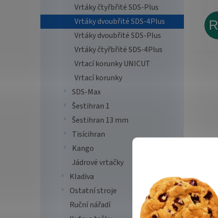
Vrtáky čtyřbřité SDS-Plus
Vrtáky dvoubřité SDS-4Plus
Vrtáky dvoubřité SDS-Plus
Vrtáky čtyřbřité SDS-4Plus
Vrtací korunky UNICUT
Vrtací korunky
SDS-Max
Šestihran 1
Šestihran 13 mm
Tisícihran
Kango
Jádrové vrtačky
Kladiva
Ostatní stroje
Ruční nářadí