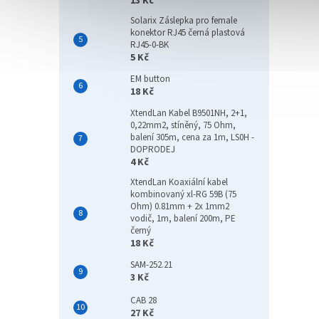
13 Kč
Solarix Záslepka pro female
konektor RJ45 černá plastová
RJ45-0-BK
5 Kč
EM button
18 Kč
XtendLan Kabel B9501NH, 2+1,
0,22mm2, stíněný, 75 Ohm,
balení 305m, cena za 1m, LS0H -
DOPRODEJ
4 Kč
XtendLan Koaxiální kabel
kombinovaný xl-RG 59B (75
Ohm) 0.81mm + 2x 1mm2
vodič, 1m, balení 200m, PE
černý
18 Kč
SAM-252.21
3 Kč
CAB 28
27 Kč