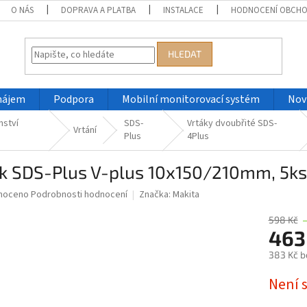
O NÁS
DOPRAVA A PLATBA
INSTALACE
HODNOCENÍ OBCH
HLEDAT
nájem
Podpora
Mobilní monitorovací systém
Nov
nství
SDS-
Vrtáky dvoubřité SDS-
Vrtání
Plus
4Plus
ák SDS-Plus V-plus 10x150/210mm, 5ks
né
noceno
Podrobnosti hodnocení
Značka:
Makita
ní
u
598 Kč
463
383 Kč b
Měrná
Není 
ek.
cena: