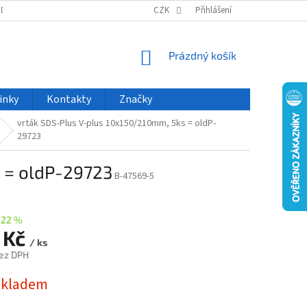
ODU
NOVINKY
VELKOOBCHOD
CZK
ČASTO KLADENÉ DOTAZY
Přihlášení
NÁKUPNÍ
Prázdný košík
KOŠÍK
inky
Kontakty
Značky
vrták SDS-Plus V-plus 10x150/210mm, 5ks = oldP-
29723
 = oldP-29723
B-47569-5
–22 %
 Kč
/ ks
ez DPH
skladem