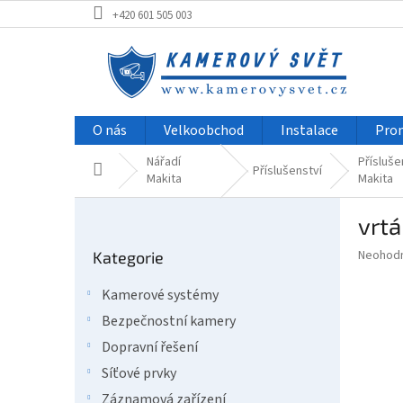
Přejít
+420 601 505 003
na
obsah
O nás
Velkoobchod
Instalace
Pro
Nářadí
Přísluše
Domů
Příslušenství
Makita
Makita
P
vrt
o
Přeskočit
s
Průměr
Neohod
Kategorie
kategorie
t
hodnoce
r
produkt
Kamerové systémy
a
je
Bezpečnostní kamery
0,0
n
z
n
Dopravní řešení
5
í
Síťové prvky
hvězdič
p
Záznamová zařízení