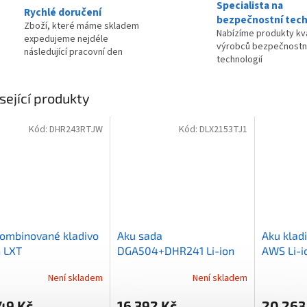
Specialista na
Rychlé doručení
bezpečnostní tech
Zboží, které máme skladem
Nabízíme produkty kva
expedujeme nejdéle
výrobců bezpečnostn
následující pracovní den
technologií
sející produkty
Kód:
DHR243RTJW
Kód:
DLX2153TJ1
ombinované kladivo
Aku sada
Aku klad
n LXT
DGA504+DHR241 Li-ion
AWS Li-i
5,0Ah,Makpac
LXT 18V/5,0Ah
40V/4,0
Není skladem
Není skladem
49 Kč
16 392 Kč
20 263