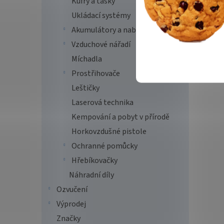
Kufry a tašky
Ukládací systémy
Akumulátory a nabíječky
Vzduchové nářadí
Míchadla
Prostřihovače
Leštičky
Laserová technika
Kempování a pobyt v přírodě
Horkovzdušné pistole
Ochranné pomůcky
Hřebíkovačky
Náhradní díly
Ozvučení
Výprodej
Značky