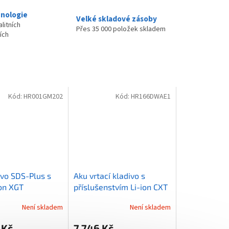
nologie
Velké skladové zásoby
litních
Přes 35 000 položek skladem
ích
Kód:
HR001GM202
Kód:
HR166DWAE1
ivo SDS-Plus s
Aku vrtací kladivo s
on XGT
příslušenstvím Li-ion CXT
Ah,Makpac
10,8/12V/2,0Ah
Není skladem
Není skladem
 Kč
7 746 Kč