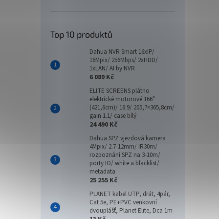
Top 10 produktů
Dahua NVR Smart 16xIP/
16Mpix/ 256Mbps/ 2xHDD/
1xLAN/ AI by NVR
6 089 Kč
ELITE SCREENS plátno
elektrické motorové 166"
(421,6cm)/ 16:9/ 205,7×365,8cm/
gain 1.1/ case bílý
24 490 Kč
Dahua SPZ vjezdová kamera
4Mpix/ 2.7-12mm/ IR30m/
rozpoznání SPZ na 3-10m/
porty IO/ white a blacklist/
metadata
25 255 Kč
PLANET kabel UTP, drát, 4pár,
Cat 5e, PE+PVC venkovní
dvouplášť, Planet Elite, Dca 1m