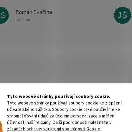
Roman Svačina
RS
JŠ
Hodnocení obchodu je 5 z 5 hvězdiček.
25.7.2026
Tyto webové stránky používají soubory cookie.
Tyto webové stránky používají soubory cookie ke zlepšení
uživatelského zážitku. Soubory cookie také používáme ke
shromažďování údajů za účelem personalizace a měření
účinnosti naší reklamy. Další podrobnosti naleznete v
zásadách ochrany soukromí společnosti Google
.