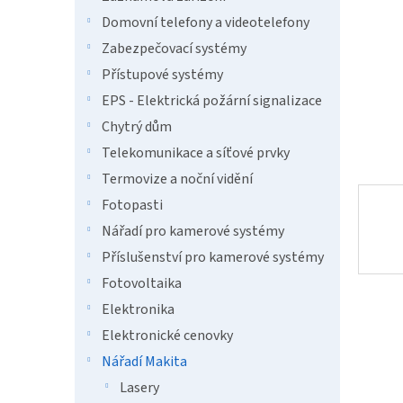
a
n
Domovní telefony a videotelefony
e
Zabezpečovací systémy
l
Přístupové systémy
EPS - Elektrická požární signalizace
Chytrý dům
Telekomunikace a síťové prvky
Termovize a noční vidění
Fotopasti
Nářadí pro kamerové systémy
Příslušenství pro kamerové systémy
Fotovoltaika
Elektronika
Elektronické cenovky
Nářadí Makita
Lasery