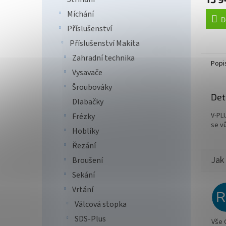
Míchání
D
Příslušenství
Příslušenství Makita
Zahradní technika
Popi
Vysavače
Šroubováky
Det
Dlabačky
V-PL
Frézky
se v
Hoblíky
Řezání
Broušení
Sekání
Vrtání
Válcová stopka
SDS-Plus
Vše 