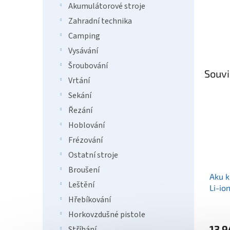
Akumulátorové stroje
Zahradní technika
Camping
Vysávání
Šroubování
Souvi
Vrtání
Sekání
Řezání
Hoblování
Frézování
Ostatní stroje
Broušení
Aku k
Leštění
Li-io
18V/
Hřebíkování
Horkovzdušné pistole
13 9
Stříhání