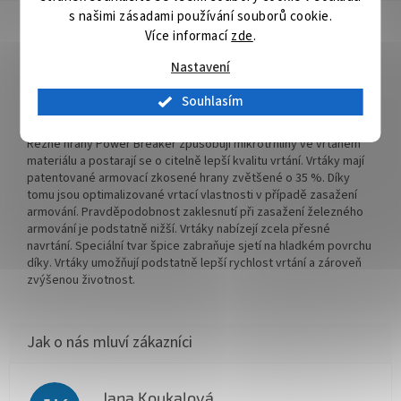
s našimi zásadami používání souborů cookie.
Detailní popis produktu
Více informací
zde
.
V-PLUS stanovuje nová výkonnostní měřítka. Je důslednou
Nastavení
inovací miliónkrát osvědčeného příklepového vrtáku 4 PLUS.
Rychlost vrtání se vůči příklepovému vrtáku 4 PLUS zvýšila až o
Souhlasím
12%. Skvěle se hodí i pro akumulátorové příklepové vrtačky. V-
PLUS je přesvědčivým příklepovým vrtákem další generace.
Řezné hrany Power Breaker způsobují mikrotrhliny ve vrtaném
materiálu a postarají se o citelně lepší kvalitu vrtání. Vrtáky mají
patentované armovací zkosené hrany zvětšené o 35 %. Díky
tomu jsou optimalizované vrtací vlastnosti v případě zasažení
armování. Pravděpodobnost zaklesnutí při zasažení železného
armování je podstatně nižší. Vrtáky nabízejí zcela přesné
navrtání. Speciální tvar špice zabraňuje sjetí na hladkém povrchu
díky. Vrtáky umožňují podstatně lepší rychlost vrtání a zároveň
zvýšenou životnost.
Jana Koukalová