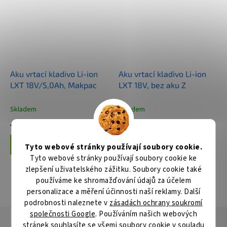
Aku vrtací kladivo Li-ion
Aku vrtací kladivo Li-ion
LXT 18V/5,0Ah, Makpac
LXT 18V, bez aku Z
Skladem
Skladem
10 994 Kč
4 256 Kč
Do košíku
Do košíku
Tyto webové stránky používají soubory cookie.
Tyto webové stránky používají soubory cookie ke
zlepšení uživatelského zážitku. Soubory cookie také
používáme ke shromažďování údajů za účelem
ZOBRAZIT VŠECHNY SOUVISEJÍCÍ PRODUKTY
personalizace a měření účinnosti naší reklamy. Další
podrobnosti naleznete v
zásadách ochrany soukromí
společnosti Google
. Používáním našich webových
Popis
Hodnocení
Diskuze
stránek souhlasíte se všemi soubory cookie v souladu