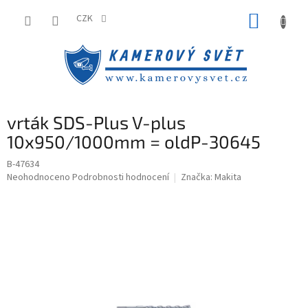
Přejít
NÁKUP
na
CZK
obsah
KOŠÍK
vrták SDS-Plus V-plus
10x950/1000mm = oldP-30645
B-47634
Průměrné
Neohodnoceno
Podrobnosti hodnocení
Značka:
Makita
hodnocení
produktu
je
0,0
z
5
hvězdiček.