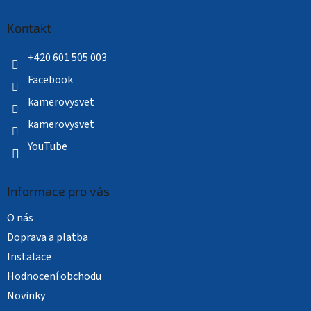
p
a
Kontakt
t
í
+420 601 505 003
Facebook
kamerovysvet
kamerovysvet
YouTube
Informace pro vás
O nás
Doprava a platba
Instalace
Hodnocení obchodu
Novinky