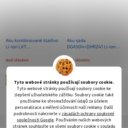
Aku kombinované kladivo
Aku sada
Li-ion LXT
DGA504+DHR241 Li-ion
18V/5,0Ah,Makpac
LXT 18V/5,0Ah
Není skladem
Není skladem
13 949 Kč
16 392 Kč
Do košíku
Do košíku
Tyto webové stránky používají soubory cookie.
Tyto webové stránky používají soubory cookie ke
zlepšení uživatelského zážitku. Soubory cookie také
používáme ke shromažďování údajů za účelem
ZOBRAZIT VŠECHNY SOUVISEJÍCÍ PRODUKTY
personalizace a měření účinnosti naší reklamy. Další
podrobnosti naleznete v
zásadách ochrany soukromí
společnosti Google
. Používáním našich webových
Popis
Hodnocení
Diskuze
stránek souhlasíte se všemi soubory cookie v souladu