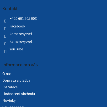
p
a
Kontakt
t
í
+420 601 505 003
Facebook
kamerovysvet
kamerovysvet
YouTube
Informace pro vás
O nás
Doprava a platba
Instalace
Hodnocení obchodu
Novinky