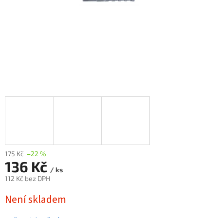
175 Kč
–22 %
136 Kč
/ ks
112 Kč bez DPH
Měrná
Není skladem
cena: