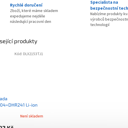
Specialista na
Rychlé doručení
bezpečnostní tech
Zboží, které máme skladem
Nabízíme produkty kva
expedujeme nejdéle
výrobců bezpečnostn
následující pracovní den
technologií
sející produkty
Kód:
DLX2153TJ1
sada
04+DHR241 Li-ion
18V/5,0Ah
Není skladem
92 Kč