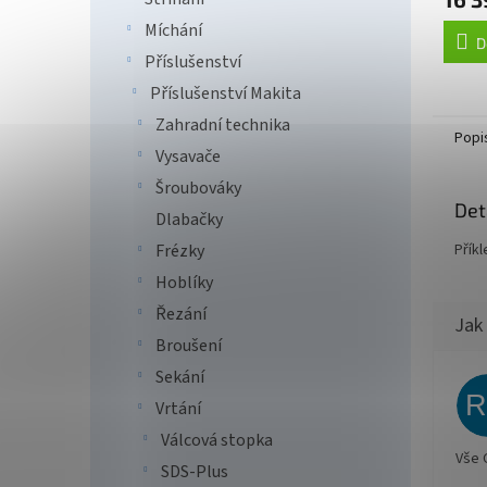
Míchání
D
Příslušenství
Příslušenství Makita
Zahradní technika
Popi
Vysavače
Šroubováky
Det
Dlabačky
Příkl
Frézky
Hoblíky
Řezání
Broušení
Sekání
Vrtání
Válcová stopka
Vše 
SDS-Plus