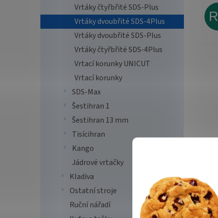
Vrtáky čtyřbřité SDS-Plus
Vrtáky dvoubřité SDS-4Plus
Vrtáky dvoubřité SDS-Plus
Vrtáky čtyřbřité SDS-4Plus
Vrtací korunky UNICUT
Vrtací korunky
SDS-Max
Šestihran 1
Šestihran 13 mm
Tisícihran
Kango
Jádrové vrtačky
Kladiva
Ostatní stroje
Ruční nářadí