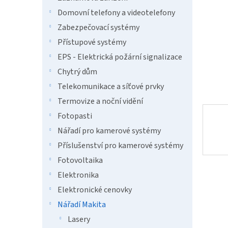
a
n
Domovní telefony a videotelefony
e
Zabezpečovací systémy
l
Přístupové systémy
EPS - Elektrická požární signalizace
Chytrý dům
Telekomunikace a síťové prvky
Termovize a noční vidění
Fotopasti
Nářadí pro kamerové systémy
Příslušenství pro kamerové systémy
Fotovoltaika
Elektronika
Elektronické cenovky
Nářadí Makita
Lasery