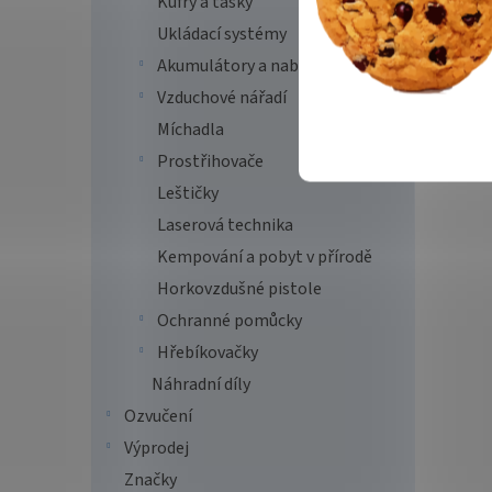
Kufry a tašky
Ukládací systémy
Akumulátory a nabíječky
Vzduchové nářadí
Míchadla
Prostřihovače
Leštičky
Laserová technika
Kempování a pobyt v přírodě
Horkovzdušné pistole
Ochranné pomůcky
Hřebíkovačky
Náhradní díly
Ozvučení
Výprodej
Značky