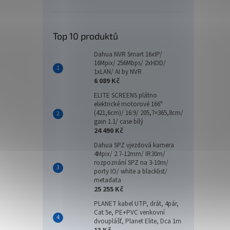
Top 10 produktů
Dahua NVR Smart 16xIP/
16Mpix/ 256Mbps/ 2xHDD/
1xLAN/ AI by NVR
6 089 Kč
ELITE SCREENS plátno
elektrické motorové 166"
(421,6cm)/ 16:9/ 205,7×365,8cm/
gain 1.1/ case bílý
24 490 Kč
Dahua SPZ vjezdová kamera
4Mpix/ 2.7-12mm/ IR30m/
rozpoznání SPZ na 3-10m/
porty IO/ white a blacklist/
metadata
25 255 Kč
PLANET kabel UTP, drát, 4pár,
Cat 5e, PE+PVC venkovní
dvouplášť, Planet Elite, Dca 1m