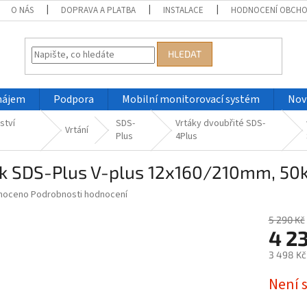
O NÁS
DOPRAVA A PLATBA
INSTALACE
HODNOCENÍ OBCH
HLEDAT
nájem
Podpora
Mobilní monitorovací systém
Nov
ství
SDS-
Vrtáky dvoubřité SDS-
Vrtání
Plus
4Plus
ák SDS-Plus V-plus 12x160/210mm, 50
né
noceno
Podrobnosti hodnocení
ní
u
5 290 Kč
4 2
3 498 Kč
Měrná
Není 
ek.
cena: