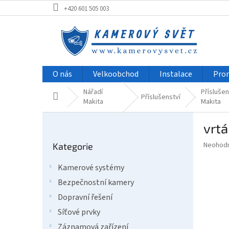
Přejít
+420 601 505 003
na
obsah
O nás
Velkoobchod
Instalace
Pro
Nářadí
Příslušen
Domů
Příslušenství
Makita
Makita
P
vrt
o
Přeskočit
s
Průměr
Neohod
Kategorie
kategorie
t
hodnoce
r
produkt
Kamerové systémy
a
je
Bezpečnostní kamery
0,0
n
z
n
Dopravní řešení
5
í
Síťové prvky
hvězdič
p
Záznamová zařízení