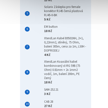
13 Kč
Solarix Záslepka pro female
konektor RJ45 černá plastová
RJ45-0-BK
5 Kč
EM button
18 Kč
XtendLan Kabel B9501NH, 2+1,
0,22mm2, stíněný, 75 Ohm,
balení 305m, cena za 1m, LS0H -
DOPRODEJ
4 Kč
XtendLan Koaxiální kabel
kombinovaný xl-RG 59B (75
Ohm) 0.81mm + 2x 1mm2
vodič, 1m, balení 200m, PE
černý
18 Kč
SAM-252.21
3 Kč
CAB 28
27 Kč