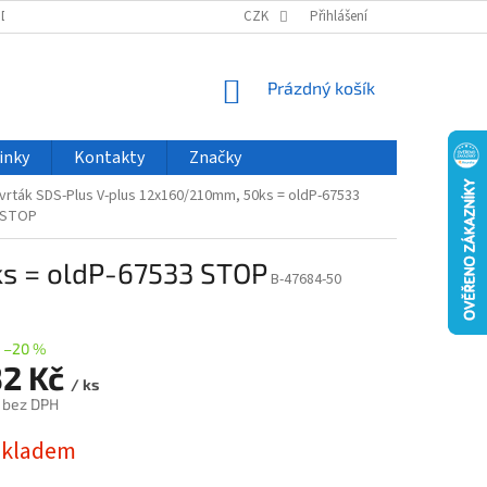
ODU
NOVINKY
VELKOOBCHOD
CZK
ČASTO KLADENÉ DOTAZY
Přihlášení
NÁKUPNÍ
Prázdný košík
KOŠÍK
inky
Kontakty
Značky
vrták SDS-Plus V-plus 12x160/210mm, 50ks = oldP-67533
STOP
ks = oldP-67533 STOP
B-47684-50
–20 %
32 Kč
/ ks
 bez DPH
skladem