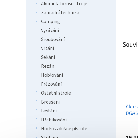
Akumulátorové stroje
Zahradní technika
Camping
Vysávání
Šroubování
Souvi
Vrtání
Sekání
Řezání
Hoblování
Frézování
Ostatní stroje
Broušení
Aku 
Leštění
DGA5
Hřebíkování
LXT 
Horkovzdušné pistole
16 3
Stříhání