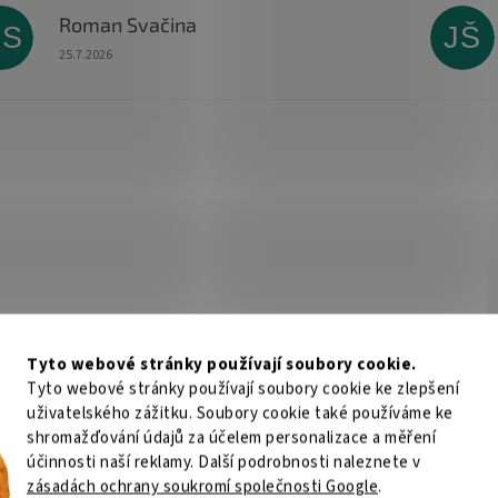
Roman Svačina
RS
JŠ
Hodnocení obchodu je 5 z 5 hvězdiček.
25.7.2026
Tyto webové stránky používají soubory cookie.
Tyto webové stránky používají soubory cookie ke zlepšení
uživatelského zážitku. Soubory cookie také používáme ke
shromažďování údajů za účelem personalizace a měření
účinnosti naší reklamy. Další podrobnosti naleznete v
zásadách ochrany soukromí společnosti Google
.