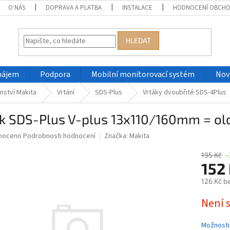
O NÁS
DOPRAVA A PLATBA
INSTALACE
HODNOCENÍ OBCH
HLEDAT
nájem
Podpora
Mobilní monitorovací systém
Nov
nství Makita
Vrtání
SDS-Plus
Vrtáky dvoubřité SDS-4Plus
ák SDS-Plus V-plus 13x110/160mm = o
né
noceno
Podrobnosti hodnocení
Značka:
Makita
ní
u
195 Kč
–
152
126 Kč b
Měrná
Není 
ek.
cena:
Možnosti