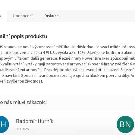
s
Hodnocení
Diskuze
ailní popis produktu
US stanovuje nová výkonnostní měřítka. Je důslednou inovací miliónkrát os
ůči příklepovému vrtáku 4 PLUS zvýšila až o 12%. Skvěle se hodí i pro aku
lepovým vrtákem další generace. Řezné hrany Power Breaker způsobují mikro
í kvalitu vrtání. Vrtáky mají patentované armovací zkosené hrany zvětšené o
ípadě zasažení armování. Pravděpodobnost zaklesnutí při zasažení železného
é navrtání. Speciální tvar špice zabraňuje sjetí na hladkém povrchu díky. V
veň zvýšenou životnost.
Radomír Hurník
RH
BN
Hodnocení obchodu je 5 z 5 hvězdiček.
3.8.2026