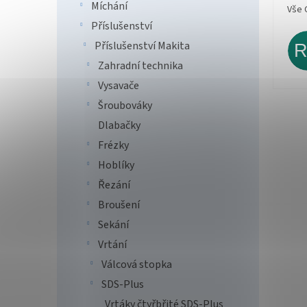
Míchání
Vše 
Příslušenství
Příslušenství Makita
Zahradní technika
Vysavače
Šroubováky
Dlabačky
Frézky
Hoblíky
Řezání
Broušení
Sekání
Vrtání
Válcová stopka
SDS-Plus
Vrtáky čtyřbřité SDS-Plus