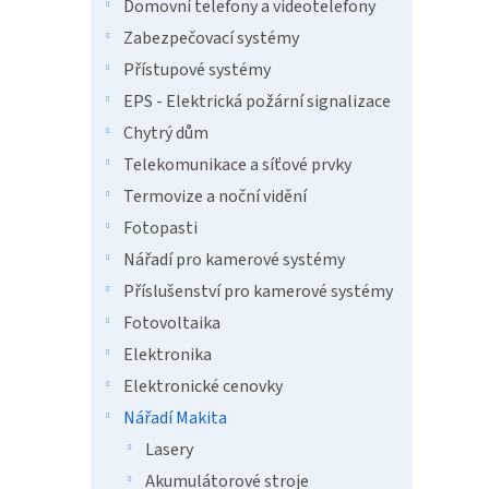
n
Domovní telefony a videotelefony
e
Zabezpečovací systémy
l
Přístupové systémy
EPS - Elektrická požární signalizace
Chytrý dům
Telekomunikace a síťové prvky
Termovize a noční vidění
Fotopasti
Nářadí pro kamerové systémy
Příslušenství pro kamerové systémy
Fotovoltaika
Elektronika
Elektronické cenovky
Nářadí Makita
Lasery
Akumulátorové stroje