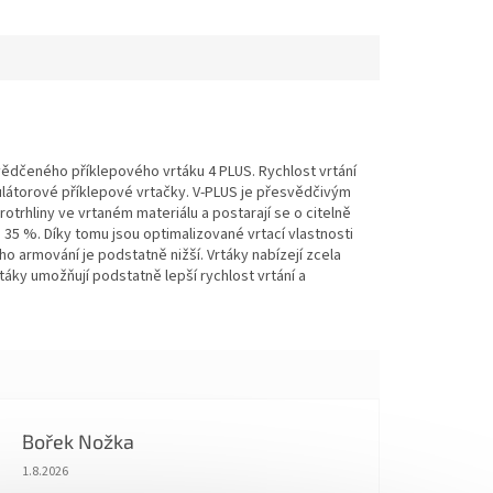
vědčeného příklepového vrtáku 4 PLUS. Rychlost vrtání
mulátorové příklepové vrtačky. V-PLUS je přesvědčivým
trhliny ve vrtaném materiálu a postarají se o citelně
 35 %. Díky tomu jsou optimalizované vrtací vlastnosti
 armování je podstatně nižší. Vrtáky nabízejí zcela
rtáky umožňují podstatně lepší rychlost vrtání a
Bořek Nožka
Hodnocení obchodu je 5 z 5 hvězdiček.
1.8.2026