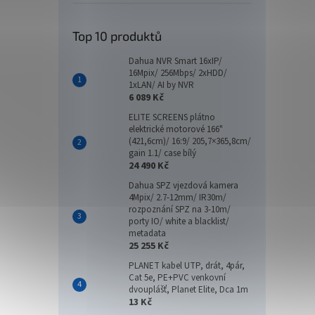
Top 10 produktů
Dahua NVR Smart 16xIP/
16Mpix/ 256Mbps/ 2xHDD/
1xLAN/ AI by NVR
6 089 Kč
ELITE SCREENS plátno
elektrické motorové 166"
(421,6cm)/ 16:9/ 205,7×365,8cm/
gain 1.1/ case bílý
24 490 Kč
Dahua SPZ vjezdová kamera
4Mpix/ 2.7-12mm/ IR30m/
rozpoznání SPZ na 3-10m/
porty IO/ white a blacklist/
metadata
25 255 Kč
PLANET kabel UTP, drát, 4pár,
Cat 5e, PE+PVC venkovní
dvouplášť, Planet Elite, Dca 1m
13 Kč