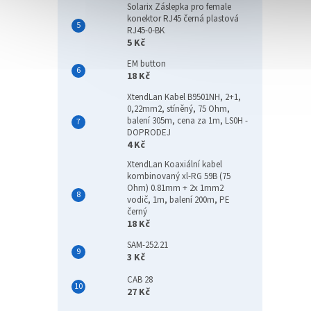
Solarix Záslepka pro female
konektor RJ45 černá plastová
RJ45-0-BK
5 Kč
EM button
18 Kč
XtendLan Kabel B9501NH, 2+1,
0,22mm2, stíněný, 75 Ohm,
balení 305m, cena za 1m, LS0H -
DOPRODEJ
4 Kč
XtendLan Koaxiální kabel
kombinovaný xl-RG 59B (75
Ohm) 0.81mm + 2x 1mm2
vodič, 1m, balení 200m, PE
černý
18 Kč
SAM-252.21
3 Kč
CAB 28
27 Kč