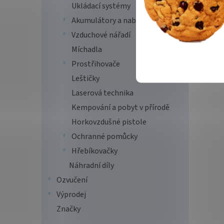
Ukládací systémy
Akumulátory a nabíječky
Vzduchové nářadí
Míchadla
Prostřihovače
Leštičky
Laserová technika
Kempování a pobyt v přírodě
Horkovzdušné pistole
Ochranné pomůcky
Hřebíkovačky
Náhradní díly
Ozvučení
Výprodej
Značky