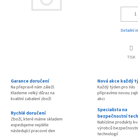
Detailní 
TISK
Garance doručení
Nová akce každý t
Na přepravě nám záleží.
Každý týden pro Vás
Klademe velký důraz na
připravíme novou zaj
kvalitní zabalení zboží
akci
Specialista na
Rychlé doručení
bezpečnostní tech
Zboží, které máme skladem
Nabízíme produkty kva
expedujeme nejdéle
výrobců bezpečnostn
následující pracovní den
technologií