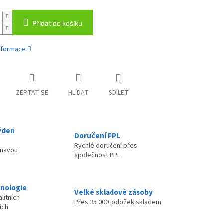
Přidat do košíku
informace
ZEPTAT SE
HLÍDAT
SDÍLET
ýden
Doručení PPL
Rychlé doručení přes
ímavou
společnost PPL
nologie
Velké skladové zásoby
litních
Přes 35 000 položek skladem
ích