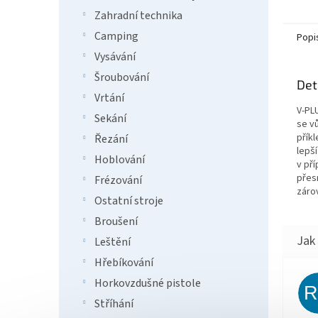
Zahradní technika
Camping
Popi
Vysávání
Šroubování
Det
Vrtání
V-PL
Sekání
se v
přík
Řezání
lepš
Hoblování
v př
přesn
Frézování
záro
Ostatní stroje
Broušení
Leštění
Hřebíkování
Horkovzdušné pistole
Stříhání