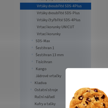
Vrtáky dvoubřité SDS-4Plus
Vrtáky dvoubřité SDS-Plus
Vrtáky čtyřbřité SDS-4Plus
Vrtací korunky UNICUT
Vrtací korunky
SDS-Max
Šestihran 1
Šestihran 13 mm
Tisícihran
Kango
Jádrové vrtačky
Kladiva
Ostatní stroje
Ruční nářadí
Kufry a tašky