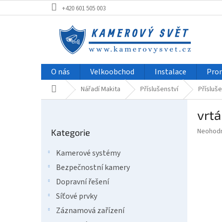
Přejít
+420 601 505 003
na
obsah
O nás
Velkoobchod
Instalace
Pro
Domů
Nářadí Makita
Příslušenství
Přísluše
P
vrt
o
Přeskočit
s
Průměr
Neohod
Kategorie
kategorie
t
hodnoce
r
produkt
Kamerové systémy
a
je
Bezpečnostní kamery
0,0
n
z
n
Dopravní řešení
5
í
Síťové prvky
hvězdič
p
Záznamová zařízení
a