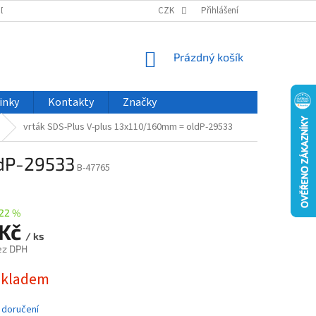
ODU
NOVINKY
VELKOOBCHOD
CZK
ČASTO KLADENÉ DOTAZY
Přihlášení
NÁKUPNÍ
Prázdný košík
KOŠÍK
inky
Kontakty
Značky
vrták SDS-Plus V-plus 13x110/160mm = oldP-29533
ldP-29533
B-47765
22 %
 Kč
/ ks
ez DPH
skladem
 doručení