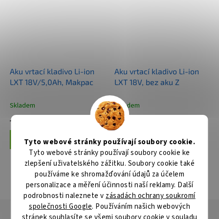
Aku vrtací kladivo Li-ion
Aku vrtací kladivo Li-ion
LXT 18V/5,0Ah, Makpac
LXT 18V, bez aku Z
Skladem
Skladem
10 994 Kč
4 256 Kč
Do košíku
Do košíku
Tyto webové stránky používají soubory cookie.
Tyto webové stránky používají soubory cookie ke
zlepšení uživatelského zážitku. Soubory cookie také
používáme ke shromažďování údajů za účelem
ZOBRAZIT VŠECHNY SOUVISEJÍCÍ PRODUKTY
personalizace a měření účinnosti naší reklamy. Další
podrobnosti naleznete v
zásadách ochrany soukromí
společnosti Google
. Používáním našich webových
Popis
Hodnocení
Diskuze
stránek souhlasíte se všemi soubory cookie v souladu