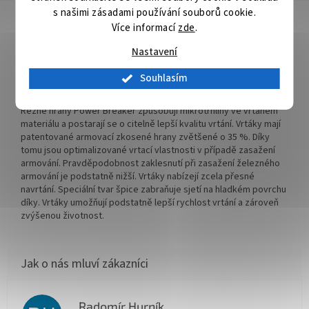
s našimi zásadami používání souborů cookie.
Detailní popis produktu
Více informací
zde
.
V-PLUS stanovuje nová výkonnostní měřítka. Je důslednou
Nastavení
inovací miliónkrát osvědčeného příklepového vrtáku 4 PLUS.
Rychlost vrtání se vůči příklepovému vrtáku 4 PLUS zvýšila až o
Souhlasím
12%. Skvěle se hodí i pro akumulátorové příklepové vrtačky. V-
PLUS je přesvědčivým příklepovým vrtákem další generace.
Řezné hrany Power Breaker způsobují mikrotrhliny ve vrtaném
materiálu a postarají se o citelně lepší kvalitu vrtání. Vrtáky mají
patentované armovací zkosené hrany zvětšené o 35 %. Díky
tomu jsou optimalizované vrtací vlastnosti v případě zasažení
armování. Pravděpodobnost zaklesnutí při zasažení železného
armování je podstatně nižší. Vrtáky nabízejí zcela přesné
navrtání. Speciální tvar špice zabraňuje sjetí na hladkém povrchu
díky. Vrtáky umožňují podstatně lepší rychlost vrtání a zároveň
zvýšenou životnost.
Radomír Hurník