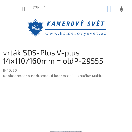
Přejít
NÁKUP
na
CZK
obsah
KOŠÍK
vrták SDS-Plus V-plus
14x110/160mm = oldP-29555
B-46589
Průměrné
Neohodnoceno
Podrobnosti hodnocení
Značka:
Makita
hodnocení
produktu
je
0,0
z
5
hvězdiček.