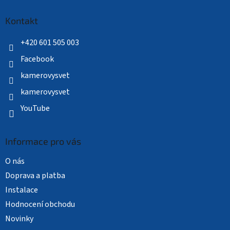
p
a
Kontakt
t
í
+420 601 505 003
Facebook
kamerovysvet
kamerovysvet
YouTube
Informace pro vás
O nás
Doprava a platba
Instalace
Hodnocení obchodu
Novinky