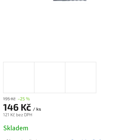
195 Kč
–25 %
146 Kč
/ ks
121 Kč bez DPH
Měrná
Skladem
cena: