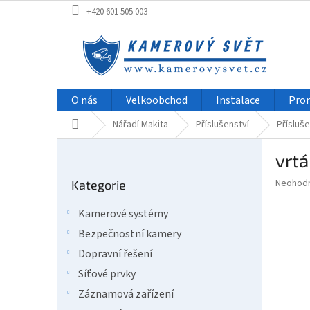
Přejít
+420 601 505 003
na
obsah
O nás
Velkoobchod
Instalace
Pro
Domů
Nářadí Makita
Příslušenství
Přísluše
P
vrt
o
Přeskočit
s
Průměr
Neohod
Kategorie
kategorie
t
hodnoce
r
produkt
Kamerové systémy
a
je
Bezpečnostní kamery
0,0
n
z
n
Dopravní řešení
5
í
Síťové prvky
hvězdič
p
Záznamová zařízení
a