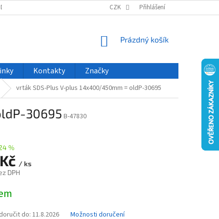
ODU
NOVINKY
VELKOOBCHOD
CZK
ČASTO KLADENÉ DOTAZY
Přihlášení
NÁKUPNÍ
Prázdný košík
KOŠÍK
inky
Kontakty
Značky
vrták SDS-Plus V-plus 14x400/450mm = oldP-30695
oldP-30695
B-47830
24 %
 Kč
/ ks
ez DPH
dem
oručit do:
11.8.2026
Možnosti doručení