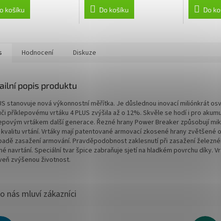
o košíku
Do košíku
Do ko
s
Hodnocení
Diskuze
ailní popis produktu
US stanovuje nová výkonnostní měřítka. Je důslednou inovací miliónkrát os
ůči příklepovému vrtáku 4 PLUS zvýšila až o 12%. Skvěle se hodí i pro aku
lepovým vrtákem další generace. Řezné hrany Power Breaker způsobují mikro
í kvalitu vrtání. Vrtáky mají patentované armovací zkosené hrany zvětšené o
ípadě zasažení armování. Pravděpodobnost zaklesnutí při zasažení železného
é navrtání. Speciální tvar špice zabraňuje sjetí na hladkém povrchu díky. V
veň zvýšenou životnost.