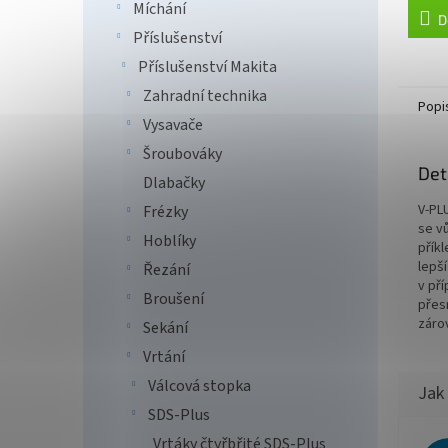
Míchání
D
Příslušenství
Příslušenství Makita
Zahradní technika
Popi
Vysavače
Šroubováky
Det
Dlabačky
V-PL
Frézky
se v
Hoblíky
přík
lepš
Řezání
v př
Broušení
přesn
záro
Sekání
Vrtání
Válcová stopka
SDS-Plus
Vrtáky čtyřbřité SDS-Plus