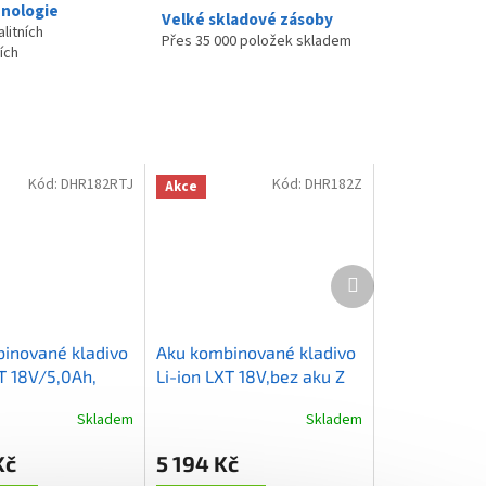
nologie
Velké skladové zásoby
litních
Přes 35 000 položek skladem
ích
Kód:
DHR182RTJ
Kód:
DHR182Z
Akce
Další
produkt
inované kladivo
Aku kombinované kladivo
T 18V/5,0Ah,
Li-ion LXT 18V,bez aku Z
Skladem
Skladem
Průměrné
hodnocení
Kč
5 194 Kč
produktu
je