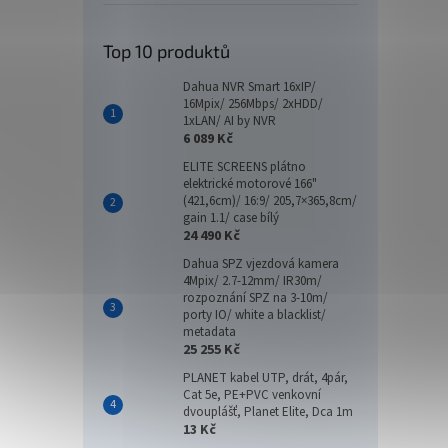
Top 10 produktů
Dahua NVR Smart 16xIP/
16Mpix/ 256Mbps/ 2xHDD/
1xLAN/ AI by NVR
6 089 Kč
ELITE SCREENS plátno
elektrické motorové 166"
(421,6cm)/ 16:9/ 205,7×365,8cm/
gain 1.1/ case bílý
24 490 Kč
Dahua SPZ vjezdová kamera
4Mpix/ 2.7-12mm/ IR30m/
rozpoznání SPZ na 3-10m/
porty IO/ white a blacklist/
metadata
25 255 Kč
PLANET kabel UTP, drát, 4pár,
Cat 5e, PE+PVC venkovní
dvouplášť, Planet Elite, Dca 1m
13 Kč