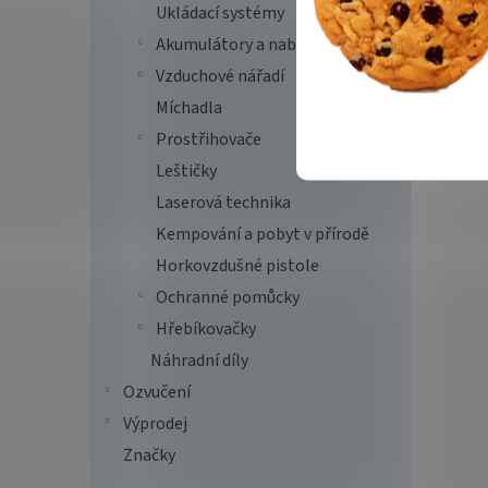
Ukládací systémy
Akumulátory a nabíječky
Vzduchové nářadí
Míchadla
Prostřihovače
Leštičky
Laserová technika
Kempování a pobyt v přírodě
Horkovzdušné pistole
Ochranné pomůcky
Hřebíkovačky
Náhradní díly
Ozvučení
Výprodej
Značky