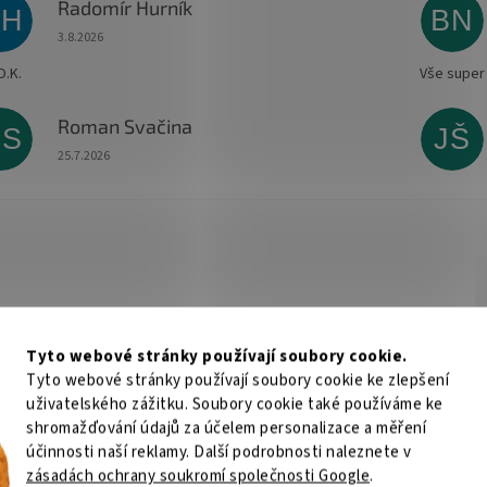
Radomír Hurník
RH
BN
Hodnocení obchodu je 5 z 5 hvězdiček.
3.8.2026
O.K.
Vše super
Roman Svačina
RS
JŠ
Hodnocení obchodu je 5 z 5 hvězdiček.
25.7.2026
Tyto webové stránky používají soubory cookie.
Tyto webové stránky používají soubory cookie ke zlepšení
uživatelského zážitku. Soubory cookie také používáme ke
shromažďování údajů za účelem personalizace a měření
účinnosti naší reklamy. Další podrobnosti naleznete v
zásadách ochrany soukromí společnosti Google
.