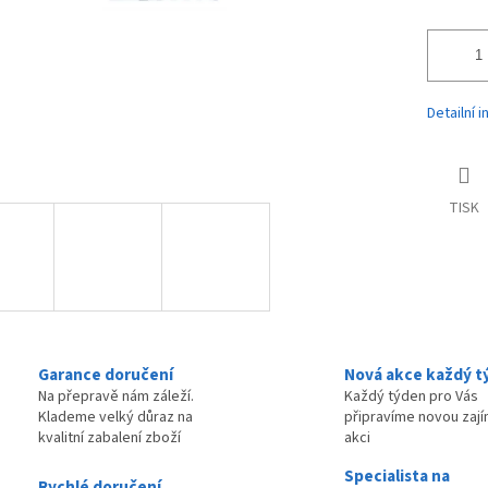
Detailní 
TISK
Garance doručení
Nová akce každý t
Na přepravě nám záleží.
Každý týden pro Vás
Klademe velký důraz na
připravíme novou zaj
kvalitní zabalení zboží
akci
Specialista na
Rychlé doručení