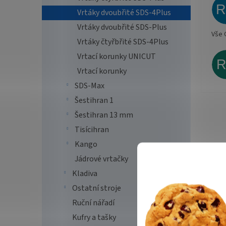
Vrtáky dvoubřité SDS-4Plus
Vrtáky dvoubřité SDS-Plus
Vše 
Vrtáky čtyřbřité SDS-4Plus
Vrtací korunky UNICUT
Vrtací korunky
SDS-Max
Šestihran 1
Šestihran 13 mm
Tisícihran
Kango
Jádrové vrtačky
Kladiva
Ostatní stroje
Ruční nářadí
Kufry a tašky