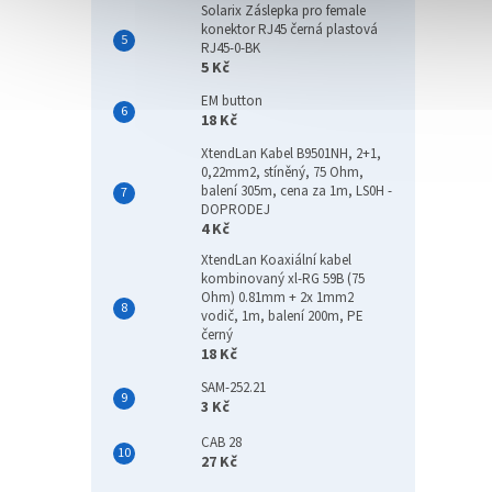
Solarix Záslepka pro female
konektor RJ45 černá plastová
RJ45-0-BK
5 Kč
EM button
18 Kč
XtendLan Kabel B9501NH, 2+1,
0,22mm2, stíněný, 75 Ohm,
balení 305m, cena za 1m, LS0H -
DOPRODEJ
4 Kč
XtendLan Koaxiální kabel
kombinovaný xl-RG 59B (75
Ohm) 0.81mm + 2x 1mm2
vodič, 1m, balení 200m, PE
černý
18 Kč
SAM-252.21
3 Kč
CAB 28
27 Kč