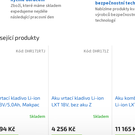
bezpečnostní tech
Zboží, které máme skladem
Nabízíme produkty kva
expedujeme nejdéle
výrobců bezpečnostn
následující pracovní den
technologií
sející produkty
Kód:
DHR171RTJ
Kód:
DHR171Z
rtací kladivo Li-ion
Aku vrtací kladivo Li-ion
Aku komb
18V/5,0Ah, Makpac
LXT 18V, bez aku Z
Li-ion LX
Makpac
Skladem
Skladem
94 Kč
4 256 Kč
11 165 