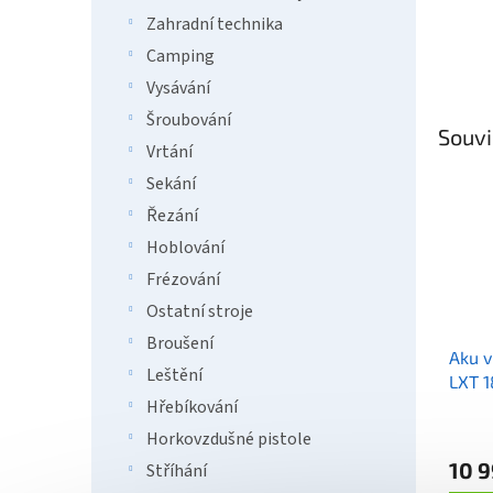
Zahradní technika
Camping
Vysávání
Šroubování
Souvi
Vrtání
Sekání
Řezání
Hoblování
Frézování
Ostatní stroje
Broušení
Aku v
Leštění
LXT 
Hřebíkování
Horkovzdušné pistole
10 9
Stříhání