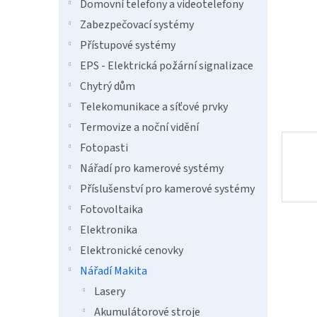
n
Domovní telefony a videotelefony
e
Zabezpečovací systémy
l
Přístupové systémy
EPS - Elektrická požární signalizace
Chytrý dům
Telekomunikace a síťové prvky
Termovize a noční vidění
Fotopasti
Nářadí pro kamerové systémy
Příslušenství pro kamerové systémy
Fotovoltaika
Elektronika
Elektronické cenovky
Nářadí Makita
Lasery
Akumulátorové stroje