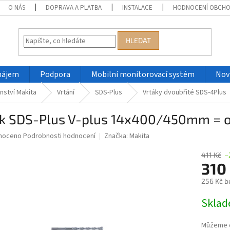
O NÁS
DOPRAVA A PLATBA
INSTALACE
HODNOCENÍ OBCH
HLEDAT
nájem
Podpora
Mobilní monitorovací systém
Nov
nství Makita
Vrtání
SDS-Plus
Vrtáky dvoubřité SDS-4Plus
ák SDS-Plus V-plus 14x400/450mm = 
né
noceno
Podrobnosti hodnocení
Značka:
Makita
ní
u
411 Kč
–
310
256 Kč b
Měrná
Skla
ek.
cena:
Můžeme d