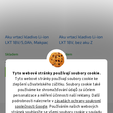
Aku vrtací kladivo Li-ion
Aku vrtací kladivo Li-ion
LXT 18V/5,0Ah, Makpac
LXT 18V, bez aku Z
Skladem
Skladem
10 994 Kč
4 256 Kč
Do košíku
Do košíku
Tyto webové stránky používají soubory cookie.
Tyto webové stránky používají soubory cookie ke
zlepšení uživatelského zážitku. Soubory cookie také
používáme ke shromažďování údajů za účelem
ZOBRAZIT VŠECHNY SOUVISEJÍCÍ PRODUKTY
personalizace a měření účinnosti naší reklamy. Další
podrobnosti naleznete v
zásadách ochrany soukromí
společnosti Google
. Používáním našich webových
Popis
Hodnocení
Diskuze
stránek souhlasíte se všemi soubory cookie v souladu