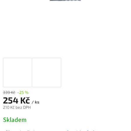
339 Kč
–25 %
254 Kč
/ ks
210 Kč bez DPH
Měrná
Skladem
cena: