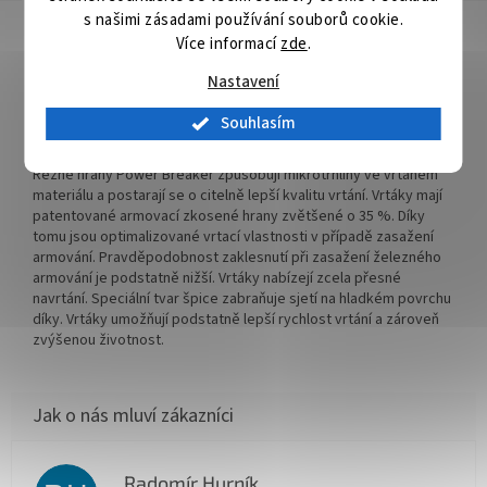
s našimi zásadami používání souborů cookie.
Detailní popis produktu
Více informací
zde
.
V-PLUS stanovuje nová výkonnostní měřítka. Je důslednou
Nastavení
inovací miliónkrát osvědčeného příklepového vrtáku 4 PLUS.
Rychlost vrtání se vůči příklepovému vrtáku 4 PLUS zvýšila až o
Souhlasím
12%. Skvěle se hodí i pro akumulátorové příklepové vrtačky. V-
PLUS je přesvědčivým příklepovým vrtákem další generace.
Řezné hrany Power Breaker způsobují mikrotrhliny ve vrtaném
materiálu a postarají se o citelně lepší kvalitu vrtání. Vrtáky mají
patentované armovací zkosené hrany zvětšené o 35 %. Díky
tomu jsou optimalizované vrtací vlastnosti v případě zasažení
armování. Pravděpodobnost zaklesnutí při zasažení železného
armování je podstatně nižší. Vrtáky nabízejí zcela přesné
navrtání. Speciální tvar špice zabraňuje sjetí na hladkém povrchu
díky. Vrtáky umožňují podstatně lepší rychlost vrtání a zároveň
zvýšenou životnost.
Radomír Hurník