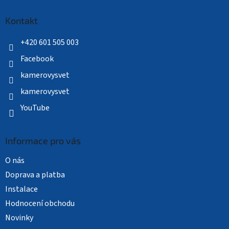
p
a
Kontakt
t
í
+420 601 505 003
Facebook
kamerovysvet
kamerovysvet
YouTube
Informace pro vás
O nás
Doprava a platba
Instalace
Hodnocení obchodu
Novinky