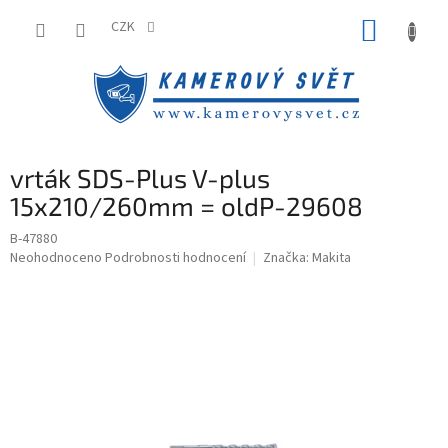
Přejít
NÁKUP
na
CZK
obsah
KOŠÍK
vrták SDS-Plus V-plus
15x210/260mm = oldP-29608
B-47880
Průměrné
Neohodnoceno
Podrobnosti hodnocení
Značka:
Makita
hodnocení
produktu
je
0,0
z
5
hvězdiček.