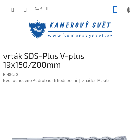
Přejít
NÁKUP
na
CZK
obsah
KOŠÍK
vrták SDS-Plus V-plus
19x150/200mm
B-48050
Průměrné
Neohodnoceno
Podrobnosti hodnocení
Značka:
Makita
hodnocení
produktu
je
0,0
z
5
hvězdiček.