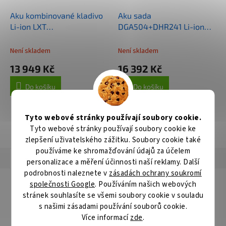
Aku kombinované kladivo
Aku sada
Li-ion LXT
DGA504+DHR241 Li-ion
18V/5,0Ah,Makpac
LXT 18V/5,0Ah
Není skladem
Není skladem
13 949 Kč
16 392 Kč
Do košíku
Do košíku
Tyto webové stránky používají soubory cookie.
Tyto webové stránky používají soubory cookie ke
ZOBRAZIT VŠECHNY SOUVISEJÍCÍ PRODUKTY
zlepšení uživatelského zážitku. Soubory cookie také
používáme ke shromažďování údajů za účelem
Popis
Hodnocení
Diskuze
personalizace a měření účinnosti naší reklamy. Další
podrobnosti naleznete v
zásadách ochrany soukromí
Detailní popis produktu
společnosti Google
. Používáním našich webových
stránek souhlasíte se všemi soubory cookie v souladu
V-PLUS stanovuje nová výkonnostní měřítka. Je důslednou
s našimi zásadami používání souborů cookie.
inovací miliónkrát osvědčeného příklepového vrtáku 4 PLUS.
Více informací
zde
.
Rychlost vrtání se vůči příklepovému vrtáku 4 PLUS zvýšila až o