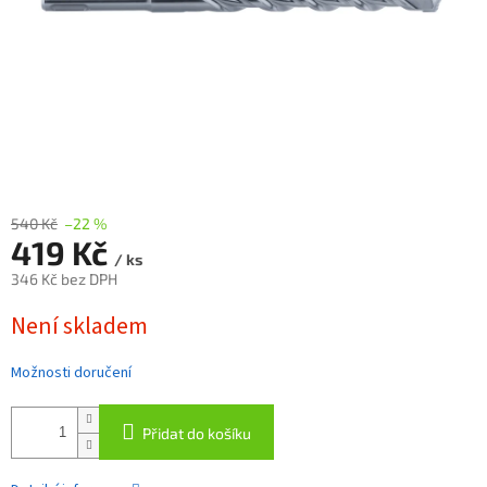
540 Kč
–22 %
419 Kč
/ ks
346 Kč bez DPH
Měrná
Není skladem
cena:
Možnosti doručení
Přidat do košíku