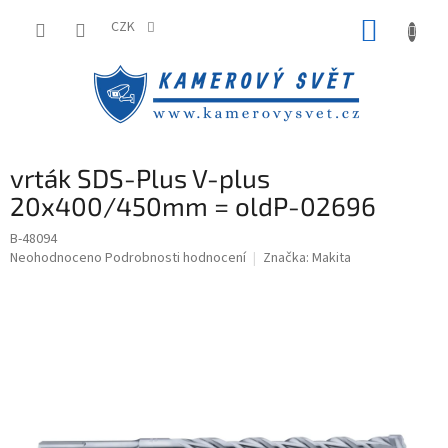
Přejít
NÁKUP
na
CZK
obsah
KOŠÍK
vrták SDS-Plus V-plus
20x400/450mm = oldP-02696
B-48094
Průměrné
Neohodnoceno
Podrobnosti hodnocení
Značka:
Makita
hodnocení
produktu
je
0,0
z
5
hvězdiček.