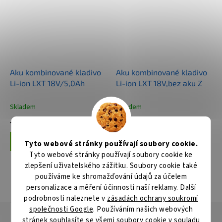
Aku kombinované kladivo
Aku kombinované kladivo
Li-ion LXT 18V/5,0Ah
Li-ion LXT 18V,bez aku Z
Skladem
Skladem
10 994 Kč
4 171 Kč
Do košíku
Do košíku
Tyto webové stránky používají soubory cookie.
Tyto webové stránky používají soubory cookie ke
zlepšení uživatelského zážitku. Soubory cookie také
používáme ke shromažďování údajů za účelem
ZOBRAZIT VŠECHNY SOUVISEJÍCÍ PRODUKTY
personalizace a měření účinnosti naší reklamy. Další
podrobnosti naleznete v
zásadách ochrany soukromí
společnosti Google
. Používáním našich webových
Popis
Hodnocení
Diskuze
stránek souhlasíte se všemi soubory cookie v souladu