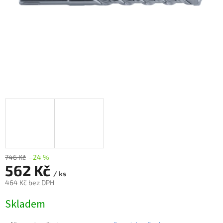
746 Kč
–24 %
562 Kč
/ ks
464 Kč bez DPH
Měrná
Skladem
cena: