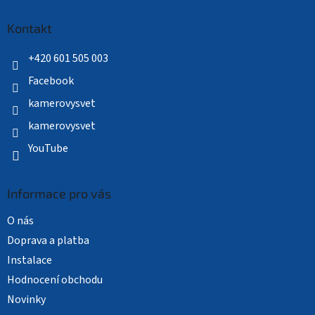
p
a
Kontakt
t
í
+420 601 505 003
Facebook
kamerovysvet
kamerovysvet
YouTube
Informace pro vás
O nás
Doprava a platba
Instalace
Hodnocení obchodu
Novinky