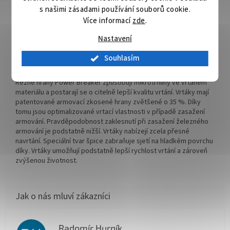
s našimi zásadami používání souborů cookie.
Detailní popis produktu
Více informací
zde
.
V-PLUS stanovuje nová výkonnostní měřítka. Je důslednou
Nastavení
inovací miliónkrát osvědčeného příklepového vrtáku 4 PLUS.
Rychlost vrtání se vůči příklepovému vrtáku 4 PLUS zvýšila až o
Souhlasím
12%. Skvěle se hodí i pro akumulátorové příklepové vrtačky. V-
PLUS je přesvědčivým příklepovým vrtákem další generace.
Řezné hrany Power Breaker způsobují mikrotrhliny ve vrtaném
materiálu a postarají se o citelně lepší kvalitu vrtání. Vrtáky mají
patentované armovací zkosené hrany zvětšené o 35 %. Díky
tomu jsou optimalizované vrtací vlastnosti v případě zasažení
armování. Pravděpodobnost zaklesnutí při zasažení železného
armování je podstatně nižší. Vrtáky nabízejí zcela přesné
navrtání. Speciální tvar špice zabraňuje sjetí na hladkém povrchu
díky. Vrtáky umožňují podstatně lepší rychlost vrtání a zároveň
zvýšenou životnost.
Radomír Hurník