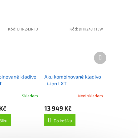
Kód:
DHR243RTJ
Kód:
DHR243RTJW
Další
produkt
inované kladivo
Aku kombinované kladivo
T
Li-ion LXT
Ah,Makpac
18V/5,0Ah,Makpac
Skladem
Není skladem
 Kč
13 949 Kč
šíku
Do košíku