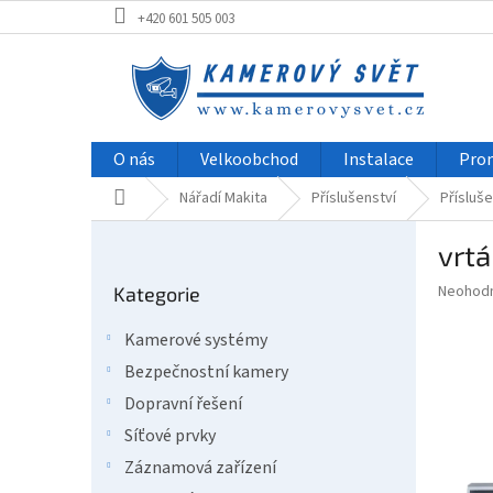
Přejít
+420 601 505 003
na
obsah
O nás
Velkoobchod
Instalace
Pro
Domů
Nářadí Makita
Příslušenství
Přísluše
P
vrt
o
Přeskočit
s
Průměr
Neohod
Kategorie
kategorie
t
hodnoce
r
produkt
Kamerové systémy
a
je
Bezpečnostní kamery
0,0
n
z
n
Dopravní řešení
5
í
Síťové prvky
hvězdič
p
Záznamová zařízení
a