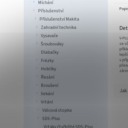
Míchání
Popi
Příslušenství
Příslušenství Makita
Zahradní technika
Det
Vysavače
V-PL
Šroubováky
se v
přík
Dlabačky
lepš
v př
Frézky
přesn
Hoblíky
záro
Řezání
Broušení
Sekání
Vrtání
Válcová stopka
SDS-Plus
Vrtáky čtyřbřité SDS-Plus