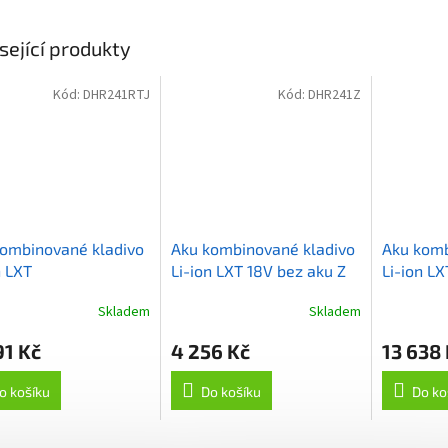
sející produkty
Kód:
DHR241RTJ
Kód:
DHR241Z
ombinované kladivo
Aku kombinované kladivo
Aku komb
n LXT
Li-ion LXT 18V bez aku Z
Li-ion LX
5,0Ah,Makpac
18V/5,0
Skladem
Skladem
91 Kč
4 256 Kč
13 638
o košíku
Do košíku
Do ko