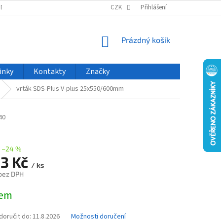
ODU
NOVINKY
VELKOOBCHOD
CZK
ČASTO KLADENÉ DOTAZY
Přihlášení
NÁKUPNÍ
Prázdný košík
KOŠÍK
inky
Kontakty
Značky
vrták SDS-Plus V-plus 25x550/600mm
40
–24 %
03 Kč
/ ks
 bez DPH
dem
oručit do:
11.8.2026
Možnosti doručení