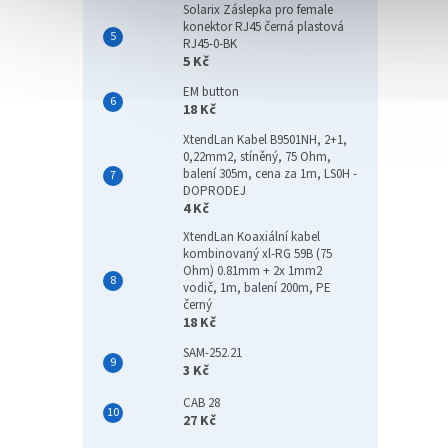
Solarix Záslepka pro female
konektor RJ45 černá plastová
RJ45-0-BK
5 Kč
EM button
18 Kč
XtendLan Kabel B9501NH, 2+1,
0,22mm2, stíněný, 75 Ohm,
balení 305m, cena za 1m, LS0H -
DOPRODEJ
4 Kč
XtendLan Koaxiální kabel
kombinovaný xl-RG 59B (75
Ohm) 0.81mm + 2x 1mm2
vodič, 1m, balení 200m, PE
černý
18 Kč
SAM-252.21
3 Kč
CAB 28
27 Kč