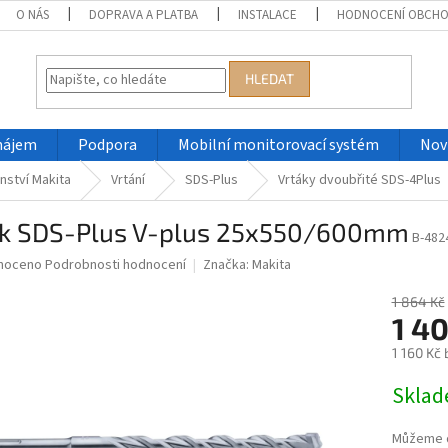
O NÁS
DOPRAVA A PLATBA
INSTALACE
HODNOCENÍ OBCH
HLEDAT
nájem
Podpora
Mobilní monitorovací systém
Nov
nství Makita
Vrtání
SDS-Plus
Vrtáky dvoubřité SDS-4Plus
ák SDS-Plus V-plus 25x550/600mm
B-482
né
noceno
Podrobnosti hodnocení
Značka:
Makita
ní
u
1 864 Kč
1 4
1 160 Kč
Měrná
Skla
ek.
cena:
Můžeme d