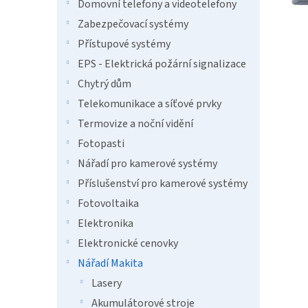
n
Domovní telefony a videotelefony
e
Zabezpečovací systémy
l
Přístupové systémy
EPS - Elektrická požární signalizace
Chytrý dům
Telekomunikace a síťové prvky
Termovize a noční vidění
Fotopasti
Nářadí pro kamerové systémy
Příslušenství pro kamerové systémy
Fotovoltaika
Elektronika
Elektronické cenovky
Nářadí Makita
Lasery
Akumulátorové stroje