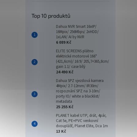
Top 10 produktů
Dahua NVR Smart 16xIP/
16Mpix/ 256Mbps/ 2xHDD/
1xLAN/ AI by NVR
6 089 Kč
ELITE SCREENS plátno
elektrické motorové 166"
(421,6cm)/ 16:9/ 205,7×365,8cm/
gain 1.1/ case bílý
24 490 Kč
Dahua SPZ vjezdová kamera
4Mpix/ 2.7-12mm/ IR30m/
rozpoznání SPZ na 3-10m/
porty IO/ white a blacklist/
metadata
25 255 Kč
PLANET kabel UTP, drát, 4pár,
Cat 5e, PE+PVC venkovní
dvouplášť, Planet Elite, Dca 1m
13 Kč