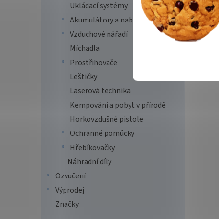
Ukládací systémy
Akumulátory a nabíječky
Vzduchové nářadí
Míchadla
Prostřihovače
Leštičky
Laserová technika
Kempování a pobyt v přírodě
Horkovzdušné pistole
Ochranné pomůcky
Hřebíkovačky
Náhradní díly
Ozvučení
Výprodej
Značky