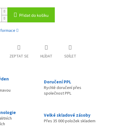
Přidat do košíku
informace
ZEPTAT SE
HLÍDAT
SDÍLET
ýden
Doručení PPL
Rychlé doručení přes
ímavou
společnost PPL
nologie
Velké skladové zásoby
litních
Přes 35 000 položek skladem
ích