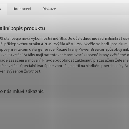
s
Hodnocení
Diskuze
ailní popis produktu
US stanovuje nová výkonnostní měřítka. Je důslednou inovací miliónkrát os
ůči příklepovému vrtáku 4 PLUS zvýšila až o 12%. Skvěle se hodí i pro aku
lepovým vrtákem další generace. Řezné hrany Power Breaker způsobují mikro
í kvalitu vrtání. Vrtáky mají patentované armovací zkosené hrany zvětšené o
ípadě zasažení armování. Pravděpodobnost zaklesnutí při zasažení železného
é navrtání. Speciální tvar špice zabraňuje sjetí na hladkém povrchu díky. V
veň zvýšenou životnost.