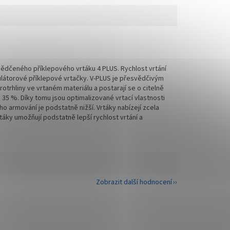
vědčeného příklepového vrtáku 4 PLUS. Rychlost vrtání
mulátorové příklepové vrtačky. V-PLUS je přesvědčivým
trhliny ve vrtaném materiálu a postarají se o citelně
 35 %. Díky tomu jsou optimalizované vrtací vlastnosti
 armování je podstatně nižší. Vrtáky nabízejí zcela
rtáky umožňují podstatně lepší rychlost vrtání a
Zobrazit další hodnocení