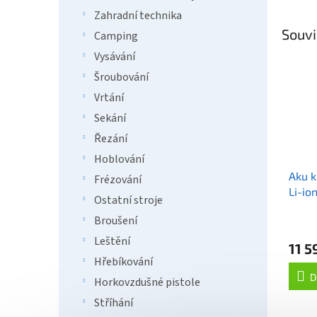
Zahradní technika
Souvi
Camping
Vysávání
Šroubování
Vrtání
Sekání
Řezání
Hoblování
Aku k
Frézování
Li-io
Ostatní stroje
18V/
Broušení
Leštění
11 5
Hřebíkování
D
Horkovzdušné pistole
Stříhání