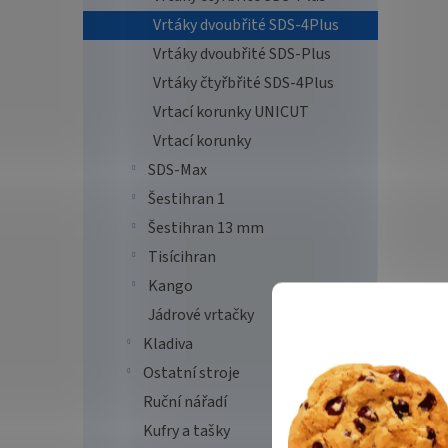
Vrtáky dvoubřité SDS-4Plus
Vrtáky dvoubřité SDS-Plus
Vrtáky čtyřbřité SDS-4Plus
Vrtací korunky UNICUT
Vrtací korunky
SDS-Max
Šestihran 1
Šestihran 13 mm
Tisícihran
Kango
Jádrové vrtačky
Kladiva
Ostatní stroje
Ruční nářadí
Kufry a tašky