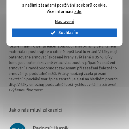
s našimi zásadami používání souborů cookie.
Detailní popis produktu
Více informací
zde
.
V-PLUS stanovuje nová výkonnostní měřítka. Je důslednou
Nastavení
inovací miliónkrát osvědčeného příklepového vrtáku 4 PLUS.
Rychlost vrtání se vůči příklepovému vrtáku 4 PLUS zvýšila až o
Souhlasím
12%. Skvěle se hodí i pro akumulátorové příklepové vrtačky. V-
PLUS je přesvědčivým příklepovým vrtákem další generace.
Řezné hrany Power Breaker způsobují mikrotrhliny ve vrtaném
materiálu a postarají se o citelně lepší kvalitu vrtání. Vrtáky mají
patentované armovací zkosené hrany zvětšené o 35 %. Díky
tomu jsou optimalizované vrtací vlastnosti v případě zasažení
armování. Pravděpodobnost zaklesnutí při zasažení železného
armování je podstatně nižší. Vrtáky nabízejí zcela přesné
navrtání. Speciální tvar špice zabraňuje sjetí na hladkém povrchu
díky. Vrtáky umožňují podstatně lepší rychlost vrtání a zároveň
zvýšenou životnost.
Radomír Hurník