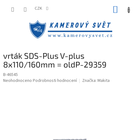
Přejít
NÁKUP
na
CZK
obsah
KOŠÍK
vrták SDS-Plus V-plus
8x110/160mm = oldP-29359
B-46545
Průměrné
Neohodnoceno
Podrobnosti hodnocení
Značka:
Makita
hodnocení
produktu
je
0,0
z
5
hvězdiček.