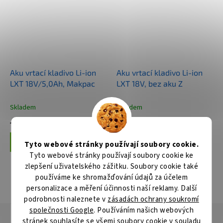
Aku vrtací kladivo Li-ion
Aku vrtací kladivo Li-ion
LXT 18V/5,0Ah, Makpac
LXT 18V, bez aku Z
Skladem
Skladem
10 994 Kč
4 256 Kč
Do košíku
Do košíku
Tyto webové stránky používají soubory cookie.
Tyto webové stránky používají soubory cookie ke
zlepšení uživatelského zážitku. Soubory cookie také
používáme ke shromažďování údajů za účelem
ZOBRAZIT VŠECHNY SOUVISEJÍCÍ PRODUKTY
personalizace a měření účinnosti naší reklamy. Další
podrobnosti naleznete v
zásadách ochrany soukromí
společnosti Google
. Používáním našich webových
Popis
Hodnocení
Diskuze
stránek souhlasíte se všemi soubory cookie v souladu