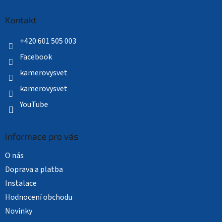
p
a
Kontakt
t
í
+420 601 505 003
Facebook
kamerovysvet
kamerovysvet
YouTube
Informace pro vás
O nás
Doprava a platba
Instalace
Hodnocení obchodu
Novinky