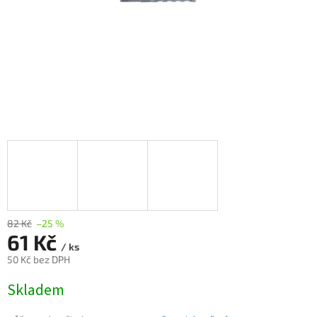
82 Kč
–25 %
61 Kč
/ ks
50 Kč bez DPH
Měrná
Skladem
cena: