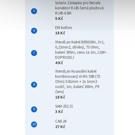
Solarix Záslepka pro female
konektor RJ45 černá plastová
RJ45-0-BK
5 Kč
EM button
18 Kč
XtendLan Kabel B9501NH, 2+1,
0,22mm2, stíněný, 75 Ohm,
balení 305m, cena za 1m, LS0H -
DOPRODEJ
4 Kč
XtendLan Koaxiální kabel
kombinovaný xl-RG 59B (75
Ohm) 0.81mm + 2x 1mm2
vodič, 1m, balení 200m, PE
černý
18 Kč
SAM-252.21
3 Kč
CAB 28
27 Kč