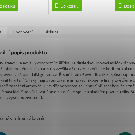
o košíku
Do košíku
Do ko
s
Hodnocení
Diskuze
ailní popis produktu
US stanovuje nová výkonnostní měřítka. Je důslednou inovací miliónkrát os
ůči příklepovému vrtáku 4 PLUS zvýšila až o 12%. Skvěle se hodí i pro aku
lepovým vrtákem další generace. Řezné hrany Power Breaker způsobují mikro
í kvalitu vrtání. Vrtáky mají patentované armovací zkosené hrany zvětšené o
ípadě zasažení armování. Pravděpodobnost zaklesnutí při zasažení železného
é navrtání. Speciální tvar špice zabraňuje sjetí na hladkém povrchu díky. V
veň zvýšenou životnost.