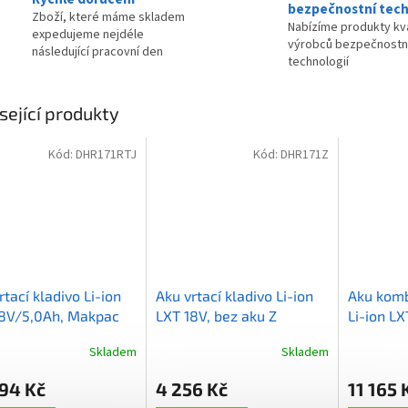
bezpečnostní tech
Zboží, které máme skladem
Nabízíme produkty kva
expedujeme nejdéle
výrobců bezpečnostn
následující pracovní den
technologií
sející produkty
Kód:
DHR171RTJ
Kód:
DHR171Z
rtací kladivo Li-ion
Aku vrtací kladivo Li-ion
Aku komb
18V/5,0Ah, Makpac
LXT 18V, bez aku Z
Li-ion LX
Makpac
Skladem
Skladem
94 Kč
4 256 Kč
11 165 