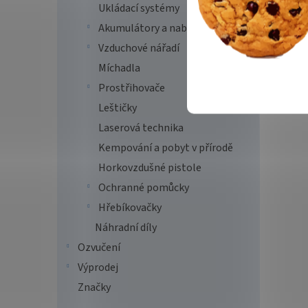
Ukládací systémy
Akumulátory a nabíječky
Vzduchové nářadí
Míchadla
Prostřihovače
Leštičky
Laserová technika
Kempování a pobyt v přírodě
Horkovzdušné pistole
Ochranné pomůcky
Hřebíkovačky
Náhradní díly
Ozvučení
Výprodej
Značky