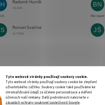
Radomír Hurník
RH
BN
Hodnocení obchodu je 5 z 5 hvězdiček.
3.8.2026
O.K.
Vše super
Roman Svačina
RS
JŠ
Hodnocení obchodu je 5 z 5 hvězdiček.
25.7.2026
Tyto webové stránky používají soubory cookie.
Tyto webové stránky používají soubory cookie ke zlepšení
uživatelského zážitku. Soubory cookie také používáme ke
shromažďování údajů za účelem personalizace a měření
účinnosti naší reklamy. Další podrobnosti naleznete v
zásadách ochrany soukromí společnosti Google
.