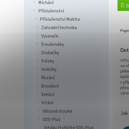
Míchání
D
Příslušenství
Příslušenství Makita
Zahradní technika
Popi
Vysavače
Šroubováky
Det
Dlabačky
V-PL
Frézky
se v
Hoblíky
přík
lepš
Řezání
v př
Broušení
přesn
záro
Sekání
Vrtání
Válcová stopka
SDS-Plus
Vrtáky čtyřbřité SDS-Plus