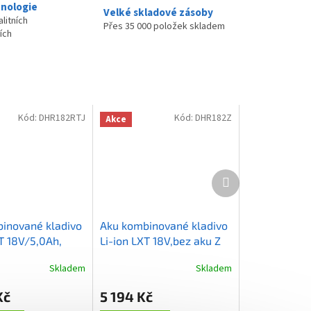
nologie
Velké skladové zásoby
litních
Přes 35 000 položek skladem
ích
Kód:
DHR182RTJ
Kód:
DHR182Z
Akce
Další
produkt
inované kladivo
Aku kombinované kladivo
T 18V/5,0Ah,
Li-ion LXT 18V,bez aku Z
Skladem
Skladem
Průměrné
hodnocení
Kč
5 194 Kč
produktu
je