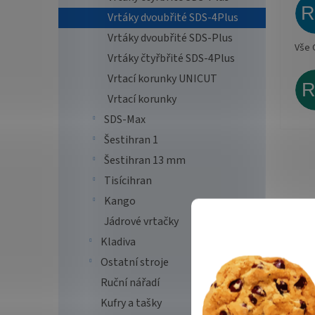
Vrtáky dvoubřité SDS-4Plus
Vrtáky dvoubřité SDS-Plus
Vše 
Vrtáky čtyřbřité SDS-4Plus
Vrtací korunky UNICUT
Vrtací korunky
SDS-Max
Šestihran 1
Šestihran 13 mm
Tisícihran
Kango
Jádrové vrtačky
Kladiva
Ostatní stroje
Ruční nářadí
Kufry a tašky