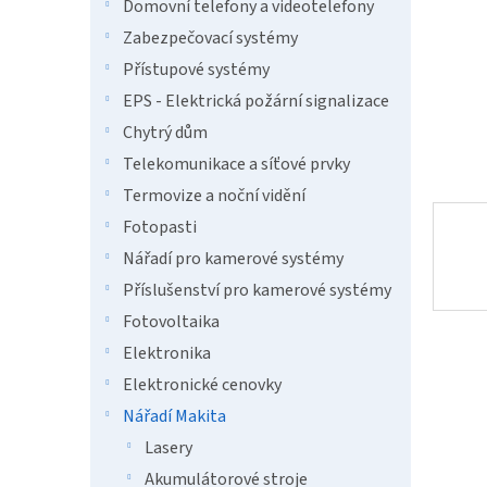
n
Domovní telefony a videotelefony
e
Zabezpečovací systémy
l
Přístupové systémy
EPS - Elektrická požární signalizace
Chytrý dům
Telekomunikace a síťové prvky
Termovize a noční vidění
Fotopasti
Nářadí pro kamerové systémy
Příslušenství pro kamerové systémy
Fotovoltaika
Elektronika
Elektronické cenovky
Nářadí Makita
Lasery
Akumulátorové stroje