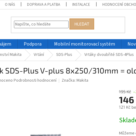
O NÁS
DOPRAVA A PLATBA
INSTALACE
HODNOCENÍ OBCH
HLEDAT
nájem
Podpora
Mobilní monitorovací systém
Nov
nství Makita
Vrtání
SDS-Plus
Vrtáky dvoubřité SDS-4Plus
ák SDS-Plus V-plus 8x250/310mm = o
né
noceno
Podrobnosti hodnocení
Značka:
Makita
ní
u
195 Kč
–
146
121 Kč b
Měrná
Skla
ek.
cena:
Můžeme d