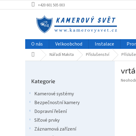
Přejít
+420 601 505 003
na
obsah
O nás
Velkoobchod
Instalace
Pro
Domů
Nářadí Makita
Příslušenství
Přísluše
P
vrt
o
Přeskočit
s
Průměr
Neohod
Kategorie
kategorie
t
hodnoce
r
produkt
Kamerové systémy
a
je
Bezpečnostní kamery
0,0
n
z
n
Dopravní řešení
5
í
Síťové prvky
hvězdič
p
Záznamová zařízení
a