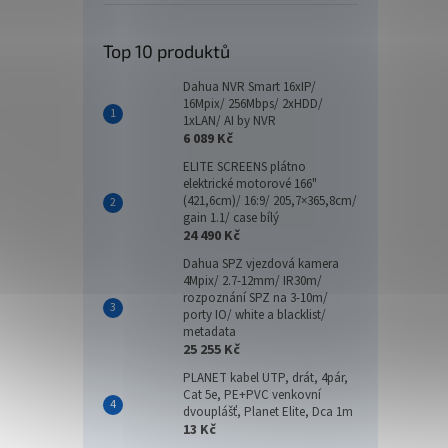
Top 10 produktů
Dahua NVR Smart 16xIP/
16Mpix/ 256Mbps/ 2xHDD/
1xLAN/ AI by NVR
6 089 Kč
ELITE SCREENS plátno
elektrické motorové 166"
(421,6cm)/ 16:9/ 205,7×365,8cm/
gain 1.1/ case bílý
24 490 Kč
Dahua SPZ vjezdová kamera
4Mpix/ 2.7-12mm/ IR30m/
rozpoznání SPZ na 3-10m/
porty IO/ white a blacklist/
metadata
25 255 Kč
PLANET kabel UTP, drát, 4pár,
Cat 5e, PE+PVC venkovní
dvouplášť, Planet Elite, Dca 1m
13 Kč