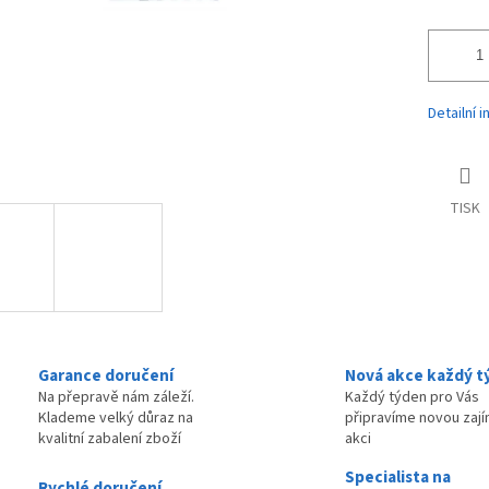
Detailní 
TISK
Garance doručení
Nová akce každý t
Na přepravě nám záleží.
Každý týden pro Vás
Klademe velký důraz na
připravíme novou zaj
kvalitní zabalení zboží
akci
Specialista na
Rychlé doručení