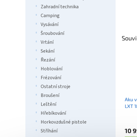
Zahradní technika
Camping
Vysávání
Šroubování
Souvi
Vrtání
Sekání
Řezání
Hoblování
Frézování
Ostatní stroje
Broušení
Aku v
Leštění
LXT 
Hřebíkování
Horkovzdušné pistole
10 9
Stříhání