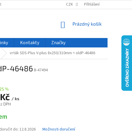
ODU
NOVINKY
VELKOOBCHOD
CZK
ČASTO KLADENÉ DOTAZY
Přihlášení
NÁKUPNÍ
Prázdný košík
KOŠÍK
inky
Kontakty
Značky
vrták SDS-Plus V-plus 8x250/310mm = oldP-46486
ldP-46486
B-47494
25 %
 Kč
/ ks
ez DPH
dem
oručit do:
12.8.2026
Možnosti doručení