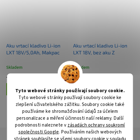
Aku vrtací kladivo Li-ion
Aku vrtací kladivo Li-ion
LXT 18V/5,0Ah, Makpac
LXT 18V, bez aku Z
Skladem
Skladem
10 994 Kč
4 256 Kč
Do košíku
Do košíku
Tyto webové stránky používají soubory cookie.
Tyto webové stránky používají soubory cookie ke
zlepšení uživatelského zážitku. Soubory cookie také
používáme ke shromažďování údajů za účelem
ZOBRAZIT VŠECHNY SOUVISEJÍCÍ PRODUKTY
personalizace a měření účinnosti naší reklamy. Další
podrobnosti naleznete v
zásadách ochrany soukromí
společnosti Google
. Používáním našich webových
Popis
Hodnocení
Diskuze
stránek souhlasíte se všemi soubory cookie v souladu