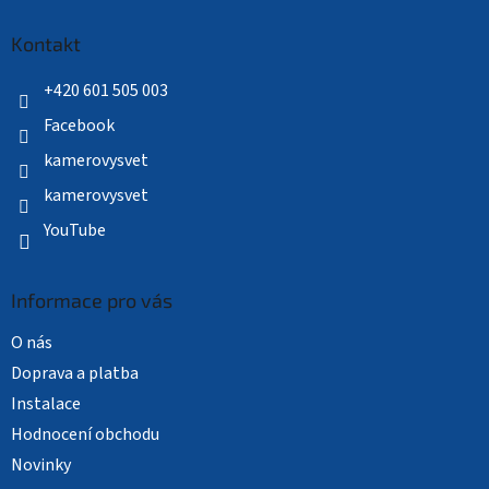
p
a
Kontakt
t
í
+420 601 505 003
Facebook
kamerovysvet
kamerovysvet
YouTube
Informace pro vás
O nás
Doprava a platba
Instalace
Hodnocení obchodu
Novinky