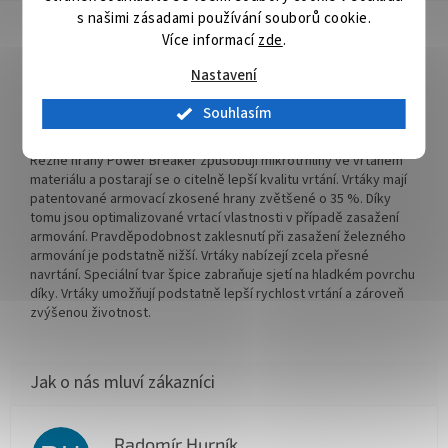
s našimi zásadami používání souborů cookie.
Detailní popis produktu
Více informací
zde
.
V-PLUS stanovuje nová výkonnostní měřítka. Je důslednou
Nastavení
inovací miliónkrát osvědčeného příklepového vrtáku 4 PLUS.
Rychlost vrtání se vůči příklepovému vrtáku 4 PLUS zvýšila až o
Souhlasím
12%. Skvěle se hodí i pro akumulátorové příklepové vrtačky. V-
PLUS je přesvědčivým příklepovým vrtákem další generace.
Řezné hrany Power Breaker způsobují mikrotrhliny ve vrtaném
materiálu a postarají se o citelně lepší kvalitu vrtání. Vrtáky mají
patentované armovací zkosené hrany zvětšené o 35 %. Díky
tomu jsou optimalizované vrtací vlastnosti v případě zasažení
armování. Pravděpodobnost zaklesnutí při zasažení železného
armování je podstatně nižší. Vrtáky nabízejí zcela přesné
navrtání. Speciální tvar špice zabraňuje sjetí na hladkém povrchu
díky. Vrtáky umožňují podstatně lepší rychlost vrtání a zároveň
zvýšenou životnost.
Radomír Hurník