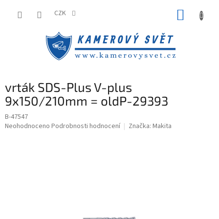
Přejít
NÁKUP
na
CZK
obsah
KOŠÍK
vrták SDS-Plus V-plus
9x150/210mm = oldP-29393
B-47547
Průměrné
Neohodnoceno
Podrobnosti hodnocení
Značka:
Makita
hodnocení
produktu
je
0,0
z
5
hvězdiček.