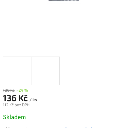
180 Kč
–24 %
136 Kč
/ ks
112 Kč bez DPH
Měrná
Skladem
cena: