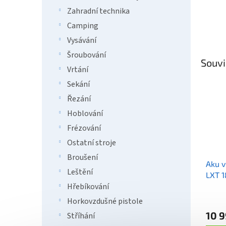
Zahradní technika
Camping
Vysávání
Šroubování
Souvi
Vrtání
Sekání
Řezání
Hoblování
Frézování
Ostatní stroje
Broušení
Aku v
Leštění
LXT 
Hřebíkování
Horkovzdušné pistole
10 9
Stříhání