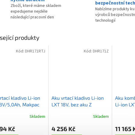
bezpečnostní tech
Zboží, které máme skladem
Nabízíme produkty kva
expedujeme nejdéle
výrobců bezpečnostn
následující pracovní den
technologií
sející produkty
Kód:
DHR171RTJ
Kód:
DHR171Z
rtací kladivo Li-ion
Aku vrtací kladivo Li-ion
Aku komb
18V/5,0Ah, Makpac
LXT 18V, bez aku Z
Li-ion LX
Makpac
Skladem
Skladem
94 Kč
4 256 Kč
11 165 