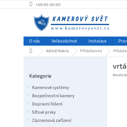
Přejít
+420 601 505 003
na
obsah
O nás
Velkoobchod
Instalace
Pro
Domů
Nářadí Makita
Příslušenství
Přísluše
P
vrt
o
Přeskočit
s
Průměr
Neohod
Kategorie
kategorie
t
hodnoce
r
produkt
Kamerové systémy
a
je
Bezpečnostní kamery
0,0
n
z
n
Dopravní řešení
5
í
Síťové prvky
hvězdič
p
Záznamová zařízení
a