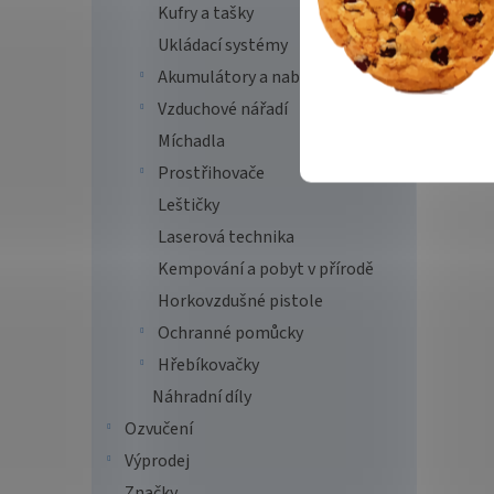
Kufry a tašky
Ukládací systémy
Akumulátory a nabíječky
Vzduchové nářadí
Míchadla
Prostřihovače
Leštičky
Laserová technika
Kempování a pobyt v přírodě
Horkovzdušné pistole
Ochranné pomůcky
Hřebíkovačky
Náhradní díly
Ozvučení
Výprodej
Značky