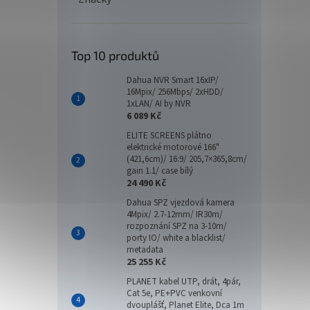
Top 10 produktů
Dahua NVR Smart 16xIP/
16Mpix/ 256Mbps/ 2xHDD/
1xLAN/ AI by NVR
6 089 Kč
ELITE SCREENS plátno
elektrické motorové 166"
(421,6cm)/ 16:9/ 205,7×365,8cm/
gain 1.1/ case bílý
24 490 Kč
Dahua SPZ vjezdová kamera
4Mpix/ 2.7-12mm/ IR30m/
rozpoznání SPZ na 3-10m/
porty IO/ white a blacklist/
metadata
25 255 Kč
PLANET kabel UTP, drát, 4pár,
Cat 5e, PE+PVC venkovní
dvouplášť, Planet Elite, Dca 1m