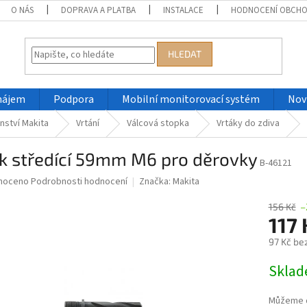
O NÁS
DOPRAVA A PLATBA
INSTALACE
HODNOCENÍ OBCH
HLEDAT
nájem
Podpora
Mobilní monitorovací systém
Nov
nství Makita
Vrtání
Válcová stopka
Vrtáky do zdiva
ák středící 59mm M6 pro děrovky
B-46121
né
noceno
Podrobnosti hodnocení
Značka:
Makita
ní
u
156 Kč
–
117
97 Kč be
Měrná
Skla
ek.
cena:
Můžeme d