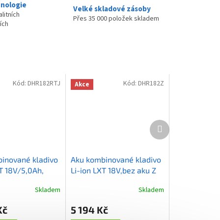
nologie
Velké skladové zásoby
litních
Přes 35 000 položek skladem
ích
Kód:
DHR182RTJ
Kód:
DHR182Z
Akce
Další
produkt
inované kladivo
Aku kombinované kladivo
T 18V/5,0Ah,
Li-ion LXT 18V,bez aku Z
Skladem
Skladem
Průměrné
hodnocení
Kč
5 194 Kč
produktu
je