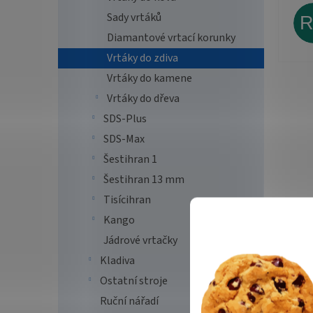
Sady vrtáků
Diamantové vrtací korunky
Vrtáky do zdiva
Vrtáky do kamene
Vrtáky do dřeva
SDS-Plus
SDS-Max
Šestihran 1
Šestihran 13 mm
Tisícihran
Kango
Jádrové vrtačky
Kladiva
Ostatní stroje
Ruční nářadí