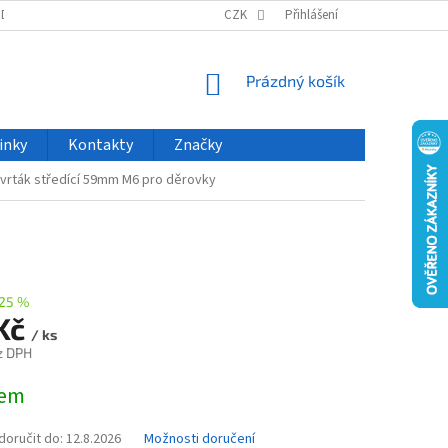
ODU
NOVINKY
VELKOOBCHOD
CZK
ČASTO KLADENÉ DOTAZY
Přihlášení
NÁKUPNÍ
Prázdný košík
KOŠÍK
inky
Kontakty
Značky
vrták středící 59mm M6 pro děrovky
25 %
 Kč
/ ks
z DPH
dem
oručit do:
12.8.2026
Možnosti doručení