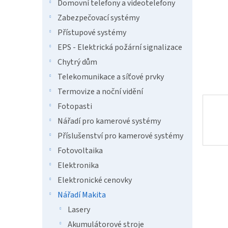
n
Domovní telefony a videotelefony
e
Zabezpečovací systémy
l
Přístupové systémy
EPS - Elektrická požární signalizace
Chytrý dům
Telekomunikace a síťové prvky
Termovize a noční vidění
Fotopasti
Nářadí pro kamerové systémy
Příslušenství pro kamerové systémy
Fotovoltaika
Elektronika
Elektronické cenovky
Nářadí Makita
Lasery
Akumulátorové stroje