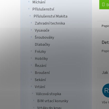
Míchání
D
Příslušenství
Příslušenství Makita
Zahradní technika
Popi
Vysavače
Šroubováky
Det
Dlabačky
Popi
Frézky
Hoblíky
Řezání
Broušení
Sekání
Vrtání
Válcová stopka
BIM vrtací korunky
Vše 
Vrtáky do kovu