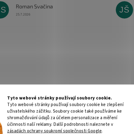
Roman Svačina
RS
JŠ
Hodnocení obchodu je 5 z 5 hvězdiček.
25.7.2026
Tyto webové stránky používají soubory cookie.
Tyto webové stránky používají soubory cookie ke zlepšení
uživatelského zážitku. Soubory cookie také používáme ke
shromažďování údajů za účelem personalizace a měření
účinnosti naší reklamy. Další podrobnosti naleznete v
zásadách ochrany soukromí společnosti Google
.