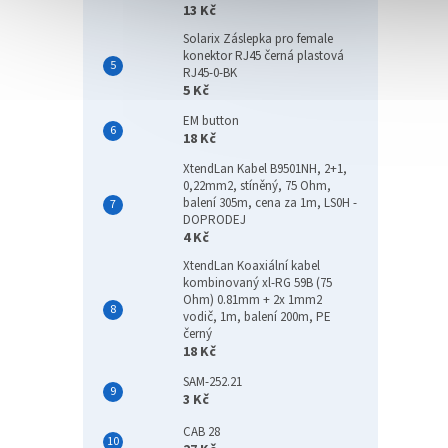
13 Kč
Solarix Záslepka pro female
konektor RJ45 černá plastová
RJ45-0-BK
5 Kč
EM button
18 Kč
XtendLan Kabel B9501NH, 2+1,
0,22mm2, stíněný, 75 Ohm,
balení 305m, cena za 1m, LS0H -
DOPRODEJ
4 Kč
XtendLan Koaxiální kabel
kombinovaný xl-RG 59B (75
Ohm) 0.81mm + 2x 1mm2
vodič, 1m, balení 200m, PE
černý
18 Kč
SAM-252.21
3 Kč
CAB 28