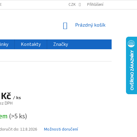
ODU
NOVINKY
VELKOOBCHOD
CZK
ČASTO KLADENÉ DOTAZY
Přihlášení
NÁKUPNÍ
Prázdný košík
KOŠÍK
inky
Kontakty
Značky
 Kč
/ ks
ez DPH
dem
(>5 ks)
oručit do:
12.8.2026
Možnosti doručení