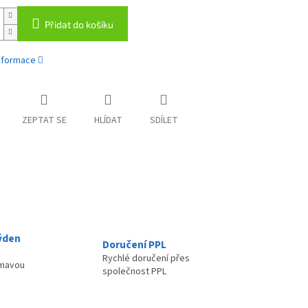
Přidat do košíku
informace
ZEPTAT SE
HLÍDAT
SDÍLET
ýden
Doručení PPL
Rychlé doručení přes
ímavou
společnost PPL