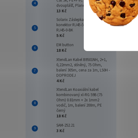
Cat 5e, PE+PVC venkovní
dvouplášť, Planet Elite, Dca 1m
13 Kč
Solarix Záslepka pro female
konektor RJ45 černá plastová
RJ45-0-BK
5 Kč
EM button
18 Kč
XtendLan Kabel B9501NH, 2+1,
0,22mm2, stíněný, 75 Ohm,
balení 305m, cena za 1m, LS0H -
DOPRODEJ
4 Kč
XtendLan Koaxiální kabel
kombinovaný xl-RG 59B (75
Ohm) 0.81mm + 2x 1mm2
vodič, 1m, balení 200m, PE
černý
18 Kč
SAM-252.21
3 Kč