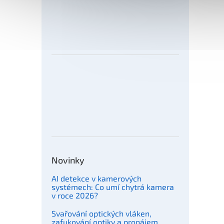
Novinky
AI detekce v kamerových
systémech: Co umí chytrá kamera
v roce 2026?
Svařování optických vláken,
zafukování optiky a pronájem