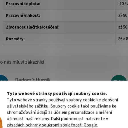
Pracovní teplota:
-10 ? 
Pracovní vlhkost:
až 90
Životnost tlačítka/otáčení:
až 50
Rozměry:
86 × 
Radomír Hurník
RH
BN
Hodnocení obchodu je 5 z 5 hvězdiček.
3.8.2026
Tyto webové stránky používají soubory cookie.
O.K.
Vše super
Tyto webové stránky používají soubory cookie ke zlepšení
uživatelského zážitku. Soubory cookie také používáme ke
Roman Svačina
shromažďování údajů za účelem personalizace a měření
RS
JŠ
Hodnocení obchodu je 5 z 5 hvězdiček.
účinnosti naší reklamy. Další podrobnosti naleznete v
25.7.2026
zásadách ochrany soukromí společnosti Google
.