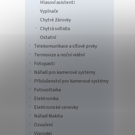
Hlasoví asistenti
Vypínače
Chytré žárovky
Chytrá svítidla
Ostatní
Telekomunikace a síťové prvky
Termovize a noční vidění
Fotopasti
Nářadí pro kamerové systémy
Příslušenství pro kamerové systémy
Fotovoltaika
Elektronika
Elektronické cenovky
Nářadí Makita
Ozvučení
Výprodej