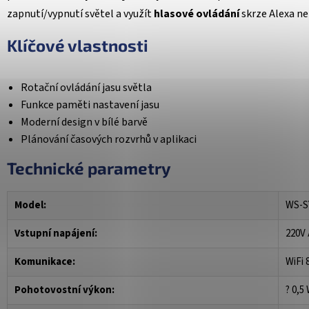
zapnutí/vypnutí světel a využít
hlasové ovládání
skrze Alexa n
Klíčové vlastnosti
Rotační ovládání jasu světla
Funkce paměti nastavení jasu
Moderní design v bílé barvě
Plánování časových rozvrhů v aplikaci
Technické parametry
Model:
WS-S
Vstupní napájení:
220V
Komunikace:
WiFi 
Pohotovostní výkon:
? 0,5