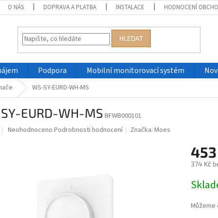
O NÁS
DOPRAVA A PLATBA
INSTALACE
HODNOCENÍ OBCH
HLEDAT
nájem
Podpora
Mobilní monitorovací systém
Nov
ínače
WS-SY-EURD-WH-MS
SY-EURD-WH-MS
BFWB000101
Průměrné
Neohodnoceno
Podrobnosti hodnocení
Značka:
Moes
hodnocení
produktu
453
je
374 Kč b
0,0
z
Měrná
Skla
5
cena:
hvězdiček.
Můžeme d