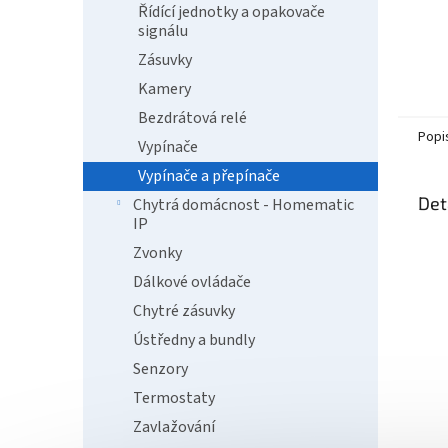
Řídící jednotky a opakovače
signálu
Zásuvky
Kamery
Bezdrátová relé
Popi
Vypínače
Vypínače a přepínače
Det
Chytrá domácnost - Homematic
IP
Zvonky
Dálkové ovládače
Chytré zásuvky
Ústředny a bundly
Senzory
Termostaty
Zavlažování