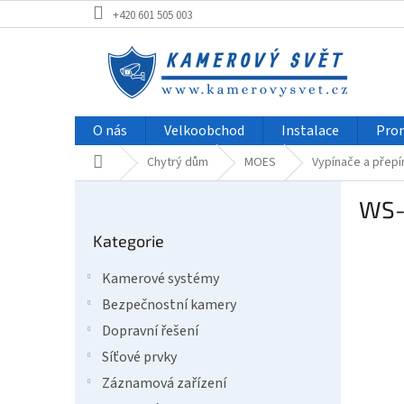
Přejít
+420 601 505 003
na
obsah
O nás
Velkoobchod
Instalace
Pro
Domů
Chytrý dům
MOES
Vypínače a přep
P
WS-
o
Přeskočit
s
Kategorie
kategorie
t
r
Kamerové systémy
a
Bezpečnostní kamery
n
n
Dopravní řešení
í
Síťové prvky
p
Záznamová zařízení
a