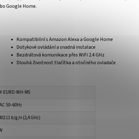
ebo Google Home.
Kompatibilní s Amazon Alexa a Google Home
Dotykové ovládání a snadná instalace
Bezdrátová komunikace přes WiFi 2.4 GHz
Dlouhá životnost tlačítka a otočného ovladače
Y-EURD-WH-MS
 AC 50–60Hz
802.11 b/g/n (2,4 GHz)
 W