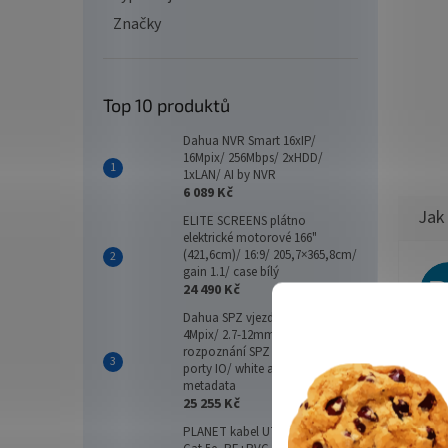
Značky
Top 10 produktů
Dahua NVR Smart 16xIP/
16Mpix/ 256Mbps/ 2xHDD/
1xLAN/ AI by NVR
6 089 Kč
ELITE SCREENS plátno
elektrické motorové 166"
(421,6cm)/ 16:9/ 205,7×365,8cm/
gain 1.1/ case bílý
24 490 Kč
Dahua SPZ vjezdová kamera
4Mpix/ 2.7-12mm/ IR30m/
Vše 
rozpoznání SPZ na 3-10m/
porty IO/ white a blacklist/
metadata
25 255 Kč
PLANET kabel UTP, drát, 4pár,