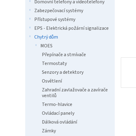
n
Domovní telefony a videotelefony
e
Zabezpečovací systémy
l
Přístupové systémy
EPS - Elektrická požární signalizace
Chytrý dům
MOES
Přepínače a stmívače
Termostaty
Senzory a detektory
Osvětlení
Zahradní zavlažovače a zavírače
ventilů
Termo-hlavice
Ovládací panely
Dálková ovládání
Zámky