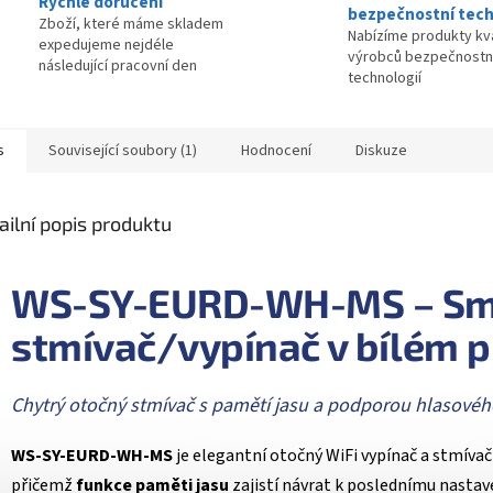
Rychlé doručení
bezpečnostní tech
Zboží, které máme skladem
Nabízíme produkty kva
expedujeme nejdéle
výrobců bezpečnostn
následující pracovní den
technologií
s
Související soubory (1)
Hodnocení
Diskuze
ailní popis produktu
WS-SY-EURD-WH-MS – Sma
stmívač/vypínač v bílém 
Chytrý otočný stmívač s pamětí jasu a podporou hlasovéh
WS-SY-EURD-WH-MS
je elegantní otočný WiFi vypínač a stmíva
přičemž
funkce paměti jasu
zajistí návrat k poslednímu nastaven