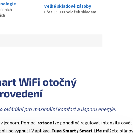
nologie
Velké skladové zásoby
litních
Přes 35 000 položek skladem
ích
rt WiFi otočný
provedení
o ovládání pro maximální komfort a úsporu energie.
č v jednom. Pomocí
rotace
lze pohodlně regulovat intenzitu osvětl
í i po vypnutí. V aplikaci
Tuya Smart / Smart Life
můžete plánov