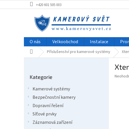
Přejít
+420 601 505 003
na
obsah
O nás
Velkoobchod
Instalace
Pro
Domů
Příslušenství pro kamerové systémy
Xte
P
Xte
o
Přeskočit
s
Průměr
Neohod
Kategorie
kategorie
t
hodnoce
r
produkt
Kamerové systémy
a
je
Bezpečnostní kamery
0,0
n
z
n
Dopravní řešení
5
í
Síťové prvky
hvězdič
p
Záznamová zařízení
a