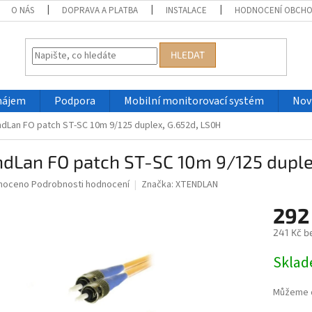
O NÁS
DOPRAVA A PLATBA
INSTALACE
HODNOCENÍ OBCH
HLEDAT
nájem
Podpora
Mobilní monitorovací systém
Nov
ndLan FO patch ST-SC 10m 9/125 duplex, G.652d, LS0H
ndLan FO patch ST-SC 10m 9/125 duple
né
noceno
Podrobnosti hodnocení
Značka:
XTENDLAN
ní
292
u
241 Kč b
Měrná
Skla
cena:
ek.
Můžeme d