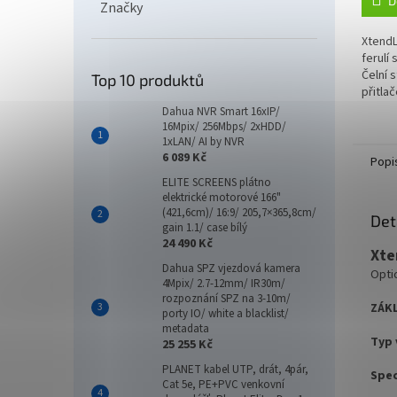
D
Značky
XtendL
ferulí
Čelní s
Top 10 produktů
přitla
z výře
Dahua NVR Smart 16xIP/
kazety
16Mpix/ 256Mbps/ 2xHDD/
1xLAN/ AI by NVR
6 089 Kč
Popi
ELITE SCREENS plátno
elektrické motorové 166"
(421,6cm)/ 16:9/ 205,7×365,8cm/
Det
gain 1.1/ case bílý
24 490 Kč
Xte
Dahua SPZ vjezdová kamera
Opti
4Mpix/ 2.7-12mm/ IR30m/
rozpoznání SPZ na 3-10m/
ZÁKL
porty IO/ white a blacklist/
metadata
Typ 
25 255 Kč
PLANET kabel UTP, drát, 4pár,
Spec
Cat 5e, PE+PVC venkovní