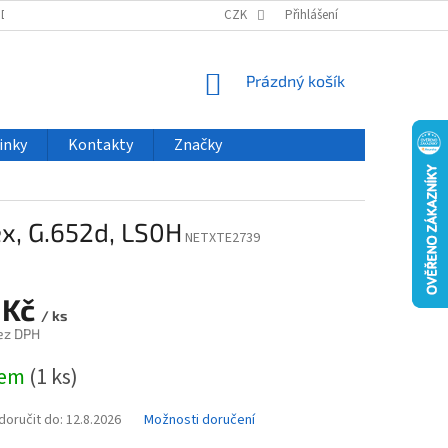
ODU
NOVINKY
VELKOOBCHOD
CZK
ČASTO KLADENÉ DOTAZY
Přihlášení
NÁKUPNÍ
Prázdný košík
KOŠÍK
inky
Kontakty
Značky
x, G.652d, LS0H
NETXTE2739
 Kč
/ ks
ez DPH
dem
(1 ks)
oručit do:
12.8.2026
Možnosti doručení