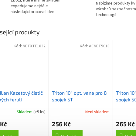
Zboží, které máme skladem
Nabízíme produkty kva
expedujeme nejdéle
výrobců bezpečnostn
následující pracovní den
technologií
sející produkty
Kód:
NETXTE1832
Kód:
ACNET5018
Lan Kazetový čistič
Triton 10" opt. vana pro 8
Triton 10
kých ferulí
spojek ST
spojek S
Skladem
(>5 ks)
Není skladem
 Kč
256 Kč
265 Kč