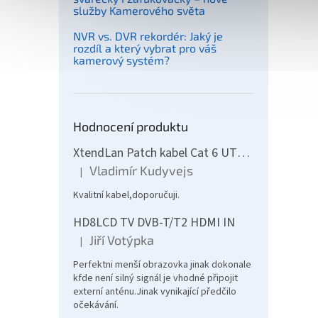
služby Kamerového světa
NVR vs. DVR rekordér: Jaký je
rozdíl a který vybrat pro váš
kamerový systém?
Hodnocení produktu
XtendLan Patch kabel Cat 6 UTP 10m - šedý
Vladimír Kudyvejs
|
Hodnocení produktu je 5 z 5 hvězdiček.
Kvalitní kabel,doporučuji.
HD8LCD TV DVB-T/T2 HDMI IN
Jiří Votýpka
|
Hodnocení produktu je 5 z 5 hvězdiček.
Perfektni menší obrazovka jinak dokonale
kfde není silný signál je vhodné připojit
externí anténu.Jinak vynikající předčilo
očekávání.