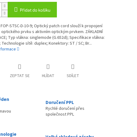
Přidat do košíku
FOP-STSC-D-10-9; Optický patch cord slouží k propojení
o optického prvku s aktivním optickým prvkem. ZÁKLADNÍ
CE; Typ vlákna: singlemode (G.652d); Specifikace vlákna:
 Technologie sítě: duplex; Konektory: ST / SC; Br...
informace
ZEPTAT SE
HLÍDAT
SDÍLET
ýden
Doručení PPL
Rychlé doručení přes
ímavou
společnost PPL
nologie
Velké skladové zásoby