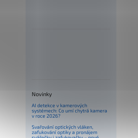
Novinky
AI detekce v kamerových
systémech: Co umí chytrá kamera
v roce 2026?
Svařování optických vláken,
zafukování optiky a pronájem
svářečky i zafukovačky – nové