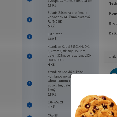
dvouplášť, Planet Elite, Dca 1m
Tech
13 Kč
Solarix Záslepka pro female
Kone
konektor RJ45 černá plastová
RJ45-0-BK
Brou
5 Kč
Délk
EM button
18 Kč
XtendLan Kabel B9501NH, 2+1,
0,22mm2, stíněný, 75 Ohm,
balení 305m, cena za 1m, LS0H -
DOPRODEJ
4 Kč
XtendLan Koaxiální kabel
kombinovaný xl-RG 59B (75
Ohm) 0.81mm + 2x 1mm2
vodič, 1m, balení 200m, PE
Vše 
černý
18 Kč
SAM-252.21
3 Kč
CAB 28