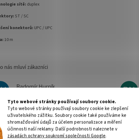
nologie sítě:
duplex
ktory:
ST / SC
šení konektorů:
UPC / UPC
a:
10 m
Radomír Hurník
RH
BN
Hodnocení obchodu je 5 z 5 hvězdiček.
3.8.2026
Tyto webové stránky používají soubory cookie.
O.K.
Vše super
Tyto webové stránky používají soubory cookie ke zlepšení
uživatelského zážitku. Soubory cookie také používáme ke
Roman Svačina
shromažďování údajů za účelem personalizace a měření
RS
JŠ
Hodnocení obchodu je 5 z 5 hvězdiček.
účinnosti naší reklamy. Další podrobnosti naleznete v
25.7.2026
zásadách ochrany soukromí společnosti Google
.