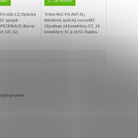
šíku
Do košíku
-FO-X01-C2; Optická
Triton RAC-FO-A07-X1;
SC spojek .
Nástěnný optický rozvaděč.
PECIFIKACE; Barva:
Obsahuje 24 konektory ST, 24
st: 10", 1U;
konektory SC a 16 SC-Duplex.
 Triton: Vzhledem k
Součástí balení jsou šrouby,
cyklu společnosti
podložky a hmoždinky.
ZÁKLADNÍ...
tickým prvkem.