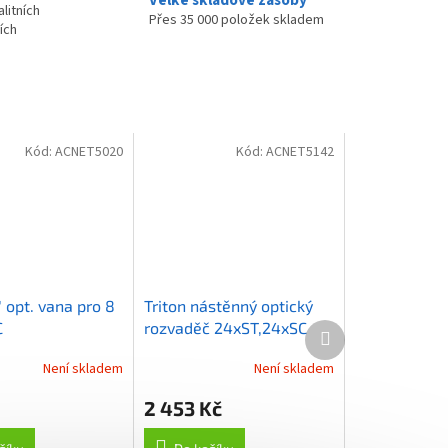
litních
Přes 35 000 položek skladem
ích
Kód:
ACNET5020
Kód:
ACNET5142
" opt. vana pro 8
Triton nástěnný optický
C
rozvaděč 24xST,24xSC
Další
produkt
single,16xSC duplex, šedý
Není skladem
Není skladem
2 453 Kč