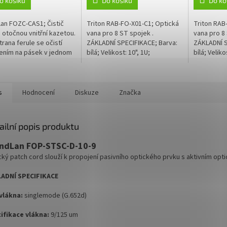
o košíku
Do košíku
Do ko
an FOZC-CAS1; Čistič
Triton RAB-FO-X01-C1; Optická
Triton RAB
 s otočnou vnitřní kazetou.
vana pro 8 ST spojek .
vana pro 8 
trana ferule se očistí
ZÁKLADNÍ SPECIFIKACE; Barva:
ZÁKLADNÍ S
čením na pásek v jednom
bílá; Velikost: 10", 1U;
bílá; Veliko
zů a stlačením páčky
Dostupnost Triton: Vzhledem k
Dostupnost
. Výrobek zbavuje...
výrobnímu cyklu společnosti
výrobnímu 
Triton je...
Triton je...
s
Hodnocení
Diskuze
Značka
ailní popis produktu
ndLan FOP-STSC-D-10-9
cký patch cord slouží k propojení pasivního optického prvku s aktivním op
ADNÍ SPECIFIKACE
vlákna:
singlemode (G.652d)
ifikace vlákna:
9/125 um