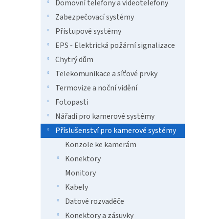
n
Domovní telefony a videotelefony
e
Zabezpečovací systémy
l
Přístupové systémy
EPS - Elektrická požární signalizace
Chytrý dům
Telekomunikace a síťové prvky
Termovize a noční vidění
Fotopasti
Nářadí pro kamerové systémy
Příslušenství pro kamerové systémy
Konzole ke kamerám
Konektory
Monitory
Kabely
Datové rozvaděče
Konektory a zásuvky