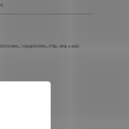
TR.
0/50/60Hz, 720p@50/60Hz, 576p, 480p a další