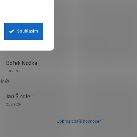
Souhlasím
Bořek Nožka
Hodnocení obchodu je 5 z 5 hvězdiček.
1.8.2026
 👍👍
Jan Šindler
Hodnocení obchodu je 5 z 5 hvězdiček.
21.7.2026
Zobrazit další hodnocení