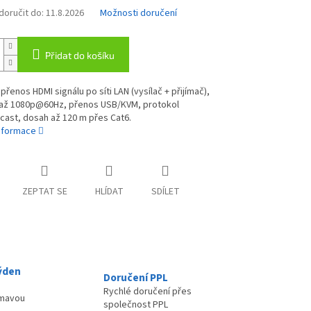
oručit do:
11.8.2026
Možnosti doručení
Přidat do košíku
přenos HDMI signálu po síti LAN (vysílač + přijímač),
í až 1080p@60Hz, přenos USB/KVM, protokol
cast, dosah až 120 m přes Cat6.
informace
ZEPTAT SE
HLÍDAT
SDÍLET
ýden
Doručení PPL
Rychlé doručení přes
ímavou
společnost PPL