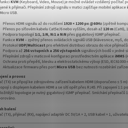
 funkci
KVM
(Keyboard, Video, Mouse) je možné ovládat vzdálený počítač 
jené k přijímači. Přepínání zdrojů signálu v matici zajišťuje mobilní aplikace
 Micro USB.
Přenos HDMI signálu až do rozlišení
1920 × 1200 px @60Hz
(zpětně kompati
Přenos po síťovém kabelu Cat5e/6 nebo vyšším, dosah až
120 m
(Cat6), 
Podpora topologií
1:1, 1:N, N:1 a N:N
přes gigabitový IGMP přepínač.
Funkce
KVM
– zpětný přenos ovládacích signálů USB (klávesnice, myš, d
Protokol
UDP/Multicast
pro efektivní distribuci obrazu do více přijímačů
Podpora až
256 vstupních a 256 výstupních
signálových bodů v jedné sí
Přepínání zdrojů v maticové konfiguraci prostřednictvím aplikace
iMMS
(
Ochrana proti přepětí, blesku a elektrostatickému výboji (ESD, IEC61000-4
Aktualizace firmwaru přes port
Micro USB
bez nutnosti rozebírání zařízen
jení a provoz
ač (TX) se připojí ke zdrojovému zařízení kabelem HDMI (doporučeno ≤ 5 m) 
ropojí s displejem kabelem HDMI a se sítí opět přes RJ45. Při zapojení 1:1
složitější topologie je nutný gigabitový IGMP přepínač. Smíchání přepínačů
orováno.
h balení
ač (TX), přijímač (RX), napájecí adaptér DC 5V/1A × 2, USB kabel × 1, uživatels