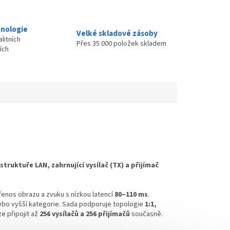
nologie
Velké skladové zásoby
litních
Přes 35 000 položek skladem
ích
truktuře LAN, zahrnující vysílač (TX) a přijímač
enos obrazu a zvuku s nízkou latencí
80–110 ms
.
ebo vyšší kategorie. Sada podporuje topologie
1:1,
e připojit až
256 vysílačů a 256 přijímačů
současně.