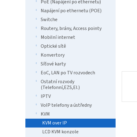
n
PoE (Napájení po ethernetu)
e
Napájení po ethernetu (POE)
l
Switche
Routery, brány, Access pointy
Mobilní internet
Optické sítě
Konvertory
Síťové karty
EoC, LAN po TV rozvodech
Ostatní rozvody
(Telefonní,EZS,El.)
IPTV
VoIP telefony a ústředny
KVM
KVM over IP
LCD KVM konzole