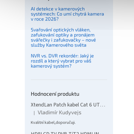
AI detekce v kamerových
systémech: Co umí chytrá kamera
v roce 2026?
Svařování optických vláken,
zafukování optiky a pronájem
svářečky i zafukovačky – nové
služby Kamerového světa
NVR vs. DVR rekordér: Jaký je
rozdíl a který vybrat pro váš
kamerový systém?
Hodnocení produktu
XtendLan Patch kabel Cat 6 UTP 10m - šedý
Vladimír Kudyvejs
|
Hodnocení produktu je 5 z 5 hvězdiček.
Kvalitní kabel,doporučuji.