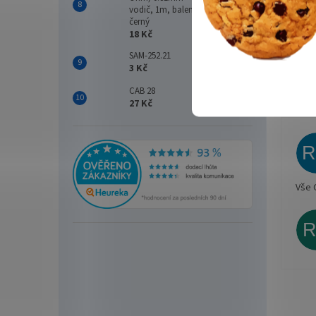
vodič, 1m, balení 200m, PE
Prac
černý
Vlhk
18 Kč
Kryt
SAM-252.21
3 Kč
CAB 28
27 Kč
Vše 