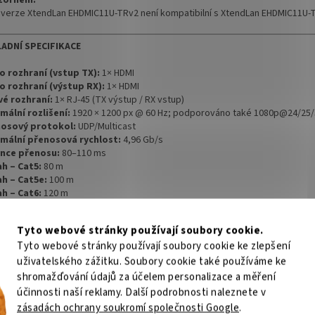
ornění:
 verze XtendLan EHDMIC11U-TRv2 není kompatibilní s XtendLan EHDMIC11U-
ADNÍ SPECIFIKACE
o rozhraní (vstup TX):
1× HDMI
o rozhraní (výstup RX):
1× HDMI
vé rozhraní:
1× RJ-45 (TX výstup / RX vstup)
mální rozlišení:
1920 × 1200 px @ 60 Hz; podporováno také 1080p@24/25/3
osový protokol:
UDP/Multicast
mální přenosová rychlost:
4,96 Gb/s
nce přenosu:
80–110 ms
h – Cat5:
80 m
h – Cat5e:
100 m
h – Cat6:
120 m
atibilita HDMI:
HDMI 1.3, HDCP 1.4
/ KVM:
klávesnice, myš, dotyková obrazovka
Tyto webové stránky používají soubory cookie.
ware:
aktualizace přes Micro USB
Tyto webové stránky používají soubory cookie ke zlepšení
jení:
DC 5V/1A (TX i RX)
on TX:
≤ 3,5 W
uživatelského zážitku. Soubory cookie také používáme ke
on RX:
≤ 2,5 W
shromažďování údajů za účelem personalizace a měření
měry:
109,6 × 89,5 × 26,3 mm
účinnosti naší reklamy. Další podrobnosti naleznete v
tnost TX:
240 g
zásadách ochrany soukromí společnosti Google
.
tnost RX:
243 g