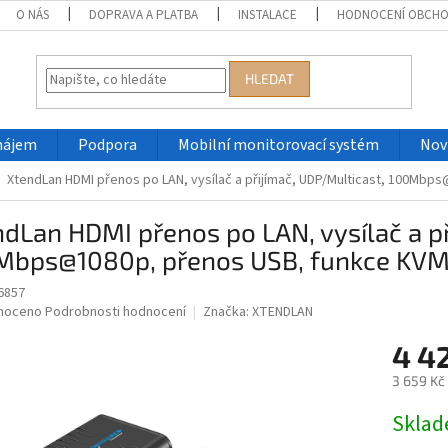
O NÁS
DOPRAVA A PLATBA
INSTALACE
HODNOCENÍ OBCH
HLEDAT
nájem
Podpora
Mobilní monitorovací systém
Nov
XtendLan HDMI přenos po LAN, vysílač a přijímač, UDP/Multicast, 100Mbp
dLan HDMI přenos po LAN, vysílač a př
Mbps@1080p, přenos USB, funkce KV
6857
né
noceno
Podrobnosti hodnocení
Značka:
XTENDLAN
ní
4 4
u
3 659 Kč
Měrná
Skla
cena:
ek.