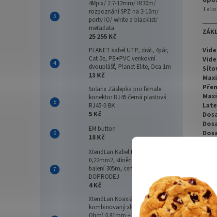
Upoz
4Mpix/ 2.7-12mm/ IR30m/
Tato
rozpoznání SPZ na 3-10m/
porty IO/ white a blacklist/
metadata
ZÁKL
25 255 Kč
Vide
PLANET kabel UTP, drát, 4pár,
Cat 5e, PE+PVC venkovní
Vide
dvouplášť, Planet Elite, Dca 1m
Síťo
13 Kč
Maxi
Přen
Solarix Záslepka pro female
Maxi
konektor RJ45 černá plastová
Late
RJ45-0-BK
5 Kč
Dosa
Dosa
EM button
Dosa
18 Kč
Komp
USB 
XtendLan Kabel B9501NH, 2+1,
0,22mm2, stíněný, 75 Ohm,
Firm
balení 305m, cena za 1m, LS0H -
Napá
DOPRODEJ
Přík
4 Kč
Přík
Roz
XtendLan Koaxiální kabel
Hmo
kombinovaný xl-RG 59B (75
Ohm) 0.81mm + 2x 1mm2
Hmo