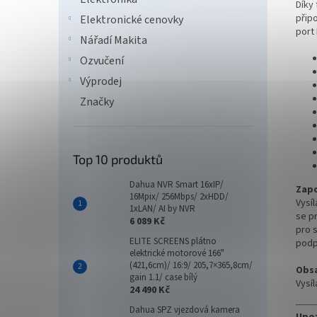
Díky
připo
Elektronické cenovky
port
Nářadí Makita
Ozvučení
Výprodej
Značky
Top 10 produktů
Dahua NVR Smart 16xIP/
Zapo
16Mpix/ 256Mbps/ 2xHDD/
Vysíl
1xLAN/ AI by NVR
se p
6 089 Kč
pro 
ELITE SCREENS plátno
podp
elektrické motorové 166"
(421,6cm)/ 16:9/ 205,7×365,8cm/
Obsa
gain 1.1/ case bílý
Vysíl
24 490 Kč
Dahua SPZ vjezdová kamera