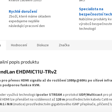
kvalitní zabalení zboží
akci
Specialista na
Rychlé doručení
bezpečnostní tech
Zboží, které máme skladem
Nabízíme produkty kva
expedujeme nejdéle
výrobců bezpečnostn
následující pracovní den
technologií
s
Hodnocení
Diskuze
Značka
ailní popis produktu
endLan EHDMIC11U-TRv2
 pro přenos HDMI signálu až do rozlišení 1080p@60Hz po síťové infras
 s podporou funkce KVM.
nder využívá technologii
ipcolor STREAM
a protokol
UDP/Multicast
pro př
ál HDMI lze přenášet na vzdálenost až
120 m
prostřednictvím kabelu Cat6 n
N:1 i N:N
(matice) prostřednictvím gigabitového IGMP přepínače, přičemž lz