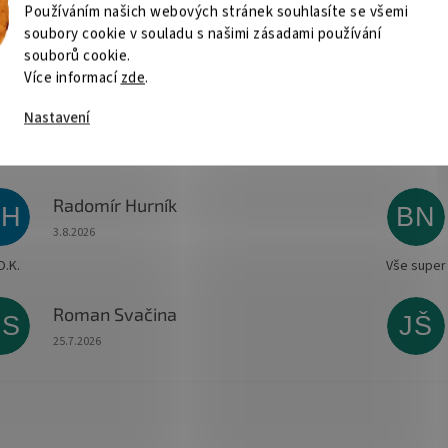
Používáním našich webových stránek souhlasíte se všemi
ovní teplota:
–20 až +60 °C
soubory cookie v souladu s našimi zásadami používání
ost:
0–90 % RH (bez kondenzace)
:
hliník (horní díl), ocel (spodní díl), barva černá
souborů cookie.
Více informací
zde
.
Nastavení
Radomír Hurník
RH
BN
Hodnocení obchodu je 5 z 5 hvězdiček.
3.8.2026
O.K.
Vše super
Roman Svačina
RS
JŠ
Hodnocení obchodu je 5 z 5 hvězdiček.
25.7.2026