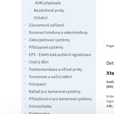
KVM přepínače
Bezdrátové prvky
Ostatní
Záznamová zařízení
Domovní telefony a videotelefony
Zabezpečovací systémy
Popi
Přístupové systémy
EPS - Elektrická požární signalizace
Chytrý dům
Det
Telekomunikace a síťové prvky
Xt
Termovize a noční vidění
Sada
Fotopasti
(RX)
Nářadí pro kamerové systémy
Exte
Příslušenství pro kamerové systémy
Sign
Fotovoltaika
1:N, 
Elektronika