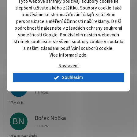
Tyto webové stránky používají soubory cookie ke
zlepšení uživatelského zážitku. Soubory cookie také
ZÁKLADNÍ SPECIFIKACE
používáme ke shromažďování údajů za účelem
Konektor 1:
RJ-10 (M)
personalizace a měření účinnosti naší reklamy. Další
Konektor 2:
RJ-10 (M)
podrobnosti naleznete v
zásadách ochrany soukromí
Délka:
2 m
společnosti Google
. Používáním našich webových
Barva:
černá
stránek souhlasíte se všemi soubory cookie v souladu
s našimi zásadami používání souborů cookie.
Více informací
zde
.
Nastavení
Souhlasím
Radomír Hurník
RH
Hodnocení obchodu je 5 z 5 hvězdiček.
3.8.2026
Vše O.K.
Bořek Nožka
BN
Hodnocení obchodu je 5 z 5 hvězdiček.
1.8.2026
Vše super 👍👍