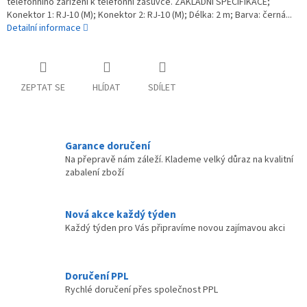
telefonního zařízení k telefonní zásuvce. ZÁKLADNÍ SPECIFIKACE;
Konektor 1: RJ-10 (M); Konektor 2: RJ-10 (M); Délka: 2 m; Barva: černá...
Detailní informace
ZEPTAT SE
HLÍDAT
SDÍLET
Garance doručení
Na přepravě nám záleží. Klademe velký důraz na kvalitní
zabalení zboží
Nová akce každý týden
Každý týden pro Vás připravíme novou zajímavou akci
Doručení PPL
Rychlé doručení přes společnost PPL