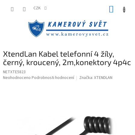
Přejít
NÁKUP
na
CZK
obsah
KOŠÍK
XtendLan Kabel telefonní 4 žíly,
černý, kroucený, 2m,konektory 4p4c
NETXTE5823
Průměrné
Neohodnoceno
Podrobnosti hodnocení
Značka:
XTENDLAN
hodnocení
produktu
je
0,0
z
5
hvězdiček.