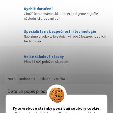
Rychlé doručení
Zboží, které máme skladem expedujeme nejdéle
následující pracovní den
Specialista na bezpečnostní technologie
Nabízíme produkty kvalitních výrobců bezpečnostních
technologií
Velké skladové zásoby
Přes 35 000 položek skladem
Popis
Hodnocení
Diskuze
Značka
Detailní popis produktu
XtendLan RJ-10 na RJ-10 2 m
Tento kabel je vhodný k připojení telefonního zařízení k telefonní
Tyto webové stránky používají soubory cookie.
zásuvce.