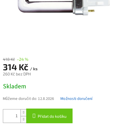
418 Kč
–24 %
314 Kč
/ ks
260 Kč bez DPH
Měrná
Skladem
cena:
Můžeme doručit do:
12.8.2026
Možnosti doručení
Přidat do košíku