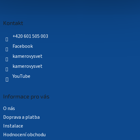
Z
á
p
a
Kontakt
t
í
+420 601 505 003
Facebook
kamerovysvet
kamerovysvet
YouTube
Informace pro vás
O nás
Doprava a platba
Instalace
Hodnocení obchodu