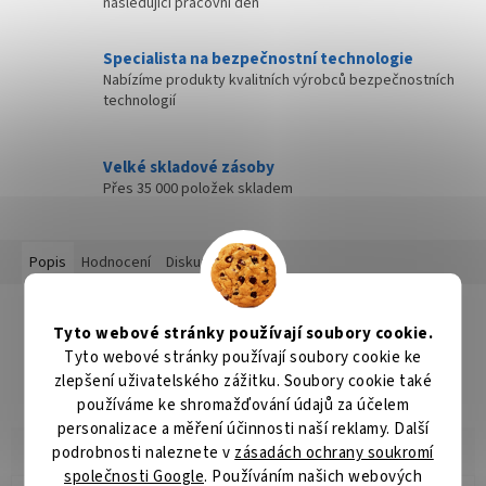
následující pracovní den
Specialista na bezpečnostní technologie
Nabízíme produkty kvalitních výrobců bezpečnostních
technologií
Velké skladové zásoby
Přes 35 000 položek skladem
Popis
Hodnocení
Diskuze
Detailní popis produktu
Tyto webové stránky používají soubory cookie.
Popis produktu není dostupný
Tyto webové stránky používají soubory cookie ke
zlepšení uživatelského zážitku. Soubory cookie také
používáme ke shromažďování údajů za účelem
personalizace a měření účinnosti naší reklamy. Další
podrobnosti naleznete v
zásadách ochrany soukromí
společnosti Google
. Používáním našich webových