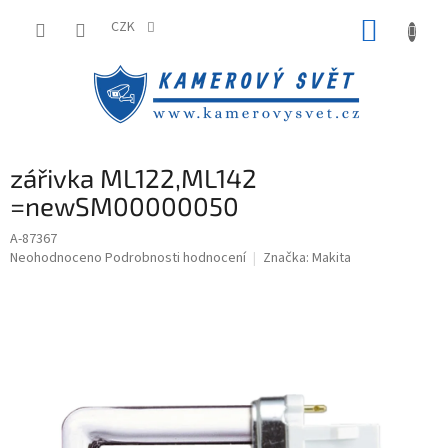
Přejít
NÁKUP
na
CZK
obsah
KOŠÍK
zářivka ML122,ML142
=newSM00000050
A-87367
Průměrné
Neohodnoceno
Podrobnosti hodnocení
Značka:
Makita
hodnocení
produktu
je
0,0
z
5
hvězdiček.