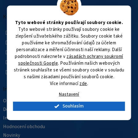
á
á
d
p
a
a
Kontakt
c
Tyto webové stránky používají soubory cookie.
t
í
Tyto webové stránky používají soubory cookie ke
í
+420 601 505 003
p
r
zlepšení uživatelského zážitku. Soubory cookie také
Facebook
v
používáme ke shromažďování údajů za účelem
k
kamerovysvet
personalizace a měření účinnosti naší reklamy. Další
y
podrobnosti naleznete v
zásadách ochrany soukromí
kamerovysvet
v
společnosti Google
. Používáním našich webových
ý
YouTube
stránek souhlasíte se všemi soubory cookie v souladu
p
s našimi zásadami používání souborů cookie.
i
s
Více informací
zde
.
Informace pro vás
u
Nastavení
O nás
Souhlasím
Doprava a platba
Instalace
Hodnocení obchodu
Novinky