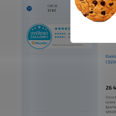
CAB 28
27 Kč
Elekt
C920
Term 
26 
Cisco 
Licenc
8porto
SPECIF