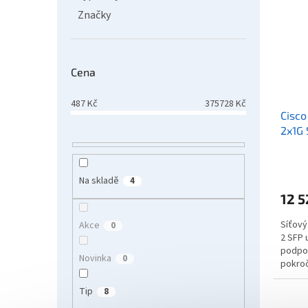
Značky
Cena
487
Kč
375728
Kč
Cisco
2x1G 
Na skladě
4
12 5
Síťový
Akce
0
2 SFP 
podpor
Novinka
0
pokroč
pro...
Tip
8