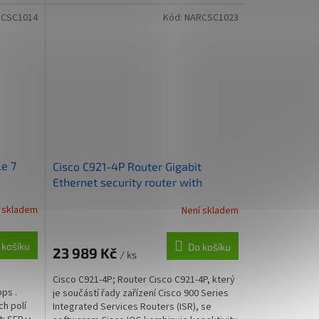
správa přes...
CSC1014
Kód:
NARCSC1023
e 7
Cisco C921-4P Router Gigabit
Ethernet security router with
internal power supply
 skladem
Není skladem
 košíku
Do košíku
23 989 Kč
/ ks
Cisco C921-4P; Router Cisco C921-4P, který
bps .
je součástí řady zařízení Cisco 900 Series
ch polí
Integrated Services Routers (ISR), se