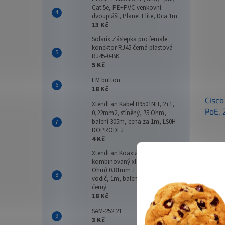
Cat 5e, PE+PVC venkovní
dvouplášť, Planet Elite, Dca 1m
13 Kč
Solarix Záslepka pro female
konektor RJ45 černá plastová
RJ45-0-BK
5 Kč
EM button
18 Kč
Cisco
XtendLan Kabel B9501NH, 2+1,
PoE, 
0,22mm2, stíněný, 75 Ohm,
balení 305m, cena za 1m, LS0H -
DOPRODEJ
4 Kč
XtendLan Koaxiální kabel
23 
kombinovaný xl-RG 59B (75
Ohm) 0.81mm + 2x 1mm2
vodič, 1m, balení 200m, PE
Síťový
černý
2G s 1
18 Kč
Spravo
Ethern
SAM-252.21
bezpeč
3 Kč