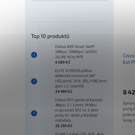
Top 10 produktů
Dahua NVR Smart 16xIP/
16Mpix/ 256Mbps/ 2xHDD/
Cisco
1xLAN/ AI by NVR
Ext P
6 089 Kč
ELITE SCREENS plátno
elektrické motorové 166"
(421,6cm)/ 16:9/ 205,7×365,8cm/
gain 1.1/ case bílý
8 4
24 490 Kč
Dahua SPZ vjezdová kamera
Spravo
4Mpix/ 2.7-12mm/ IR30m/
porty 
rozpoznání SPZ na 3-10m/
pokroč
porty IO/ white a blacklist/
firmy.
metadata
25 255 Kč
IEEE 80
PLANET kabel UTP, drát, 4pár,