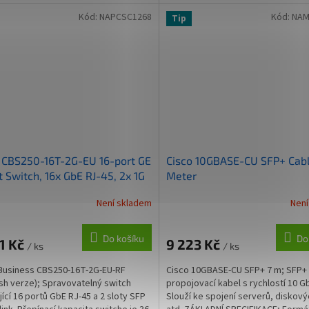
X; Délka...
SD-Access,...
Kód:
NAPCSC1268
Kód:
NAM
Tip
 CBS250-16T-2G-EU 16-port GE
Cisco 10GBASE-CU SFP+ Cabl
 Switch, 16x GbE RJ-45, 2x 1G
Meter
fanless, REFRESH
Není skladem
Není
Do košíku
Do
1 Kč
9 223 Kč
/ ks
/ ks
Business CBS250-16T-2G-EU-RF
Cisco 10GBASE-CU SFP+ 7 m; SFP+
sh verze); Spravovatelný switch
propojovací kabel s rychlostí 10 G
jící 16 portů GbE RJ-45 a 2 sloty SFP
Slouží ke spojení serverů, diskový