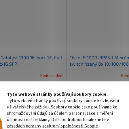
 Catalyst 1300 16-port GE, Full
Cisco IE-1000-8P2S-LM prů
2x1G SFP
switch řízený 8x 10/100/10
(PoE+) + 2 x 1000Base-X SF
Není skladem
Není
(uplink)
Do košíku
Do
804 Kč
59 299 Kč
/ ks
/ ks
Tyto webové stránky používají soubory cookie.
Tyto webové stránky používají soubory cookie ke zlepšení
 přepínač Cisco Catalyst 1300-16FP-
Průmyslový Ethernet switch s 10 p
uživatelského zážitku. Soubory cookie také používáme ke
6 porty PoE+ a výkonem 240W.
PoE+ podporou. 8× Fast Ethernet 
shromažďování údajů za účelem personalizace a měření
vaný Layer 3 switch s Gigabit
portů (180W), 2× Gigabit SFP uplink
účinnosti naší reklamy. Další podrobnosti naleznete v
et porty, 2 SFP sloty, pokročilými
kompaktní robustní konstrukce pr
nostními funkcemi...
náročná prostředí, DIN rail...
zásadách ochrany soukromí společnosti Google
.