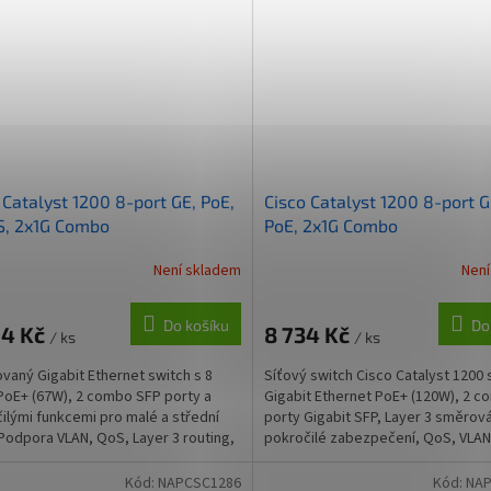
 Catalyst 1200 8-port GE, PoE,
Cisco Catalyst 1200 8-port G
S, 2x1G Combo
PoE, 2x1G Combo
Není skladem
Není
Do košíku
Do
24 Kč
8 734 Kč
/ ks
/ ks
vaný Gigabit Ethernet switch s 8
Síťový switch Cisco Catalyst 1200 
PoE+ (67W), 2 combo SFP porty a
Gigabit Ethernet PoE+ (120W), 2 
ilými funkcemi pro malé a střední
porty Gigabit SFP, Layer 3 směrová
 Podpora VLAN, QoS, Layer 3 routing,
pokročilé zabezpečení, QoS, VLAN
2.1X...
provedení pro...
Kód:
NAPCSC1286
Kód:
NAP