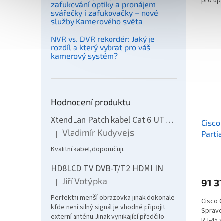
pro up
zafukování optiky a pronájem
Gbps a
svářečky i zafukovačky – nové
služby Kamerového světa
NVR vs. DVR rekordér: Jaký je
rozdíl a který vybrat pro váš
kamerový systém?
Hodnocení produktu
XtendLan Patch kabel Cat 6 UTP 10m - šedý
Cisco
Vladimír Kudyvejs
|
Parti
Hodnocení produktu je 5 z 5 hvězdiček.
Essen
Kvalitní kabel,doporučuji.
HD8LCD TV DVB-T/T2 HDMI IN
Jiří Votýpka
91 3
|
Hodnocení produktu je 5 z 5 hvězdiček.
Perfektni menší obrazovka jinak dokonale
Cisco 
kfde není silný signál je vhodné připojit
Spravo
externí anténu.Jinak vynikající předčilo
RJ-45 