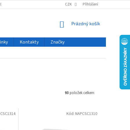
ODU
NOVINKY
VELKOOBCHOD
CZK
ČASTO KLADENÉ DOTAZY
Přihlášení
NÁKUPNÍ
Prázdný košík
KOŠÍK
inky
Kontakty
Značky
93
položek celkem
CSC1314
Kód:
NAPCSC1310