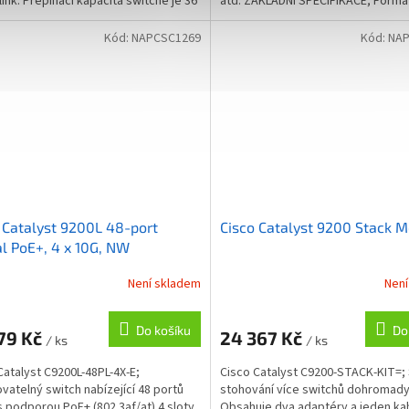
link. Přepínací kapacita switche je 36
atd. ZÁKLADNÍ SPECIFIKACE; Formá
 rychlost...
Rychlost: 10 Gbps;...
Kód:
NAPCSC1269
Kód:
NAP
 Catalyst 9200L 48-port
Cisco Catalyst 9200 Stack 
al PoE+, 4 x 10G, NW
tials
Není skladem
Není
Do košíku
Do
79 Kč
24 367 Kč
/ ks
/ ks
Catalyst C9200L-48PL-4X-E;
Cisco Catalyst C9200-STACK-KIT=;
vatelný switch nabízející 48 portů
stohování více switchů dohromady
s podporou PoE+ (802.3af/at) 4 sloty
Obsahuje dva adaptéry a jeden ka