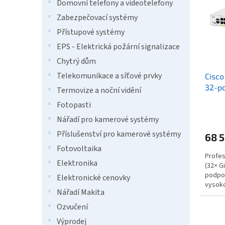
i
r
n
Domovní telefony a videotelefony
s
o
e
Zabezpečovací systémy
p
d
l
Přístupové systémy
r
u
o
k
EPS - Elektrická požární signalizace
d
t
Chytrý dům
u
ů
Telekomunikace a síťové prvky
Cisco
k
32-po
t
Termovize a noční vidění
ů
Fotopasti
Nářadí pro kamerové systémy
Příslušenství pro kamerové systémy
68 
Fotovoltaika
Profes
Elektronika
(32× G
podpor
Elektronické cenovky
vysoko
Nářadí Makita
náročn
Ozvučení
Výprodej