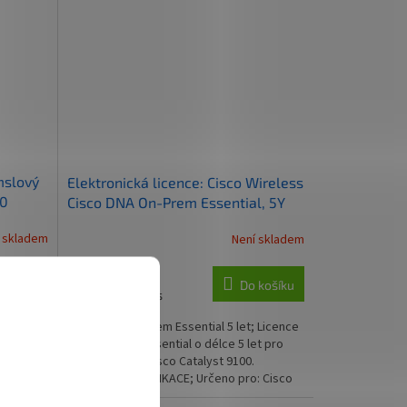
mslový
Elektronická licence: Cisco Wireless
00
Cisco DNA On-Prem Essential, 5Y
P
Term Lic
 skladem
Není skladem
 košíku
Do košíku
9 801 Kč
/ ks
orty a
Cisco DNA On-Prem Essential 5 let; Licence
PoE+
DNA On-Prem Essential o délce 5 let pro
y,
access pointy Cisco Catalyst 9100.
o
ZÁKLADNÍ SPECIFIKACE; Určeno pro: Cisco
Catalyst 9100;...