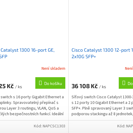
 Catalyst 1300 16-port GE,
Cisco Catalyst 1300 12-port 
SFP
2x10G SFP+
Není skladem
Není
Do košíku
Do
25 Kč
36 108 Kč
/ ks
/ ks
 switch s 16 porty Gigabit Ethernet a
Síťový switch Cisco Catalyst 1300
uplinky. Spravovatelný přepínač s
s 12 porty 10 Gigabit Ethernet a 2 
ou Layer 3 routingu, VLAN, QoS a
SFP+. Plně spravovaný Layer 3 swi
ilých bezpečnostních funkcí. Ideální
podporou stackingu až 8 jednotek
pokročilými...
Kód:
NAPCSC1303
Kód:
NAP