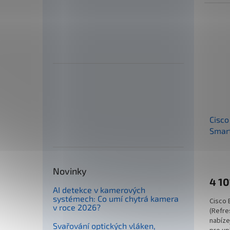
C9200C
Cisco
Smart
SFP, 
Novinky
4 10
AI detekce v kamerových
systémech: Co umí chytrá kamera
Cisco 
v roce 2026?
(Refre
nabíze
Svařování optických vláken,