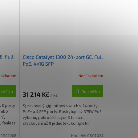
E, Full
Cisco Catalyst 1300 24-port GE, Full
PoE, 4x1G SFP
 skladem
Není skladem
 košíku
Do košíku
31 214 Kč
/ ks
s 8 porty
Spravovaný gigabitový switch s 24 porty
combo
PoE+ a 4 SFP porty. Poskytuje až 375W PoE
ní,
výkonu, pokročilé Layer 3 funkce,
, fanless
stackování až 8 jednotek, kompletní
zabezpečení s 802.1X a...
CSC1285
Kód:
NALCSC1024