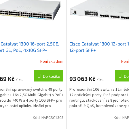
 Catalyst 1300 16-port 2,5GE,
Cisco Catalyst 1300 12-port 
rt GE, PoE, 4x10G SFP+
12-port SFP+
Není skladem
Není
Do košíku
Do
569 Kč
93 063 Kč
/ ks
/ ks
ionální spravovaný switch s 48 porty
Profesionální 10G switch s 12 měd
igabit + 16× 2,5G Multi-Gigabit) s PoE+
12 optickými porty. Plná podpora 
ou do 740 W a 4 porty 10G SFP+ pro
routingu, stackování až 8 jednotek
rychlostní uplinky. Ideální pro
pokročilé QoS, komplexní zabezpe
é...
fanless design pro...
Kód:
NAPCSC1308
Kód:
NAP