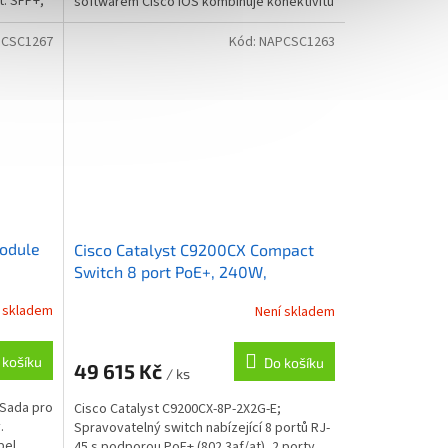
t: SFP+;
softwarem Cisco IOS kombinuje konektivitu
WAN a...
CSC1267
Kód:
NAPCSC1263
Module
Cisco Catalyst C9200CX Compact
Switch 8 port PoE+, 240W,
Essentials
 skladem
Není skladem
 košíku
Do košíku
49 615 Kč
/ ks
 Sada pro
Cisco Catalyst C9200CX-8P-2X2G-E;
.
Spravovatelný switch nabízející 8 portů RJ-
bel.
45 s podporou PoE+ (802.3af/at), 2 porty