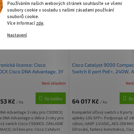
Kód:
NALCSC1023
Kód:
NAP
Používáním našich webových stránek souhlasíte se všemi
soubory cookie v souladu s našimi zásadami používání
souborů cookie.
Více informací
zde
.
Nastavení
ronická licence: Cisco
Cisco Catalyst 9000 Compac
0CX Cisco DNA Advantage, 3Y
Switch 8 port PoE+, 240W, 
License, 8P
Není skladem
Není
Do košíku
Do
453 Kč
64 017 Kč
/ ks
/ ks
DNA Advantage 3 roky pro C9200CX;
Kompaktní síťový switch s 8 porty
e DNA Advantage o délce 3 roky pro
uplinky 10G SFP+. Podporuje až 2
vý switch Cisco C9200CX. ZÁKLADNÍ
výkon, UADP 2.0 ASIC, AES-256 MA
IKACE; Určeno pro: Cisco Catalyst
šifrování, fanless konstrukce, Cisc