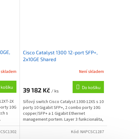
10GE,
Cisco Catalyst 1300 12-port SFP+,
2x10GE Shared
 skladem
Není skladem
 košíku
Do košíku
39 182 Kč
/ ks
-12XT-2X
Síťový switch Cisco Catalyst 1300-12XS s 10
porty 10G
porty 10 Gigabit SFP+, 2 combo porty 10G
tch s
copper/SFP+ a 1 Gigabit Ethernet
,
management portem. Layer 3 funkcionalita,
front panel...
CSC1302
Kód:
NAPCSC1287