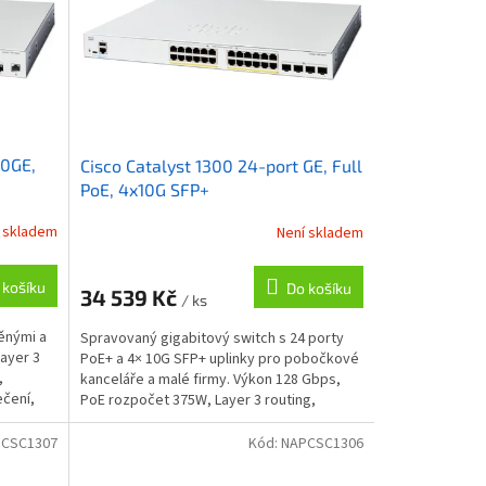
10GE,
Cisco Catalyst 1300 24-port GE, Full
PoE, 4x10G SFP+
 skladem
Není skladem
 košíku
Do košíku
34 539 Kč
/ ks
ěnými a
Spravovaný gigabitový switch s 24 porty
Layer 3
PoE+ a 4× 10G SFP+ uplinky pro pobočkové
,
kanceláře a malé firmy. Výkon 128 Gbps,
čení,
PoE rozpočet 375W, Layer 3 routing,
stacking až 8...
CSC1307
Kód:
NAPCSC1306