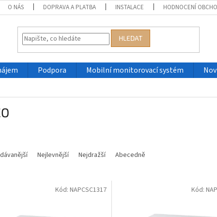
O NÁS
DOPRAVA A PLATBA
INSTALACE
HODNOCENÍ OBCH
HLEDAT
nájem
Podpora
Mobilní monitorovací systém
Nov
CO
dávanější
Nejlevnější
Nejdražší
Abecedně
Kód:
NAPCSC1317
Kód:
NAP