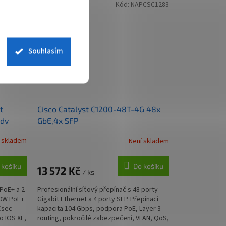
CSC1284
Kód:
NAPCSC1283
Souhlasím
t
Cisco Catalyst C1200-48T-4G 48x
Adv
GbE,4x SFP
 skladem
Není skladem
 košíku
Do košíku
13 572 Kč
/ ks
 PoE+ a 2
Profesionální síťový přepínač s 48 porty
40W PoE+
Gigabit Ethernet a 4 porty SFP. Přepínací
Csec
kapacita 104 Gbps, podpora PoE, Layer 3
o IOS XE,
routing, pokročilé zabezpečení, VLAN, QoS,