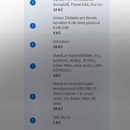
dvouplášť, Planet Elite, Dca 1m
13 Kč
Solarix Záslepka pro female
konektor RJ45 černá plastová
RJ45-0-BK
5 Kč
EM button
18 Kč
XtendLan Kabel B9501NH, 2+1,
0,22mm2, stíněný, 75 Ohm,
balení 305m, cena za 1m, LS0H -
DOPRODEJ
4 Kč
XtendLan Koaxiální kabel
kombinovaný xl-RG 59B (75
Ohm) 0.81mm + 2x 1mm2
vodič, 1m, balení 200m, PE
černý
18 Kč
SAM-252.21
3 Kč