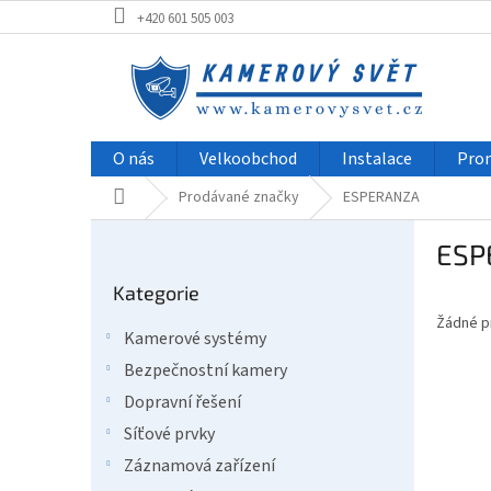
Přejít
+420 601 505 003
na
obsah
O nás
Velkoobchod
Instalace
Pro
Domů
Prodávané značky
ESPERANZA
P
ESP
o
Přeskočit
s
Kategorie
kategorie
t
Žádné p
r
Kamerové systémy
a
Bezpečnostní kamery
n
n
Dopravní řešení
í
Síťové prvky
p
Záznamová zařízení
a