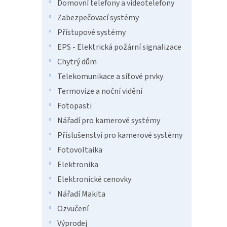
n
Domovní telefony a videotelefony
e
Zabezpečovací systémy
l
Přístupové systémy
EPS - Elektrická požární signalizace
Chytrý dům
Telekomunikace a síťové prvky
Termovize a noční vidění
Fotopasti
Nářadí pro kamerové systémy
Příslušenství pro kamerové systémy
Fotovoltaika
Elektronika
Elektronické cenovky
Nářadí Makita
Ozvučení
Výprodej