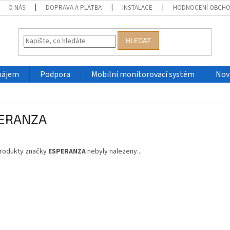
O NÁS
DOPRAVA A PLATBA
INSTALACE
HODNOCENÍ OBCH
HLEDAT
nájem
Podpora
Mobilní monitorovací systém
Nov
ERANZA
rodukty značky
ESPERANZA
nebyly nalezeny...