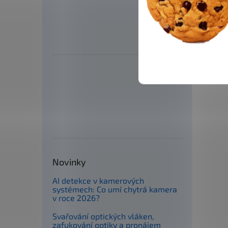
Novinky
AI detekce v kamerových
systémech: Co umí chytrá kamera
v roce 2026?
Svařování optických vláken,
zafukování optiky a pronájem