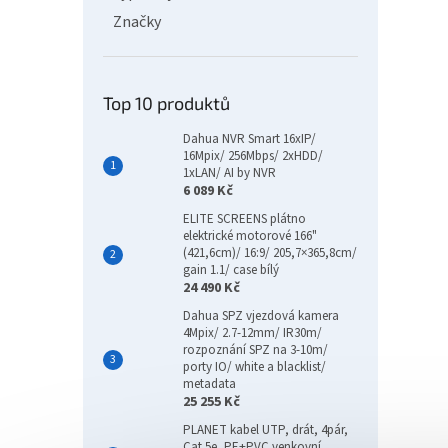
Značky
Top 10 produktů
Dahua NVR Smart 16xIP/
16Mpix/ 256Mbps/ 2xHDD/
1xLAN/ AI by NVR
6 089 Kč
ELITE SCREENS plátno
elektrické motorové 166"
(421,6cm)/ 16:9/ 205,7×365,8cm/
gain 1.1/ case bílý
24 490 Kč
Dahua SPZ vjezdová kamera
4Mpix/ 2.7-12mm/ IR30m/
rozpoznání SPZ na 3-10m/
porty IO/ white a blacklist/
metadata
25 255 Kč
PLANET kabel UTP, drát, 4pár,
Cat 5e, PE+PVC venkovní