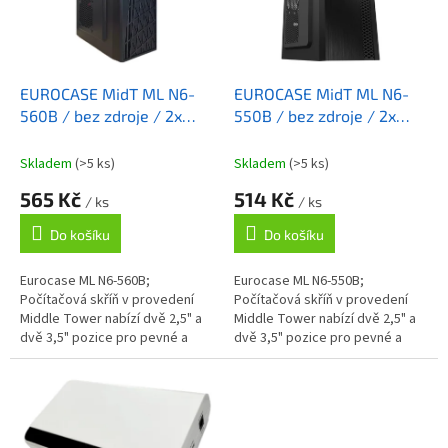
s
o
p
d
r
u
o
k
d
t
EUROCASE MidT ML N6-
EUROCASE MidT ML N6-
u
ů
560B / bez zdroje / 2x
550B / bez zdroje / 2x
k
USB 3.0 / černá
USB 3.0 / černá
t
Skladem
(>5 ks)
Skladem
(>5 ks)
ů
565 Kč
514 Kč
/ ks
/ ks
Do košíku
Do košíku
Eurocase ML N6-560B;
Eurocase ML N6-550B;
Počítačová skříň v provedení
Počítačová skříň v provedení
Middle Tower nabízí dvě 2,5" a
Middle Tower nabízí dvě 2,5" a
dvě 3,5" pozice pro pevné a
dvě 3,5" pozice pro pevné a
SSD disky. Na předním panelu
SSD disky. Na předním panelu
jsou umístěny dva USB 3.0
jsou umístěny dva USB 3.0
porty,...
porty,...