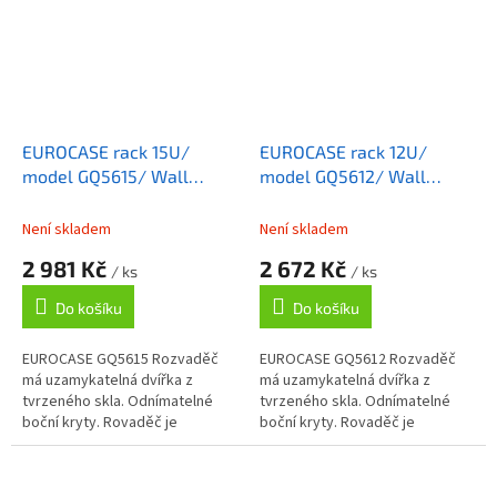
EUROCASE rack 15U/
EUROCASE rack 12U/
model GQ5615/ Wall
model GQ5612/ Wall
Mounted Cabinet
Mounted Cabinet
Není skladem
Není skladem
2 981 Kč
2 672 Kč
/ ks
/ ks
Do košíku
Do košíku
EUROCASE GQ5615 Rozvaděč
EUROCASE GQ5612 Rozvaděč
má uzamykatelná dvířka z
má uzamykatelná dvířka z
tvrzeného skla. Odnímatelné
tvrzeného skla. Odnímatelné
boční kryty. Rovaděč je
boční kryty. Rovaděč je
standardně vybaven nožičkami
standardně vybaven nožičkami
a je tedy možo jej při omezené
a je tedy možo jej při omezené
zatěži použít i...
zatěži použít i...