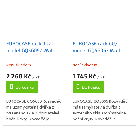
EUROCASE rack 9U/
EUROCASE rack 6U/
model GQ5609/ Wall
model GQ5606/ Wall
Mounted Cabinet
Mounted Cabinet
Není skladem
Není skladem
2 260 Kč
1 745 Kč
/ ks
/ ks
Do košíku
Do košíku
EUROCASE GQ5609 Rozvaděč
EUROCASE GQ5606 Rozvaděč
má uzamykatelná dvířka z
má uzamykatelná dvířka z
tvrzeného skla. Odnímatelné
tvrzeného skla. Odnímatelné
boční kryty. Rovaděč je
boční kryty. Rovaděč je
standardně vybaven nožičkami
standardně vybaven nožičkami
a je tedy možo jej při omezené
a je tedy možo jej při omezené
zatěži použít i...
zatěži použít i...