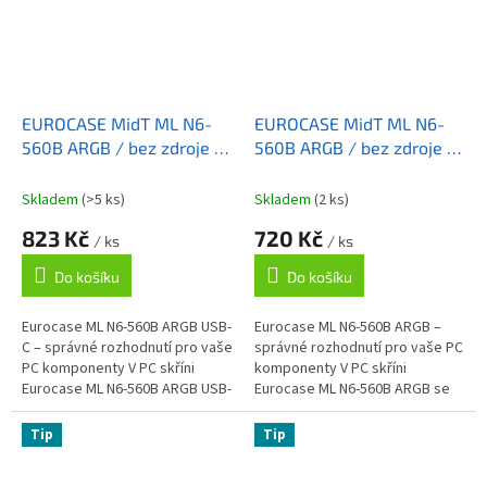
EUROCASE MidT ML N6-
EUROCASE MidT ML N6-
560B ARGB / bez zdroje /
560B ARGB / bez zdroje /
2x USB 3.0 / USB-C /
2x USB 3.0 / černá
černá
Skladem
(>5 ks)
Skladem
(2 ks)
823 Kč
720 Kč
/ ks
/ ks
Do košíku
Do košíku
Eurocase ML N6-560B ARGB USB-
Eurocase ML N6-560B ARGB –
C – správné rozhodnutí pro vaše
správné rozhodnutí pro vaše PC
PC komponenty V PC skříni
komponenty V PC skříni
Eurocase ML N6-560B ARGB USB-
Eurocase ML N6-560B ARGB se
C se jednoduše zabydlí všechny
jednoduše zabydlí všechny
komponenty vašeho
komponenty vašeho
Tip
Tip
vznikajícího...
vznikajícího počítače....