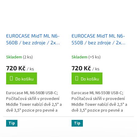
EUROCASE MidT ML N6-
EUROCASE MidT ML N6-
560B / bez zdroje / 2x
550B / bez zdroje / 2x
USB 3.0 / USB-C / černá
USB 3.0 / USB-C / černá
Skladem
(2 ks)
Skladem
(>5 ks)
720 Kč
720 Kč
/ ks
/ ks
Do košíku
Do košíku
Eurocase ML N6-560B USB-C;
Eurocase ML N6-550B USB-C;
Počítačová skříň v provedení
Počítačová skříň v provedení
Middle Tower nabízí dvě 2,5" a
Middle Tower nabízí dvě 2,5" a
dvě 3,5" pozice pro pevné a
dvě 3,5" pozice pro pevné a
SSD disky. Na předním panelu
SSD disky. Na předním panelu
jsou umístěny dva USB 3.0
jsou umístěny dva USB 3.0
Tip
Tip
porty,...
porty,...