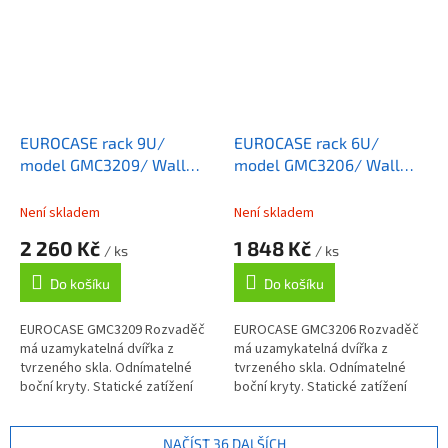
EUROCASE rack 9U/
EUROCASE rack 6U/
model GMC3209/ Wall
model GMC3206/ Wall
Mounted Cabinet
Mounted Cabinet
Není skladem
Není skladem
2 260 Kč
1 848 Kč
/ ks
/ ks
Do košíku
Do košíku
EUROCASE GMC3209 Rozvaděč
EUROCASE GMC3206 Rozvaděč
má uzamykatelná dvířka z
má uzamykatelná dvířka z
tvrzeného skla. Odnímatelné
tvrzeného skla. Odnímatelné
boční kryty. Statické zatížení
boční kryty. Statické zatížení
60kg. Pozn.: police není
60kg. Pozn.: police není
standardní součástí rozvaděče.
standardní součástí rozvaděče.
ZÁKLADNÍ...
ZÁKLADNÍ...
NAČÍST 36 DALŠÍCH