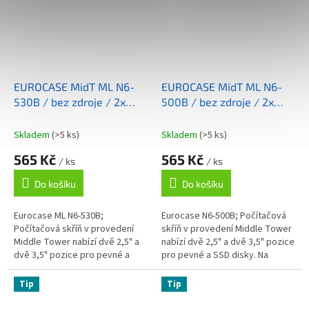
EUROCASE MidT ML N6-
EUROCASE MidT ML N6-
530B / bez zdroje / 2x
500B / bez zdroje / 2x
USB 3.0 / černá
USB 3.0 / černá
Skladem
(>5 ks)
Skladem
(>5 ks)
565 Kč
565 Kč
/ ks
/ ks
Do košíku
Do košíku
Eurocase ML N6-530B;
Eurocase N6-500B; Počítačová
Počítačová skříň v provedení
skříň v provedení Middle Tower
Middle Tower nabízí dvě 2,5" a
nabízí dvě 2,5" a dvě 3,5" pozice
dvě 3,5" pozice pro pevné a
pro pevné a SSD disky. Na
SSD disky. Na předním panelu
předním panelu jsou umístěny
jsou umístěny dva USB 3.0
dva USB 3.0 porty,...
Tip
Tip
porty,...