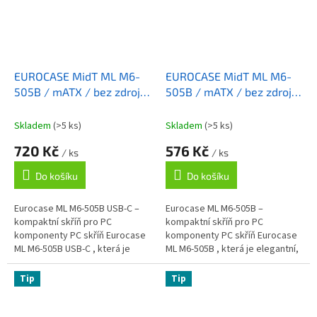
EUROCASE MidT ML M6-
EUROCASE MidT ML M6-
505B / mATX / bez zdroje
505B / mATX / bez zdroje
/ 2x USB 3.0 / USB-C /
/ 2x USB 3.0 / černá
černá
Skladem
(>5 ks)
Skladem
(>5 ks)
720 Kč
576 Kč
/ ks
/ ks
Do košíku
Do košíku
Eurocase ML M6-505B USB-C –
Eurocase ML M6-505B –
kompaktní skříň pro PC
kompaktní skříň pro PC
komponenty PC skříň Eurocase
komponenty PC skříň Eurocase
ML M6-505B USB-C , která je
ML M6-505B , která je elegantní,
elegantní, praktická,
praktická, prostorově úsporná a
prostorově úsporná a poskytne
poskytne ideální zázemí pro
Tip
Tip
ideální zázemí...
stavbu...