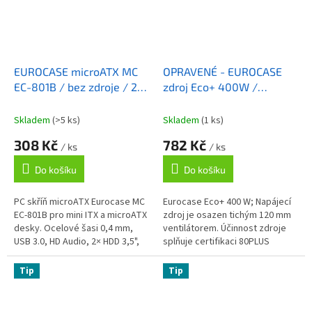
EUROCASE microATX MC
OPRAVENÉ - EUROCASE
EC-801B / bez zdroje / 2x
zdroj Eco+ 400W /
USB 3.0 / audio / černá
80+BRONZE / 12cm fan /
PFC ATX 20/24pin / 5x
Skladem
(>5 ks)
Skladem
(1 ks)
SATA
308 Kč
782 Kč
/ ks
/ ks
Do košíku
Do košíku
PC skříň microATX Eurocase MC
Eurocase Eco+ 400 W; Napájecí
EC-801B pro mini ITX a microATX
zdroj je osazen tichým 120 mm
desky. Ocelové šasi 0,4 mm,
ventilátorem. Účinnost zdroje
USB 3.0, HD Audio, 2× HDD 3,5",
splňuje certifikaci 80PLUS
3× SSD 2,5", max. CPU chladič
Bronze. ZÁKLADNÍ SPECIFIKACE;
145 mm, max. GPU 220 mm.
Výkon: 400 W; Velikost...
Tip
Tip