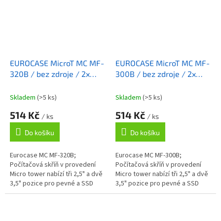
EUROCASE MicroT MC MF-
EUROCASE MicroT MC MF-
320B / bez zdroje / 2x
300B / bez zdroje / 2x
USB 3.0 / černá
USB 3.0 / černá
Skladem
(>5 ks)
Skladem
(>5 ks)
514 Kč
514 Kč
/ ks
/ ks
Do košíku
Do košíku
Eurocase MC MF-320B;
Eurocase MC MF-300B;
Počítačová skříň v provedení
Počítačová skříň v provedení
Micro tower nabízí tři 2,5" a dvě
Micro tower nabízí tři 2,5" a dvě
3,5" pozice pro pevné a SSD
3,5" pozice pro pevné a SSD
disky. Na předním panelu jsou
disky. Na předním panelu jsou
umístěny dva USB 3.0 porty,...
umístěny dva USB 3.0 porty,...