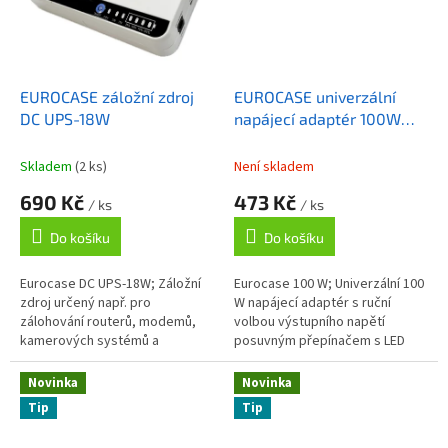
EUROCASE záložní zdroj
EUROCASE univerzální
DC UPS-18W
napájecí adaptér 100W
(12-24V) 9 koncovek/ i do
auta
Skladem
(2 ks)
Není skladem
690 Kč
473 Kč
/ ks
/ ks
Do košíku
Do košíku
Eurocase DC UPS-18W; Záložní
Eurocase 100 W; Univerzální 100
zdroj určený např. pro
W napájecí adaptér s ruční
zálohování routerů, modemů,
volbou výstupního napětí
kamerových systémů a
posuvným přepínačem s LED
podobných zařízení napájených
indikací. ZÁKLADNÍ SPECIFIKACE;
DC 12 V nebo DC 15 V .
Vstup: 110-240 V AC / DC12 V;
Novinka
Novinka
Samozřejmostí je LED...
AC...
Tip
Tip