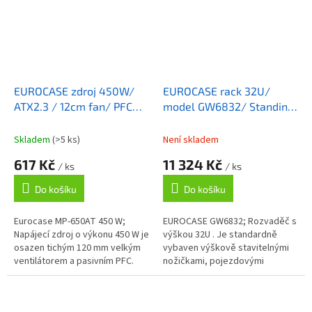
EUROCASE zdroj 450W/
EUROCASE rack 32U/
ATX2.3 / 12cm fan/ PFC
model GW6832/ Standing
ATX 20/24pin/ 4x SATA /
Server Cabinet
80+
Skladem
(>5 ks)
Není skladem
617 Kč
11 324 Kč
/ ks
/ ks
Do košíku
Do košíku
Eurocase MP-650AT 450 W;
EUROCASE GW6832; Rozvaděč s
Napájecí zdroj o výkonu 450 W je
výškou 32U . Je standardně
osazen tichým 120 mm velkým
vybaven výškově stavitelnými
ventilátorem a pasivním PFC.
nožičkami, pojezdovými
Otáčky ventilátoru jsou řízeny
kolečky, dvěma výškově
termoregulací. Účinnost zdroje...
přestavitelnými policemi,
ventilační jednotkou...