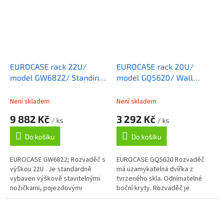
EUROCASE rack 22U/
EUROCASE rack 20U/
model GW6822/ Standing
model GQ5620/ Wall
Server Cabinet
Mounted Cabinet
Není skladem
Není skladem
9 882 Kč
3 292 Kč
/ ks
/ ks
Do košíku
Do košíku
EUROCASE GW6822; Rozvaděč s
EUROCASE GQ5620 Rozvaděč
výškou 22U . Je standardně
má uzamykatelná dvířka z
vybaven výškově stavitelnými
tvrzeného skla. Odnímatelné
nožičkami, pojezdovými
boční kryty. Rozvaděč je
kolečky, výškově
standardně vybaven nožičkami
přestavitelnou policí, ventilační
a je tedy možno jej při omezené
jednotkou se čtyřmi...
zátěži použít...