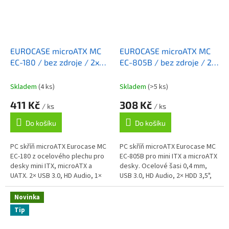
EUROCASE microATX MC
EUROCASE microATX MC
EC-180 / bez zdroje / 2x
EC-805B / bez zdroje / 2x
USB 3.0 / audio / černá
USB 3.0 / audio / černá
Skladem
(4 ks)
Skladem
(>5 ks)
411 Kč
308 Kč
/ ks
/ ks
Do košíku
Do košíku
PC skříň microATX Eurocase MC
PC skříň microATX Eurocase MC
EC-180 z ocelového plechu pro
EC-805B pro mini ITX a microATX
desky mini ITX, microATX a
desky. Ocelové šasi 0,4 mm,
UATX. 2× USB 3.0, HD Audio, 1×
USB 3.0, HD Audio, 2× HDD 3,5",
3,5" HDD, 2× 2,5" SSD, 7
3× SSD 2,5", max. GPU 220 mm,
rozšiřujících slotů, max. GPU
max. výška chladiče 145 mm.
Novinka
310...
Tip