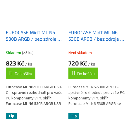
EUROCASE MidT ML N6-
EUROCASE MidT ML N6-
530B ARGB / bez zdroje /
530B ARGB / bez zdroje /
2x USB 3.0 / USB-C /
2x USB 3.0 / černá
černá
Skladem
(>5 ks)
Není skladem
823 Kč
720 Kč
/ ks
/ ks
Do košíku
Do košíku
Eurocase ML N6-530B ARGB USB-
Eurocase ML N6-530B ARGB –
C – správné rozhodnutí pro vaše
správné rozhodnutí pro vaše PC
PC komponenty V PC skříni
komponenty V PC skříni
Eurocase ML N6-530B ARGB USB-
Eurocase ML N6-530B ARGB se
C se jednoduše zabydlí všechny
jednoduše zabydlí všechny
komponenty vašeho
komponenty vašeho
Tip
Tip
vznikajícího...
vznikajícího počítače....