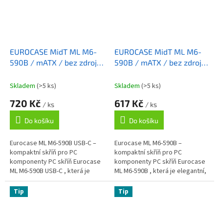
EUROCASE MidT ML M6-
EUROCASE MidT ML M6-
590B / mATX / bez zdroje
590B / mATX / bez zdroje
/ 2x USB 3.0 / USB-C /
/ 2x USB 3.0 / černá
černá
Skladem
(>5 ks)
Skladem
(>5 ks)
720 Kč
617 Kč
/ ks
/ ks
Do košíku
Do košíku
Eurocase ML M6-590B USB-C –
Eurocase ML M6-590B –
kompaktní skříň pro PC
kompaktní skříň pro PC
komponenty PC skříň Eurocase
komponenty PC skříň Eurocase
ML M6-590B USB-C , která je
ML M6-590B , která je elegantní,
elegantní, praktická,
praktická, prostorově úsporná a
prostorově úsporná a poskytne
poskytne ideální zázemí pro
Tip
Tip
ideální zázemí...
stavbu...