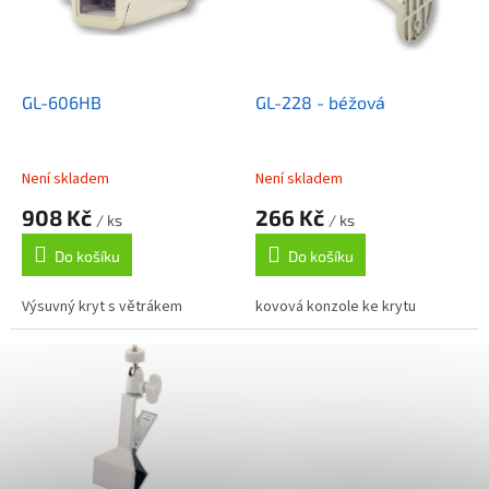
s
o
p
d
r
u
o
k
d
t
GL-606HB
GL-228 - béžová
u
ů
k
t
Není skladem
Není skladem
ů
908 Kč
266 Kč
/ ks
/ ks
Do košíku
Do košíku
Výsuvný kryt s větrákem
kovová konzole ke krytu