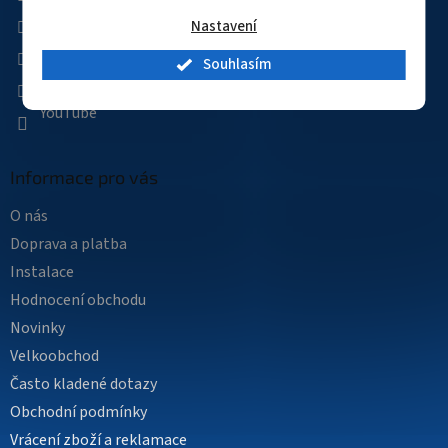
r
Facebook
v
Nastavení
k
kamerovysvet
y
Souhlasím
kamerovysvet
v
ý
YouTube
p
i
s
Informace pro vás
u
O nás
Doprava a platba
Instalace
Hodnocení obchodu
Novinky
Velkoobchod
Často kladené dotazy
Obchodní podmínky
Vrácení zboží a reklamace