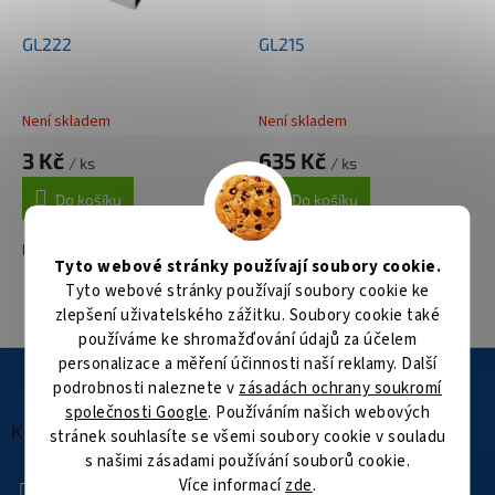
GL222
GL215
Není skladem
Není skladem
3 Kč
635 Kč
/ ks
/ ks
Do košíku
Do košíku
konzole ke kameře - klip
kovová konzole ke krytu
Tyto webové stránky používají soubory cookie.
Tyto webové stránky používají soubory cookie ke
4
položek celkem
O
zlepšení uživatelského zážitku. Soubory cookie také
v
používáme ke shromažďování údajů za účelem
l
Z
personalizace a měření účinnosti naší reklamy. Další
á
á
podrobnosti naleznete v
zásadách ochrany soukromí
d
p
společnosti Google
. Používáním našich webových
a
a
Kontakt
stránek souhlasíte se všemi soubory cookie v souladu
c
t
í
s našimi zásadami používání souborů cookie.
í
+420 601 505 003
p
Více informací
zde
.