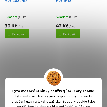
HW-202CHD
HW-1H18
Skladem
(>5 ks)
Skladem
(>5 ks)
30 Kč
42 Kč
/ ks
/ ks
Do košíku
Do košíku
HW-711HD
Tyto webové stránky používají soubory cookie.
Tyto webové stránky používají soubory cookie ke
zlepšení uživatelského zážitku. Soubory cookie také
Skladem
(>5 ks)
používáme ke shromažďování údajů za účelem