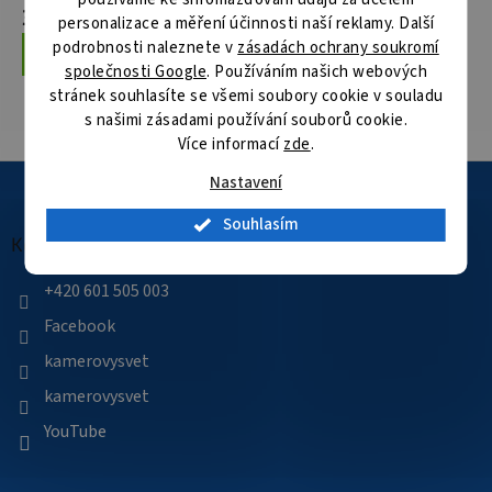
30 Kč
/ ks
personalizace a měření účinnosti naší reklamy. Další
podrobnosti naleznete v
zásadách ochrany soukromí
Do košíku
společnosti Google
. Používáním našich webových
stránek souhlasíte se všemi soubory cookie v souladu
5
položek celkem
s našimi zásadami používání souborů cookie.
O
Více informací
zde
.
v
l
Z
Nastavení
á
á
d
p
Souhlasím
a
a
Kontakt
c
t
í
í
+420 601 505 003
p
r
Facebook
v
k
kamerovysvet
y
kamerovysvet
v
ý
YouTube
p
i
s