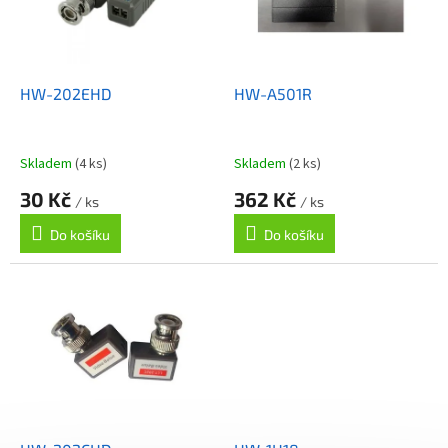
s
o
p
d
r
u
o
k
d
t
HW-202EHD
HW-A501R
u
ů
k
t
Skladem
(4 ks)
Skladem
(2 ks)
ů
30 Kč
362 Kč
/ ks
/ ks
Do košíku
Do košíku