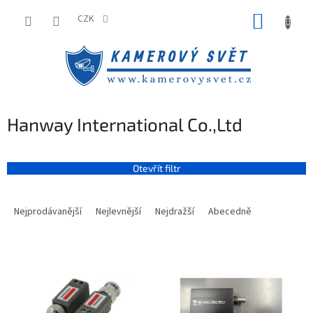
Přejít
NÁKUP
na
CZK
obsah
KOŠÍK
Hanway International Co.,Ltd
Otevřít filtr
Ř
a
Nejprodávanější
Nejlevnější
Nejdražší
Abecedně
z
e
V
n
ý
í
p
p
i
r