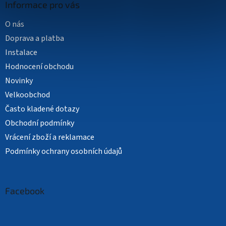
Informace pro vás
u
O nás
Doprava a platba
Instalace
Hodnocení obchodu
Novinky
Velkoobchod
Často kladené dotazy
Obchodní podmínky
Vrácení zboží a reklamace
Podmínky ochrany osobních údajů
Facebook