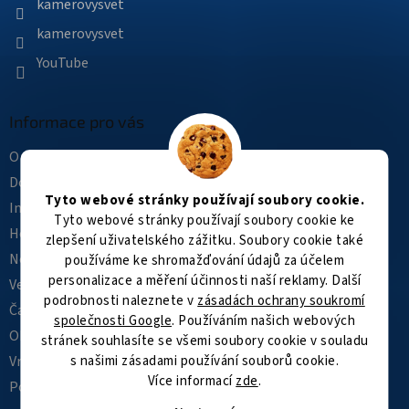
kamerovysvet
kamerovysvet
YouTube
Informace pro vás
O nás
Doprava a platba
Tyto webové stránky používají soubory cookie.
Instalace
Tyto webové stránky používají soubory cookie ke
Hodnocení obchodu
zlepšení uživatelského zážitku. Soubory cookie také
Novinky
používáme ke shromažďování údajů za účelem
personalizace a měření účinnosti naší reklamy. Další
Velkoobchod
podrobnosti naleznete v
zásadách ochrany soukromí
Často kladené dotazy
společnosti Google
. Používáním našich webových
Obchodní podmínky
stránek souhlasíte se všemi soubory cookie v souladu
s našimi zásadami používání souborů cookie.
Vrácení zboží a reklamace
Více informací
zde
.
Podmínky ochrany osobních údajů