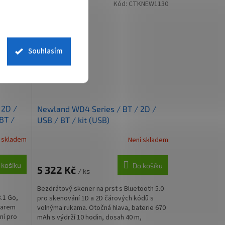
NEW1000
Kód:
CTKNEW1130
Souhlasím
 2D /
Newland WD4 Series / BT / 2D /
 BT /
USB / BT / kit (USB)
kit /
 skladem
Není skladem
 košíku
Do košíku
5 322 Kč
/ ks
Bezdrátový skener na prst s Bluetooth 5.0
.1 Go,
pro skenování 1D a 2D čárových kódů s
warem
volnýma rukama. Otočná hlava, baterie 670
ní pro
mAh s výdrží 10 hodin, dosah 40 m,