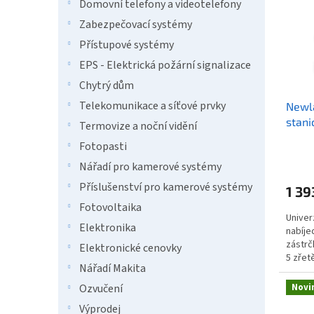
i
r
n
Domovní telefony a videotelefony
s
o
e
Zabezpečovací systémy
p
d
l
Přístupové systémy
r
u
o
k
EPS - Elektrická požární signalizace
d
t
Chytrý dům
u
ů
Telekomunikace a síťové prvky
Newla
k
stani
t
Termovize a noční vidění
ů
Fotopasti
Nářadí pro kamerové systémy
Příslušenství pro kamerové systémy
1 39
Fotovoltaika
Univer
Elektronika
nabíje
zástrč
Elektronické cenovky
5 zřet
Nářadí Makita
Novi
Ozvučení
Výprodej