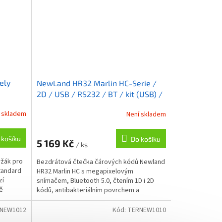
ely
NewLand HR32 Marlin HC-Serie /
2D / USB / RS232 / BT / kit (USB) /
bílá
 skladem
Není skladem
 košíku
Do košíku
5 169 Kč
/ ks
ržák pro
Bezdrátová čtečka čárových kódů Newland
tandard
HR32 Marlin HC s megapixelovým
zí
snímačem, Bluetooth 5.0, čtením 1D i 2D
ě
kódů, antibakteriálním povrchem a
rozhraními USB a RS-232.
NEW1012
Kód:
TERNEW1010