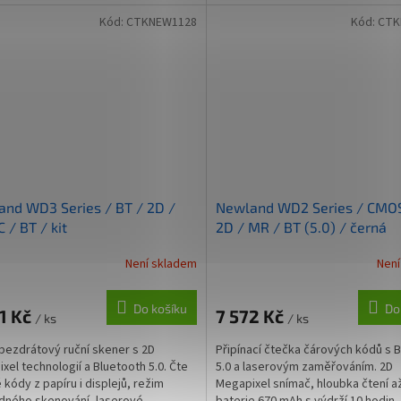
ložištěm, NFC, 4G,...
maloobchod, sklady a...
Kód:
CTKNEW1128
Kód:
CTK
nd WD3 Series / BT / 2D /
Newland WD2 Series / CMOS
 / BT / kit
2D / MR / BT (5.0) / černá
Není skladem
Není
Do košíku
Do
1 Kč
7 572 Kč
/ ks
/ ks
bezdrátový ruční skener s 2D
Připínací čtečka čárových kódů s 
xel technologií a Bluetooth 5.0. Čte
5.0 a laserovým zaměřováním. 2D
 kódy z papíru i displejů, režim
Megapixel snímač, hloubka čtení až