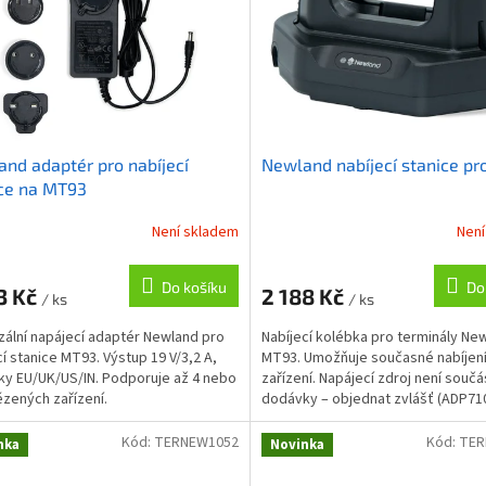
nd adaptér pro nabíjecí
Newland nabíjecí stanice p
ce na MT93
Není skladem
Není
Do košíku
Do
3 Kč
2 188 Kč
/ ks
/ ks
zální napájecí adaptér Newland pro
Nabíjecí kolébka pro terminály Ne
cí stanice MT93. Výstup 19 V/3,2 A,
MT93. Umožňuje současné nabíjení
ky EU/UK/US/IN. Podporuje až 4 nebo
zařízení. Napájecí zdroj není součá
ězených zařízení.
dodávky – objednat zvlášť (ADP71
AD60-D-M).
Kód:
TERNEW1052
Kód:
TER
nka
Novinka