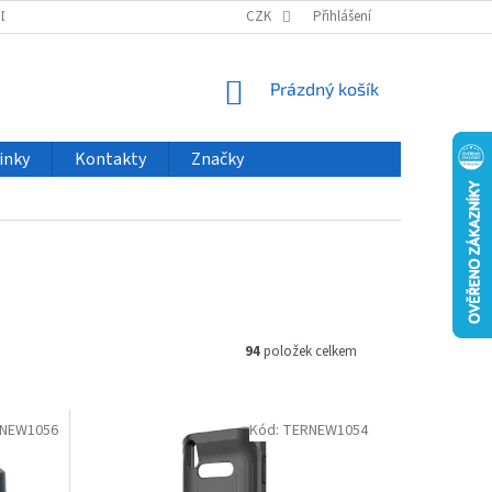
ODU
NOVINKY
VELKOOBCHOD
CZK
ČASTO KLADENÉ DOTAZY
Přihlášení
NÁKUPNÍ
Prázdný košík
KOŠÍK
inky
Kontakty
Značky
94
položek celkem
NEW1056
Kód:
TERNEW1054