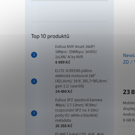
Top 10 produktů
Dahua NVR Smart 16xIP/
16Mpix/ 256Mbps/ 2xHDD/
Newla
1xLAN/ AI by NVR
2D / 
6 089 Kč
Wi-Fi
ELITE SCREENS plátno
GMS
elektrické motorové 166"
(421,6cm)/ 16:9/ 205,7×365,8cm/
gain 1.1/ case bílý
23 
24 490 Kč
Dahua SPZ vjezdová kamera
Mobiln
4Mpix/ 2.7-12mm/ IR30m/
disple
rozpoznání SPZ na 3-10m/
Androi
porty IO/ white a blacklist/
6 GB R
metadata
25 255 Kč
mAh s 
PLANET kabel UTP, drát, 4pár,