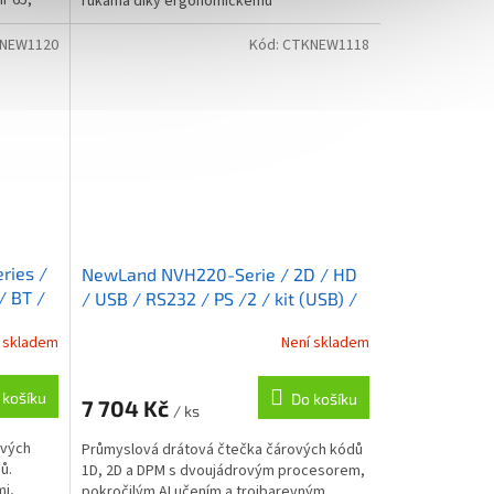
IP65,
rukama díky ergonomickému
elektronickému řemínku, dosah až 80 m,...
NEW1120
Kód:
CTKNEW1118
ries /
NewLand NVH220-Serie / 2D / HD
/ BT /
/ USB / RS232 / PS /2 / kit (USB) /
oranžová
černá / oranžová
 skladem
Není skladem
 košíku
Do košíku
7 704 Kč
/ ks
ových
Průmyslová drátová čtečka čárových kódů
ů.
1D, 2D a DPM s dvoujádrovým procesorem,
mi,
pokročilým AI učením a trojbarevným