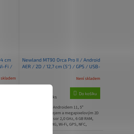
14 cm
Newland MT90 Orca Pro II / Android
i-Fi /
AER / 2D / 12,7 cm (5'') / GPS / USB-
MS
C / Wi-Fi / 4G / NFC / Android / kit
 skladem
Není skladem
/ GMS
 košíku
Do košíku
19 306 Kč
/ ks
kmým
Mobilní počítač s Androidem 11, 5"
 displej,
dotykovým displejem a megapixelovým 2D
GB RAM,
skenerem. Procesor 2,0 GHz, 6 GB RAM,
GPS,
128 GB úložiště, 4G, Wi-Fi, GPS, NFC,
odolnost IP65, certifikace...