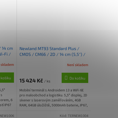
/ 14 cm
Newland MT93 Standard Plus /
i-Fi /
CMOS / CM66 / 2D / 14 cm (5,5'') /
MS
GPS / USB-C / BT / Wi-Fi / 4G / NFC
 skladem
Není skladem
/ Android / kit / GM
 košíku
Do košíku
15 424 Kč
/ ks
5,5"
Mobilní terminál s Androidem 13 a WiFi 6E
 s
pro maloobchod a logistiku. 5,5" displej, 2D
sorem, 6
skener s laserovým zaměřováním, 4GB
stí IP67
RAM, 64GB úložiště, 5000mAh baterie, IP67,
NFC, GPS,...
NEW1006
Kód:
TERNEW1004