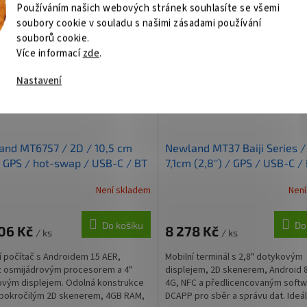
Kód:
TERNEW1002
Kód:
TER
Používáním našich webových stránek souhlasíte se všemi
soubory cookie v souladu s našimi zásadami používání
souborů cookie.
Více informací
zde
.
Nastavení
and MT6757 / 2D / 10,5 cm
Newland MT37 Baiji Series /
 / GPS / hot-swap / USB-C / BT
7,1cm (2,8'') / GPS / USB-C /
/ 5,0) / Wi-Fi / 4G / NFC /
Wi-Fi / 4G / NFC / Android / 
Není skladem
Není
id / kit / GMS
GMS
Do košíku
Do
506 Kč
8 278 Kč
/ ks
/ ks
í počítač s Androidem 15 AER,
Mobilní terminál s 2,8" dotykovým
 osmijádrovým procesorem a 4"
displejem, 2D skenerem, Android 8
vým displejem. Odolná konstrukce
4G, NFC a předlicencovaným soft
 pokročilým 2D skenerem, 4GB RAM,
DCAPP pro sběr a správu dat. Ideál