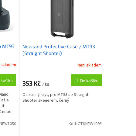
ro MT93
Newland Protective Case / MT93
(Straight Shooter)
 skladem
Není skladem
 košíku
Do košíku
353 Kč
/ ks
wland
Ochranný kryt, pro MT93 se Straight
 až 4
Shooter skenerem, černý
stí
0 nebo
NEW1050
Kód:
CTKNEW1095