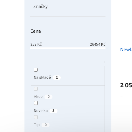
Značky
Cena
353
Kč
26454
Kč
Newla
Na skladě
2
2 0
...
Akce
0
Novinka
3
Tip
0