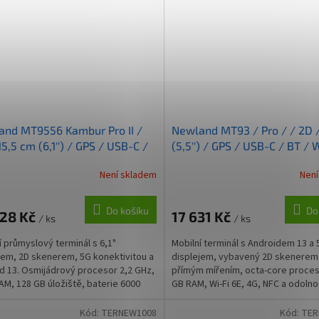
nd MT9556 Kambur Pro II /
Newland MT93 / Pro / / 2D 
15,5 cm (6,1'') / GPS / USB-C /
(5,5'') / GPS / USB-C / BT / W
 / 5G / NFC / Android / kit /
4G / NFC / Android / kit / G
Není skladem
Není
Do košíku
Do
828 Kč
17 631 Kč
/ ks
/ ks
í průmyslový terminál s 6,1"
Mobilní terminál s Androidem 13 a 
jem, 2D skenerem, 5G konektivitou a
displejem, vybavený 2D skenerem
d 13. Osmijádrový procesor 2,2 GHz,
přímým mířením, octa-core proce
AM, 128 GB úložiště, baterie 6000
GB RAM, Wi-Fi 6E, 4G, NFC a odolno
rychlým...
pro náročné skladové...
Kód:
TERNEW1008
Kód:
TER