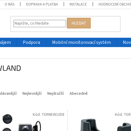
O NÁS
DOPRAVA A PLATBA
INSTALACE
HODNOCENÍ OBCH
HLEDAT
nájem
Podpora
Mobilní monitorovací systém
Nov
WLAND
dávanější
Nejlevnější
Nejdražší
Abecedně
Kód:
TERNEW1058
Kód:
TER