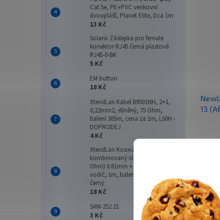
Cat 5e, PE+PVC venkovní
dvouplášť, Planet Elite, Dca 1m
13 Kč
Solarix Záslepka pro female
konektor RJ45 černá plastová
RJ45-0-BK
5 Kč
EM button
18 Kč
Newl
XtendLan Kabel B9501NH, 2+1,
13 (A
0,22mm2, stíněný, 75 Ohm,
balení 305m, cena za 1m, LS0H -
Gun /
DOPRODEJ
Andro
4 Kč
XtendLan Koaxiální kabel
26 
kombinovaný xl-RG 59B (75
Ohm) 0.81mm + 2x 1mm2
vodič, 1m, balení 200m, PE
Mobiln
černý
disple
18 Kč
s dosa
osmijá
SAM-252.21
WiFi 6E
3 Kč