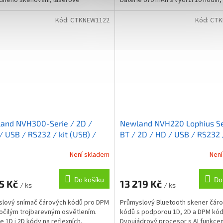
ného skenování, laserové
baterie 670 mAh s výdrží 10 hodin, 
vání, IP65, odolný při...
odolnost proti pádu...
Kód:
CTKNEW1122
Kód:
CTK
and NVH300-Serie / 2D /
Newland NVH220 Lophius Se
 USB / RS232 / kit (USB) /
BT / 2D / HD / USB / RS232 
 / oranžová
PS /2 / kit (USB) / černá / 
Není skladem
Není
Do košíku
Do
5 Kč
13 219 Kč
/ ks
/ ks
lový snímač čárových kódů pro DPM
Průmyslový Bluetooth skener čár
očilým trojbarevným osvětlením.
kódů s podporou 1D, 2D a DPM kód
e 1D i 2D kódy na reflexních,
Dvoujádrový procesor s AI funkce