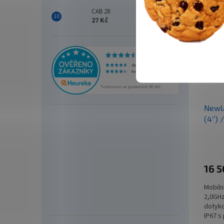
CAB 28
27 Kč
Newl
(4'')
(BLE 
Andro
16 
Mobiln
2,0GHz
dotyko
IP67 s