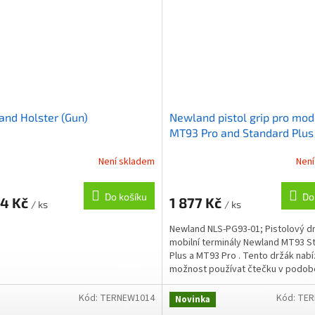
nd Holster (Gun)
Newland pistol grip pro mod
MT93 Pro and Standard Plus
Není skladem
Není
Do košíku
Do
54 Kč
1 877 Kč
/ ks
/ ks
Newland NLS-PG93-01; Pistolový d
mobilní terminály Newland MT93 S
Plus a MT93 Pro . Tento držák nabí
možnost používat čtečku v podob
pistole, která je ideální...
Kód:
TERNEW1014
Kód:
TER
Novinka