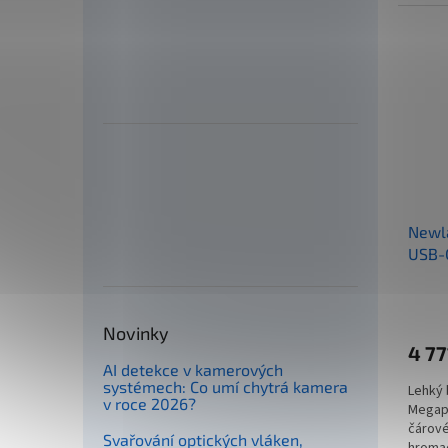
64GB ú
Newla
USB-C
Novinky
4 77
AI detekce v kamerových
systémech: Co umí chytrá kamera
Lehký 
v roce 2026?
Megapi
čárové
Svařování optických vláken,