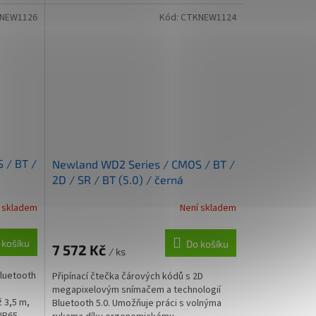
hmotnost 48 g,...
NEW1126
Kód:
CTKNEW1124
 / BT /
Newland WD2 Series / CMOS / BT /
2D / SR / BT (5.0) / černá
 skladem
Není skladem
 košíku
Do košíku
7 572 Kč
/ ks
Bluetooth
Připínací čtečka čárových kódů s 2D
megapixelovým snímačem a technologií
 3,5 m,
Bluetooth 5.0. Umožňuje práci s volnýma