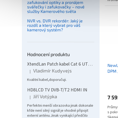
hromad
zafukování optiky a pronájem
zaměřo
svářečky i zafukovačky – nové
služby Kamerového světa
NVR vs. DVR rekordér: Jaký je
rozdíl a který vybrat pro váš
kamerový systém?
Hodnocení produktu
XtendLan Patch kabel Cat 6 UTP 10m - šedý
NewL
Vladimír Kudyvejs
DPM /
|
Hodnocení produktu je 5 z 5 hvězdiček.
černá
Kvalitní kabel,doporučuji.
HD8LCD TV DVB-T/T2 HDMI IN
Jiří Votýpka
7 59
|
Hodnocení produktu je 5 z 5 hvězdiček.
Perfektni menší obrazovka jinak dokonale
Průmys
kfde není silný signál je vhodné připojit
s pokr
externí anténu.Jinak vynikající předčilo
Skenuj