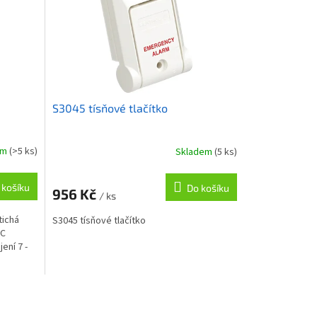
S3045 tísňové tlačítko
em
(>5 ks)
Skladem
(5 ks)
 košíku
Do košíku
956 Kč
/ ks
tichá
S3045 tísňové tlačítko
NC
ení 7 -