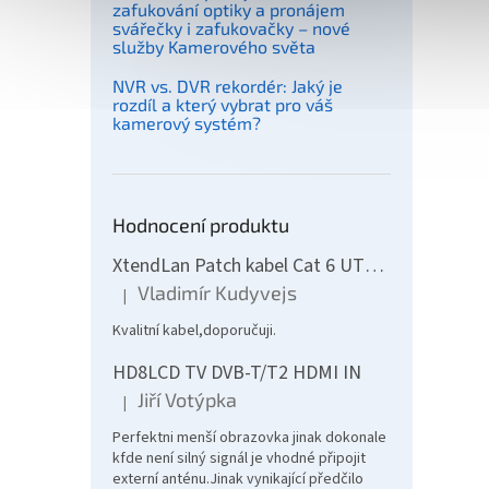
zafukování optiky a pronájem
svářečky i zafukovačky – nové
služby Kamerového světa
NVR vs. DVR rekordér: Jaký je
rozdíl a který vybrat pro váš
kamerový systém?
Hodnocení produktu
XtendLan Patch kabel Cat 6 UTP 10m - šedý
Vladimír Kudyvejs
|
Hodnocení produktu je 5 z 5 hvězdiček.
Kvalitní kabel,doporučuji.
HD8LCD TV DVB-T/T2 HDMI IN
Jiří Votýpka
|
Hodnocení produktu je 5 z 5 hvězdiček.
Perfektni menší obrazovka jinak dokonale
kfde není silný signál je vhodné připojit
externí anténu.Jinak vynikající předčilo