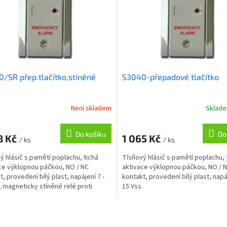
/SR přep.tlačítko,stíněné
S3040-přepadové tlačítko
Není skladem
Sklad
Do košíku
Do
8 Kč
1 065 Kč
/ ks
/ ks
ý hlásič s pamětí poplachu, tichá
Tísňový hlásič s pamětí poplachu, 
ce výklopnou páčkou, NO / NC
aktivace výklopnou páčkou, NO / 
t, provedení bílý plast, napájení 7 -
kontakt, provedení bílý plast, napáj
, magneticky stíněné relé proti
15 Vss
ži cizím polem.
O
v