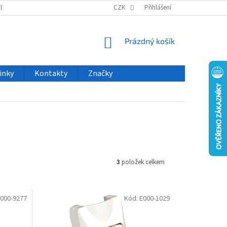
ODU
NOVINKY
VELKOOBCHOD
CZK
ČASTO KLADENÉ DOTAZY
Přihlášení
NÁKUPNÍ
Prázdný košík
KOŠÍK
inky
Kontakty
Značky
3
položek celkem
000-9277
Kód:
E000-1029