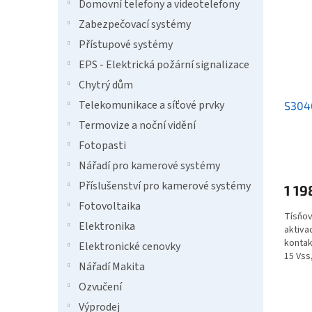
i
r
n
Domovní telefony a videotelefony
s
o
e
Zabezpečovací systémy
p
d
l
Přístupové systémy
r
u
o
k
EPS - Elektrická požární signalizace
d
t
Chytrý dům
u
ů
Telekomunikace a síťové prvky
S3040
k
t
Termovize a noční vidění
ů
Fotopasti
Nářadí pro kamerové systémy
Příslušenství pro kamerové systémy
1 19
Fotovoltaika
Tísňov
Elektronika
aktiva
kontak
Elektronické cenovky
15 Vss
Nářadí Makita
sabotá
Ozvučení
Výprodej