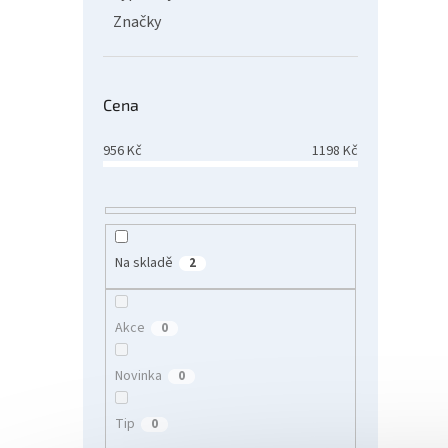
Značky
Cena
956
Kč
1198
Kč
Na skladě
2
Akce
0
Novinka
0
Tip
0