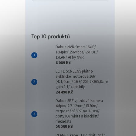
Top 10 produktů
Dahua NVR Smart 16xIP/
16Mpix/ 256Mbps/ 2xHDD/
1xLAN/ AI by NVR
6 089 Kč
ELITE SCREENS plátno
elektrické motorové 166"
(421,6cm)/ 16:9/ 205,7×365,8cm/
gain 1.1/ case bílý
24 490 Kč
Dahua SPZ vjezdová kamera
4Mpix/ 2.7-12mm/ IR30m/
rozpoznání SPZ na 3-10m/
porty IO/ white a blacklist/
metadata
25 255 Kč
PLANET kabel UTP, drát, 4pár,