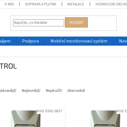
O NÁS
DOPRAVA A PLATBA
INSTALACE
HODNOCENÍ OBCH
HLEDAT
nájem
Podpora
Mobilní monitorovací systém
Nov
TROL
dávanější
Nejlevnější
Nejdražší
Abecedně
Kód:
E001-0637
Kód:
E