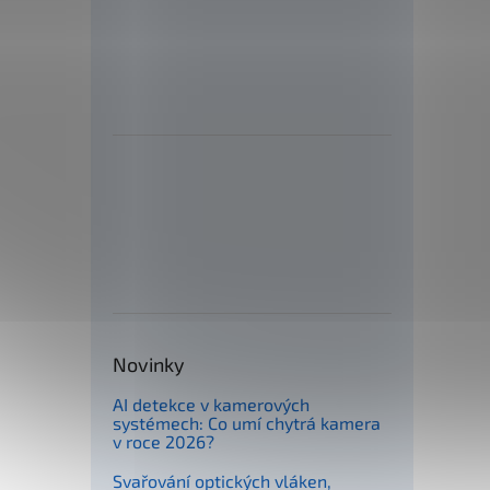
Novinky
AI detekce v kamerových
systémech: Co umí chytrá kamera
v roce 2026?
Svařování optických vláken,