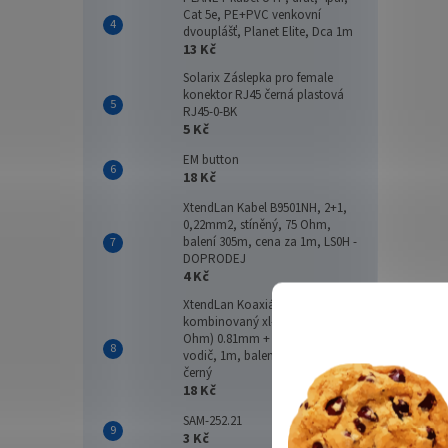
Cat 5e, PE+PVC venkovní
dvouplášť, Planet Elite, Dca 1m
13 Kč
Solarix Záslepka pro female
konektor RJ45 černá plastová
RJ45-0-BK
5 Kč
EM button
18 Kč
XtendLan Kabel B9501NH, 2+1,
0,22mm2, stíněný, 75 Ohm,
balení 305m, cena za 1m, LS0H -
DOPRODEJ
4 Kč
XtendLan Koaxiální kabel
kombinovaný xl-RG 59B (75
Ohm) 0.81mm + 2x 1mm2
vodič, 1m, balení 200m, PE
černý
18 Kč
SAM-252.21
3 Kč