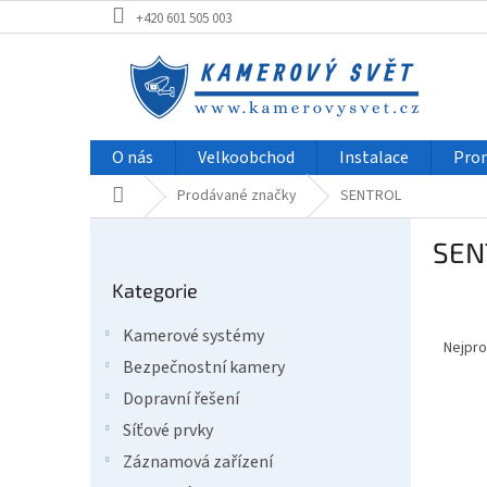
Přejít
+420 601 505 003
na
obsah
O nás
Velkoobchod
Instalace
Pro
Domů
Prodávané značky
SENTROL
P
SEN
o
Přeskočit
s
Kategorie
kategorie
t
Ř
r
Kamerové systémy
a
a
Nejpro
Bezpečnostní kamery
z
n
e
n
Dopravní řešení
V
n
í
Síťové prvky
ý
í
p
Záznamová zařízení
p
p
a