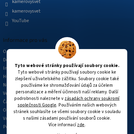
kamerovysvet
kamerovysvet
YouTube
Informace pro vás
O nás
Doprava a platba
Tyto webové stránky používají soubory cookie.
Instalace
Tyto webové stránky používají soubory cookie ke
Hodnocení obchodu
zlepšení uživatelského zážitku. Soubory cookie také
Novinky
používáme ke shromažďování údajů za účelem
personalizace a měření účinnosti naší reklamy. Další
Velkoobchod
podrobnosti naleznete v
zásadách ochrany soukromí
Často kladené dotazy
společnosti Google
. Používáním našich webových
Obchodní podmínky
stránek souhlasíte se všemi soubory cookie v souladu
s našimi zásadami používání souborů cookie.
Vrácení zboží a reklamace
Více informací
zde
.
Podmínky ochrany osobních údajů