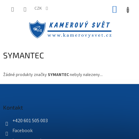
Přejít
NÁKUP
na
CZK
obsah
KOŠÍK
SYMANTEC
Žádné produkty značky
SYMANTEC
nebyly nalezeny...
Z
á
p
a
Kontakt
t
í
+420 601 505 003
Facebook