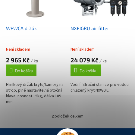
s
o
p
d
r
u
o
k
d
t
WFWCA držák
NXFIGRU air filter
u
ů
k
t
Není skladem
Není skladem
ů
2 965 Kč
24 079 Kč
/ ks
/ ks
Do košíku
Do košíku
Hliníkový držák krytu/kamery na
Vodní filtrační stanice pro vodou
strop, plně nastavitelná otočná
chlazený kryt NXW0K.
hlava, nosnost 15kg, délka 185
mm
2
položek celkem
O
v
l
Z