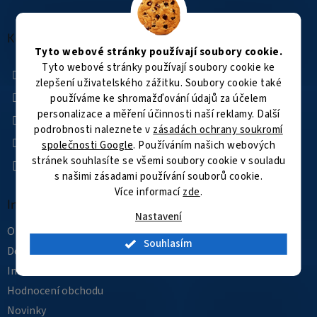
á
á
d
p
a
a
Kontakt
c
Tyto webové stránky používají soubory cookie.
t
í
Tyto webové stránky používají soubory cookie ke
í
+420 601 505 003
p
r
zlepšení uživatelského zážitku. Soubory cookie také
Facebook
v
používáme ke shromažďování údajů za účelem
k
kamerovysvet
personalizace a měření účinnosti naší reklamy. Další
y
podrobnosti naleznete v
zásadách ochrany soukromí
kamerovysvet
v
společnosti Google
. Používáním našich webových
ý
YouTube
stránek souhlasíte se všemi soubory cookie v souladu
p
s našimi zásadami používání souborů cookie.
i
s
Více informací
zde
.
Informace pro vás
u
Nastavení
O nás
Souhlasím
Doprava a platba
Instalace
Hodnocení obchodu
Novinky