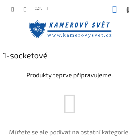
Přejít
NÁKUP
na
CZK
obsah
KOŠÍK
1-socketové
Produkty teprve připravujeme.
Můžete se ale podívat na ostatní kategorie.