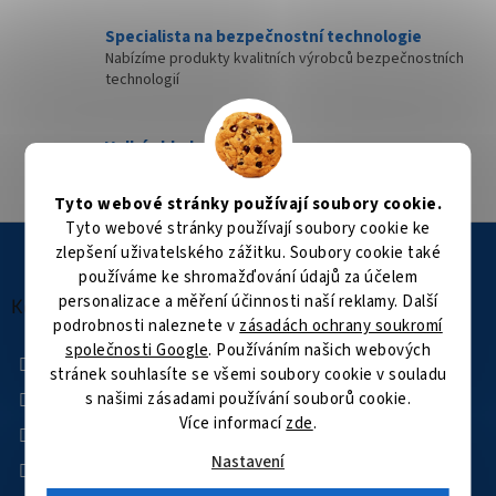
Specialista na bezpečnostní technologie
Nabízíme produkty kvalitních výrobců bezpečnostních
technologií
Velké skladové zásoby
Přes 35 000 položek skladem
Tyto webové stránky používají soubory cookie.
Tyto webové stránky používají soubory cookie ke
Z
zlepšení uživatelského zážitku. Soubory cookie také
á
používáme ke shromažďování údajů za účelem
p
personalizace a měření účinnosti naší reklamy. Další
a
Kontakt
podrobnosti naleznete v
zásadách ochrany soukromí
t
společnosti Google
. Používáním našich webových
í
+420 601 505 003
stránek souhlasíte se všemi soubory cookie v souladu
Facebook
s našimi zásadami používání souborů cookie.
Více informací
zde
.
kamerovysvet
kamerovysvet
Nastavení
YouTube