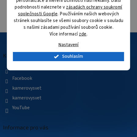
personalizace a měření účinnosti naší reklamy. Další
podrobnosti naleznete v
zásadách ochrany soukromí
Velké skladové zásoby
společnosti Google
. Používáním našich webových
Přes 35 000 položek skladem
stránek souhlasíte se všemi soubory cookie v souladu
s našimi zásadami používání souborů cookie.
Více informací
zde
.
Z
á
Nastavení
p
a
Kontakt
Souhlasím
t
í
+420 601 505 003
Facebook
kamerovysvet
kamerovysvet
YouTube
Informace pro vás