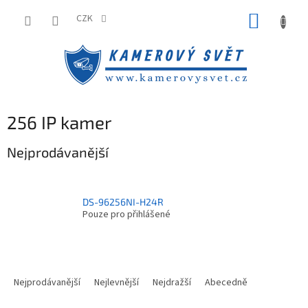
Přejít
NÁKUP
na
CZK
obsah
KOŠÍK
256 IP kamer
Nejprodávanější
DS-96256NI-H24R
Pouze pro přihlášené
Ř
a
Nejprodávanější
Nejlevnější
Nejdražší
Abecedně
z