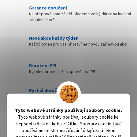
l
Garance doručení
á
Na přepravě nám záleží. Klademe velký důraz na kvalitní
d
zabalení zboží
a
c
í
Nová akce každý týden
p
Každý týden pro Vás připravíme novou zajímavou akci
r
v
k
y
Doručení PPL
v
Rychlé doručení přes společnost PPL
ý
p
i
Rychlé doručení
s
Zboží, které máme skladem expedujeme nejdéle
u
následující pracovní den
Tyto webové stránky používají soubory cookie.
Tyto webové stránky používají soubory cookie ke
Specialista na bezpečnostní technologie
zlepšení uživatelského zážitku. Soubory cookie také
Nabízíme produkty kvalitních výrobců bezpečnostních
technologií
používáme ke shromažďování údajů za účelem