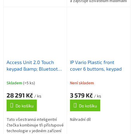
a zajišťuje uživatelům maximální
flexibilitu
Access Unit 2.0 Touch
IP Vario Plastic front
keypad &amp; Bluetooth
cover 6 buttons, keypad
&amp; RFID - 125kHz,
13.56MHz, NFC
Skladem
(>5 ks)
Není skladem
28 291 Kč
3 579 Kč
/ ks
/ ks
Do košíku
Do košíku
Tato všestranná inteligentní
Náhradní díl
čtečka kombinuje tři přístupové
technologie v jediném zařízení