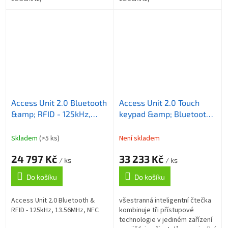
Access Unit 2.0 Bluetooth
Access Unit 2.0 Touch
&amp; RFID - 125kHz,
keypad &amp; Bluetooth
13.56MHz, NFC
&amp; RFID - 125kHz,
secured 13.56MHz,
Skladem
(>5 ks)
Není skladem
24 797 Kč
33 233 Kč
/ ks
/ ks
Do košíku
Do košíku
Access Unit 2.0 Bluetooth &
všestranná inteligentní čtečka
RFID - 125kHz, 13.56MHz, NFC
kombinuje tři přístupové
technologie v jediném zařízení