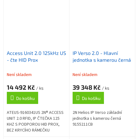
Access Unit 2.0 125kHz US
IP Verso 2.0 - Hlavní
- čte HID Prox
jednotka s kamerou černá
Není skladem
Není skladem
14 492 Kč
39 348 Kč
/ ks
/ ks
Do košíku
Do košíku
ATEUS-9160341US 2N® ACCESS
2N Helios IP Verso základní
UNIT 2.0 RFID, IP ČTEČKA 125
jednotka s kamerou černá
KHZ S PODPOROU HID PROX,
9155211CB
BEZ KRYCÍHO RÁMEČKU