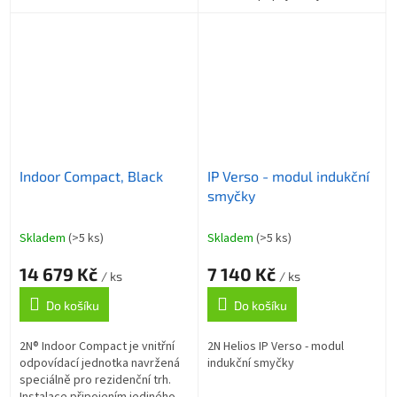
UTP kabelu a konfigurace přes
webové rozhraní zaručují...
Indoor Compact, Black
IP Verso - modul indukční
smyčky
Skladem
(>5 ks)
Skladem
(>5 ks)
14 679 Kč
7 140 Kč
/ ks
/ ks
Do košíku
Do košíku
2N® Indoor Compact je vnitřní
2N Helios IP Verso - modul
odpovídací jednotka navržená
indukční smyčky
speciálně pro rezidenční trh.
Instalace připojením jediného