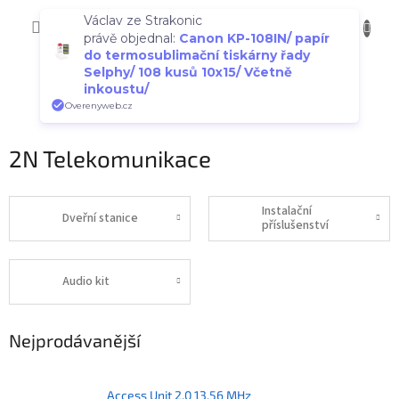
Přejít
Václav ze Strakonic
NÁKUP
na
CZK
právě objednal:
Canon KP-108IN/ papír
obsah
KOŠÍK
do termosublimační tiskárny řady
Selphy/ 108 kusů 10x15/ Včetně
inkoustu/
Overenyweb.cz
2N Telekomunikace
Instalační
Dveřní stanice
příslušenství
Audio kit
Nejprodávanější
Access Unit 2.0 13.56 MHz