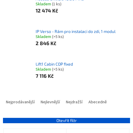
Skladem
(1 ks)
12 474 Kč
IP Verso - Rám pro instalaci do zdi, 1 modul
Skladem
(>5 ks)
2 846 Kč
Lift1 Cabin COP fixed
Skladem
(>5 ks)
7 116 Kč
Ř
a
Nejprodávanější
Nejlevnější
Nejdražší
Abecedně
z
e
n
Otevřít filtr
í
V