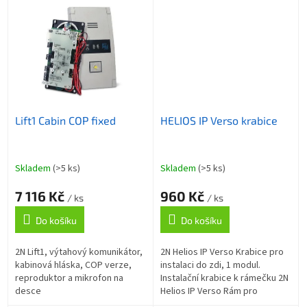
Lift1 Cabin COP fixed
HELIOS IP Verso krabice
Skladem
(>5 ks)
Skladem
(>5 ks)
7 116 Kč
960 Kč
/ ks
/ ks
Do košíku
Do košíku
2N Lift1, výtahový komunikátor,
2N Helios IP Verso Krabice pro
kabinová hláska, COP verze,
instalaci do zdi, 1 modul.
reproduktor a mikrofon na
Instalační krabice k rámečku 2N
desce
Helios IP Verso Rám pro
instalaci do zdi, 1 modul