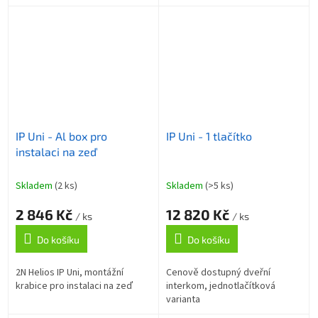
IP Uni - Al box pro
IP Uni - 1 tlačítko
instalaci na zeď
Skladem
(2 ks)
Skladem
(>5 ks)
2 846 Kč
12 820 Kč
/ ks
/ ks
Do košíku
Do košíku
2N Helios IP Uni, montážní
Cenově dostupný dveřní
krabice pro instalaci na zeď
interkom, jednotlačítková
varianta