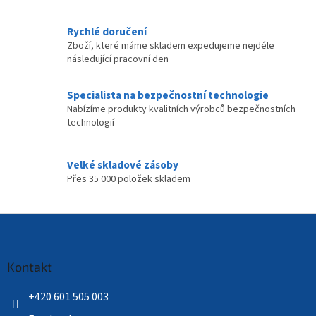
u
Rychlé doručení
Zboží, které máme skladem expedujeme nejdéle
následující pracovní den
Specialista na bezpečnostní technologie
Nabízíme produkty kvalitních výrobců bezpečnostních
technologií
Velké skladové zásoby
Přes 35 000 položek skladem
Z
á
p
a
Kontakt
t
í
+420 601 505 003