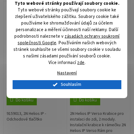
vodou nebo vystaven mrazu
příchozími a spolehlivé
Tyto webové stránky používají soubory cookie.
−40°C. Ve všech případech je
zabezpečení vstupu do
Tyto webové stránky používají soubory cookie ke
plně...
objektu. Podporuje hlasovou...
zlepšení uživatelského zážitku. Soubory cookie také
používáme ke shromažďování údajů za účelem
personalizace a měření účinnosti naší reklamy. Další
podrobnosti naleznete v
zásadách ochrany soukromí
společnosti Google
. Používáním našich webových
stránek souhlasíte se všemi soubory cookie v souladu
s našimi zásadami používání souborů cookie.
Helios IP vario
HELIOS IP Verso krabice 2
Více informací
zde
.
odchod.tlacitko
moduly
Nastavení
Není skladem
Skladem
(>5 ks)
Souhlasím
960 Kč
1 210 Kč
/ ks
/ ks
Do košíku
Do košíku
9159013, 2N Helios IP -
2N Helios IP Verso Krabice pro
Odchodové tlačítko
instalaci do zdi, 2 moduly.
Instalační krabice k rámečku 2N
Helios IP Verso Rám pro