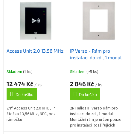
p
ý
r
p
o
i
d
s
u
p
k
r
t
o
ů
Access Unit 2.0 13.56 MHz
IP Verso - Rám pro
d
instalaci do zdi, 1 modul
u
k
t
Skladem
(1 ks)
Skladem
(>5 ks)
ů
12 474 Kč
2 846 Kč
/ ks
/ ks
Do košíku
Do košíku
2N® Access Unit 2.0 RFID, IP
2N Helios IP Verso Rám pro
čtečka 13,56 MHz, NFC, bez
instalaci do zdi, 1 modul.
rámečku
Montážní rám je určen pouze
pro instalaci Rozšiřujících
modulů.