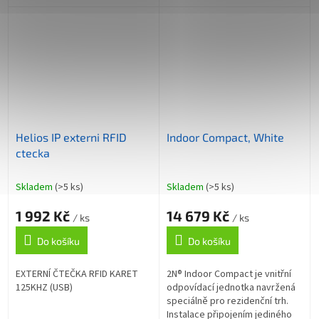
instalaci do zdi, 2 moduly
Helios IP externi RFID
Indoor Compact, White
ctecka
Skladem
(>5 ks)
Skladem
(>5 ks)
1 992 Kč
14 679 Kč
/ ks
/ ks
Do košíku
Do košíku
EXTERNÍ ČTEČKA RFID KARET
2N® Indoor Compact je vnitřní
125KHZ (USB)
odpovídací jednotka navržená
speciálně pro rezidenční trh.
Instalace připojením jediného