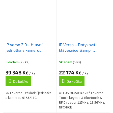
IP Verso 2.0 - Hlavní
IP Verso – Dotyková
jednotka s kamerou
klávesnice &amp;
Bluetooth &amp; RFID
reader 125kHz, 13.56MHz,
Skladem
(>5 ks)
Skladem
(5 ks)
NFC/HCE, PIC
39 348 Kč
22 174 Kč
/ ks
/ ks
Do košíku
Do košíku
2N IP Verso - základní jednotka
ATEUS-91550947 2N® IP Verso –
s kamerou 9155211C
Touch keypad & Bluetooth &
RFID reader 125kHz, 13.56MHz,
NFC/HCE