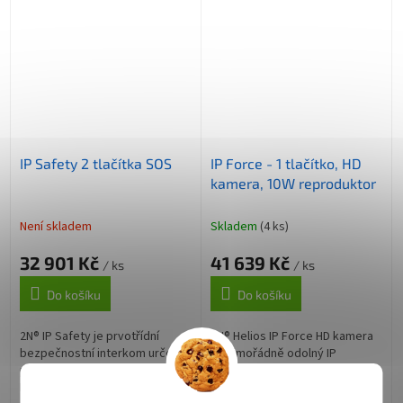
IP Safety 2 tlačítka SOS
IP Force - 1 tlačítko, HD
kamera, 10W reproduktor
Není skladem
Skladem
(4 ks)
32 901 Kč
41 639 Kč
/ ks
/ ks
Do košíku
Do košíku
2N® IP Safety je prvotřídní
2N® Helios IP Force HD kamera
bezpečnostní interkom určený
je mimořádně odolný IP
pro nouzovou komunikaci.
interkom, který vám zajistí
Nezáleží, jestli je zaplavený
pohodlnou komunikaci s