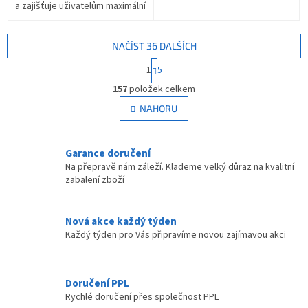
a zajišťuje uživatelům maximální
flexibilitu. Doplňte stále
oblíbenější mobilní...
NAČÍST 36 DALŠÍCH
S
1
5
t
O
r
157
položek celkem
v
á
l
NAHORU
n
á
k
d
o
v
a
Garance doručení
á
c
Na přepravě nám záleží. Klademe velký důraz na kvalitní
n
í
zabalení zboží
í
p
r
v
Nová akce každý týden
k
Každý týden pro Vás připravíme novou zajímavou akci
y
v
ý
p
Doručení PPL
i
Rychlé doručení přes společnost PPL
s