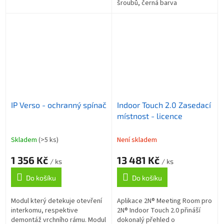
šroubů, černá barva
IP Verso - ochranný spínač
Indoor Touch 2.0 Zasedací
místnost - licence
Skladem
(>5 ks)
Není skladem
1 356 Kč
13 481 Kč
/ ks
/ ks
Do košíku
Do košíku
Modul který detekuje otevření
Aplikace 2N® Meeting Room pro
interkomu, respektive
2N® Indoor Touch 2.0 přináší
demontáž vrchního rámu. Modul
dokonalý přehled o