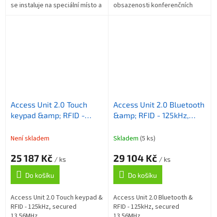
se instaluje na speciální místo a
obsazenosti konferenčních
není nutno pro něj rezervovat
místností. Stačí nainstalovat
samostatnou pozici.
2N® Indoor Touch 2.0 s
nahranou aplikací u...
Access Unit 2.0 Touch
Access Unit 2.0 Bluetooth
keypad &amp; RFID -
&amp; RFID - 125kHz,
125kHz, secured
secured 13.56MHz,
13.56MHz,
Není skladem
Skladem
(5 ks)
25 187 Kč
29 104 Kč
/ ks
/ ks
Do košíku
Do košíku
Access Unit 2.0 Touch keypad &
Access Unit 2.0 Bluetooth &
RFID - 125kHz, secured
RFID - 125kHz, secured
13.56MHz,
13.56MHz,