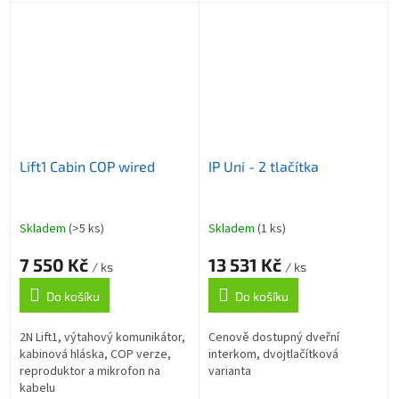
jemně pootočit pro dosažení
vodorovné instalace.
Lift1 Cabin COP wired
IP Uni - 2 tlačítka
Skladem
(>5 ks)
Skladem
(1 ks)
7 550 Kč
13 531 Kč
/ ks
/ ks
Do košíku
Do košíku
2N Lift1, výtahový komunikátor,
Cenově dostupný dveřní
kabinová hláska, COP verze,
interkom, dvojtlačítková
reproduktor a mikrofon na
varianta
kabelu