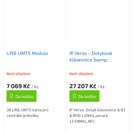
Lift8 UMTS Module
IP Verso – Dotyková
klávesnice &amp;
Bluetooth &amp; RFID
reader 125kHz, secured
Není skladem
Není skladem
13.56MHz, , PIC
7 069 Kč
27 207 Kč
/ ks
/ ks
Do košíku
Do košíku
2N Lift8, UMTS karta pro
IP Verso- Dotyk klávesnice & BT
centrální jednotku
& RFID 125kHz,secure
13.56MHz, NFC