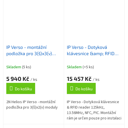
IP Verso - montážní
IP Verso - Dotyková
podložka pro 3(š)x3(v)
klávesnice &amp; RFID
moduly
reader 125kHz, 13.56MHz,
NFC, PIC
Skladem
(5 ks)
Skladem
(>5 ks)
5 940 Kč
15 457 Kč
/ ks
/ ks
Do košíku
Do košíku
2N Helios IP Verso - montážní
IP Verso - Dotyková klávesnice
podložka pro 3(š)x2(v) moduly
& RFID reader 125kHz,
13.56MHz, NFC, PIC. Montážní
rám je určen pouze pro instalaci
Rozšiřujících modulů. 91550946