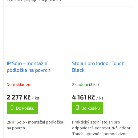
UTP kabelu a konfigurace přes
webové rozhraní zaručují...
IP Solo - montážní
Stojan pro Indoor Touch
podložka na povrch
Black
Není skladem
Skladem
(3 ks)
2 277 Kč
4 161 Kč
/ ks
/ ks
Do košíku
Do košíku
2N IP Solo - montážní podložka
Praktický stolní stojan pro
na povrch
odpovídací jednotku 2N® Indoor
Touch, upevnění pomocí dvou