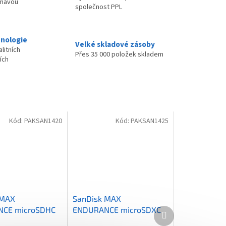
ímavou
společnost PPL
nologie
Velké skladové zásoby
litních
Přes 35 000 položek skladem
ích
Kód:
PAKSAN1420
Kód:
PAKSAN1425
 MAX
SanDisk MAX
CE microSDHC
ENDURANCE microSDXC
Další
produkt
10, U3, V30 /
64GB / C10, U3, V30 /