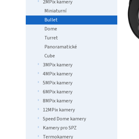
n
2MPix kamery
e
Miniaturní
l
Bullet
Dome
Turret
Panoramatické
Cube
3MPix kamery
4MPix kamery
5MPix kamery
6MPix kamery
8MPix kamery
12MPix kamery
Speed Dome kamery
Kamery pro SPZ
Termokamery