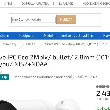
O NÁS
DOPRAVA A PLATBA
INSTALACE
HODNOCENÍ OBCH
HLEDAT
nájem
Podpora
Mobilní monitorovací systém
Nov
Pix kamery
Bullet
Airlive IPC Eco 2Mpix/ bullet/ 2,8mm (101°
ive IPC Eco 2Mpix/ bullet/ 2,8mm (10
ybu/ NIS2+NDAA
001
Průměrné
Neohodnoceno
Podrobnosti hodnocení
Značka:
AirLive
Tip
hodnocení
produktu
2 832 Kč
je
2 4
0,0
2 016 Kč
z
5
Měrná
Skla
hvězdiček.