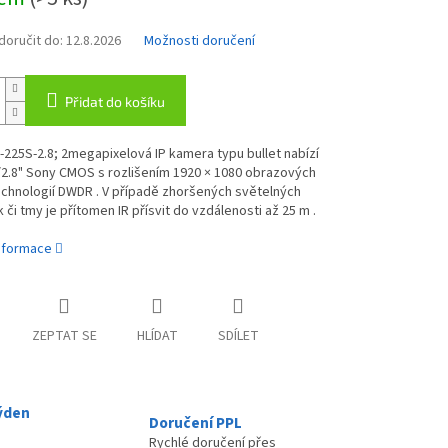
oručit do:
12.8.2026
Možnosti doručení
Přidat do košíku
U-225S-2.8; 2megapixelová IP kamera typu bullet nabízí
/2.8" Sony CMOS s rozlišením 1920 × 1080 obrazových
chnologií DWDR . V případě zhoršených světelných
či tmy je přítomen IR přísvit do vzdálenosti až 25 m .
informace
ZEPTAT SE
HLÍDAT
SDÍLET
ýden
Doručení PPL
Rychlé doručení přes