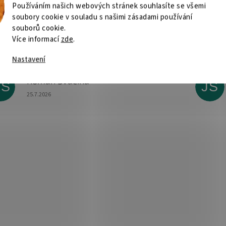
Používáním našich webových stránek souhlasíte se všemi
soubory cookie v souladu s našimi zásadami používání
Radomír Hurník
souborů cookie.
RH
BN
Hodnocení obchodu je 5 z 5 hvězdiček.
Více informací
zde
.
3.8.2026
O.K.
Vše super
Nastavení
Roman Svačina
RS
JŠ
Hodnocení obchodu je 5 z 5 hvězdiček.
25.7.2026