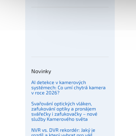
Novinky
AI detekce v kamerových
systémech: Co umí chytrá kamera
v roce 2026?
Svařování optických vláken,
zafukování optiky a pronájem
svářečky i zafukovačky – nové
služby Kamerového světa
NVR vs. DVR rekordér: Jaký je
rozdíl a který vybrat pro váš