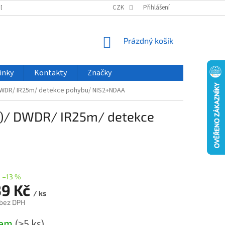
ODU
NOVINKY
VELKOOBCHOD
CZK
ČASTO KLADENÉ DOTAZY
Přihlášení
NÁKUPNÍ
Prázdný košík
KOŠÍK
inky
Kontakty
Značky
)/ DWDR/ IR25m/ detekce pohybu/ NIS2+NDAA
1°)/ DWDR/ IR25m/ detekce
–13 %
39 Kč
/ ks
 bez DPH
dem
(>5 ks)