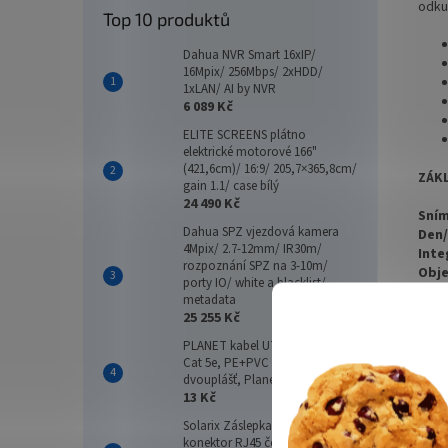
odku
Top 10 produktů
Dahua NVR Smart 16xIP/
16Mpix/ 256Mbps/ 2xHDD/
1xLAN/ AI by NVR
6 089 Kč
ELITE SCREENS plátno
elektrické motorové 166"
(421,6cm)/ 16:9/ 205,7×365,8cm/
ZÁKL
gain 1.1/ case bílý
24 490 Kč
Sním
Dahua SPZ vjezdová kamera
Den/
4Mpix/ 2.7-12mm/ IR30m/
Inte
rozpoznání SPZ na 3-10m/
Obje
porty IO/ white a blacklist/
Maxi
metadata
Rozh
25 255 Kč
Slot
PLANET kabel UTP, drát, 4pár,
Napá
Cat 5e, PE+PVC venkovní
dvouplášť, Planet Elite, Dca 1m
13 Kč
Solarix Záslepka pro female
konektor RJ45 černá plastová