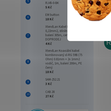
RJ45-0-BK
5 Kč
EM button
18 Kč
XtendLan Kabel B9501NH, 2+1,
Vše 
0,22mm2, stíněný, 75 Ohm,
balení 305m, cena za 1m, LS0H -
DOPRODEJ
4 Kč
XtendLan Koaxiální kabel
kombinovaný xl-RG 59B (75
Ohm) 0.81mm + 2x 1mm2
vodič, 1m, balení 200m, PE
černý
18 Kč
SAM-252.21
3 Kč
CAB 28
27 Kč