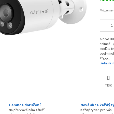
cena:
Můžeme d
Airlive B
snímač 1
bodů s te
podmínek 
Připo...
Detailní 
TISK
Garance doručení
Nová akce každý t
Na přepravě nám záleží.
Každý týden pro Vás