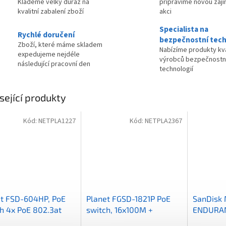
Klademe velký důraz na
připravíme novou zaj
kvalitní zabalení zboží
akci
Specialista na
Rychlé doručení
bezpečnostní tech
Zboží, které máme skladem
Nabízíme produkty kva
expedujeme nejdéle
výrobců bezpečnostn
následující pracovní den
technologií
sející produkty
Kód:
NETPLA1227
Kód:
NETPLA2367
et FSD-604HP, PoE
Planet FGSD-1821P PoE
SanDisk
h 4x PoE 802.3at
switch, 16x100M +
ENDURAN
 2x 100Base-
1xGb/SFP, extend mód
32GB / C