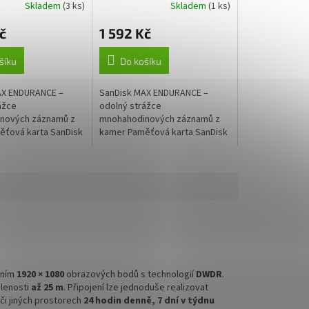
Skladem
(3 ks)
Skladem
(1 ks)
ours / + SD
30,000 Hours / + SD
Adaptér
č
1 592 Kč
šíku
Do košíku
AX ENDURANCE –
SanDisk MAX ENDURANCE –
ážce
odolný strážce
nových záznamů z
mnohahodinových záznamů z
ťová karta SanDisk
kamer Paměťová karta SanDisk
ANCE představuje
MAX ENDURANCE představuje
žiště pro vaše
ideální úložiště pro vaše
ní kameru nebo...
bezpečnostní kameru nebo...
ením
1920 × 1080
obrazových bodů s technologií
DWDR
.
álenosti
až 25 m
. Připojení lze jednoduše realizovat
či jiných prostorech
24 hodin denně, 7 dní v týdnu