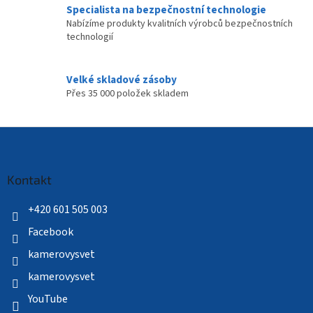
Specialista na bezpečnostní technologie
Nabízíme produkty kvalitních výrobců bezpečnostních
technologií
Velké skladové zásoby
Přes 35 000 položek skladem
Z
á
p
a
Kontakt
t
í
+420 601 505 003
Facebook
kamerovysvet
kamerovysvet
YouTube