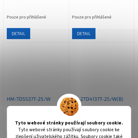
Pouze pro přihlášené
Pouze pro přihlášené
DETAIL
DETAIL
HM-TD5537T-25/W
DS-2TD4137T-25/W(B)
Pouze pro přihlášené
Pouze pro přihlášené
Tyto webové stránky používají soubory cookie.
Tyto webové stránky používají soubory cookie ke
zlepšení uživatelského zážitku. Soubory cookie také
DETAIL
DETAIL