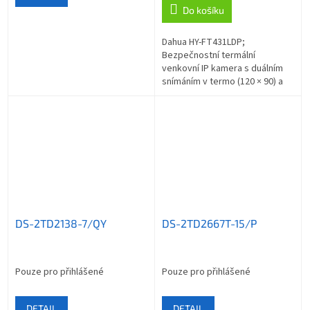
Do košíku
Dahua HY-FT431LDP;
Bezpečnostní termální
venkovní IP kamera s duálním
snímáním v termo (120 × 90) a
vizuální ( 4 Mpx (2688 × 1520 px)
) oblasti. Rozlišovací schopnost
pod 60 mK...
DS-2TD2138-7/QY
DS-2TD2667T-15/P
Pouze pro přihlášené
Pouze pro přihlášené
DETAIL
DETAIL