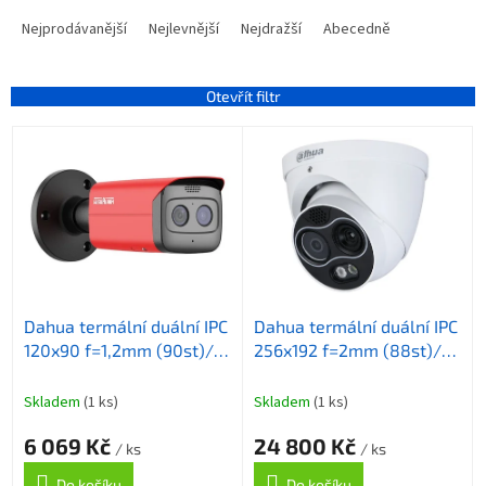
Ř
a
Nejprodávanější
Nejlevnější
Nejdražší
Abecedně
z
e
n
Otevřít filtr
í
V
p
ý
r
p
o
i
d
s
u
p
k
r
t
o
ů
Dahua termální duální IPC
Dahua termální duální IPC
d
120x90 f=1,2mm (90st)/
256x192 f=2mm (88st)/
u
vizuál 4Mpix 4mm (85st)/
vizuál 4Mpix 2mm (94st)/
k
IR25m/ bullet/ detekce
IR30m/ turret/ detekce
t
Skladem
(1 ks)
Skladem
(1 ks)
ohně
ohně/ měření teploty
ů
6 069 Kč
24 800 Kč
/ ks
/ ks
Do košíku
Do košíku