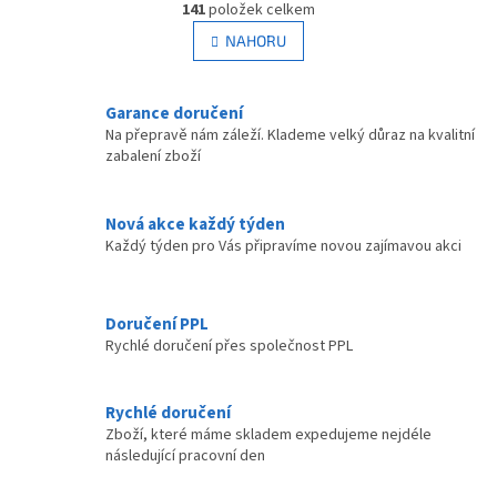
r
141
položek celkem
v
á
l
NAHORU
n
á
k
d
o
v
a
Garance doručení
á
c
Na přepravě nám záleží. Klademe velký důraz na kvalitní
n
í
zabalení zboží
í
p
r
v
Nová akce každý týden
k
Každý týden pro Vás připravíme novou zajímavou akci
y
v
ý
p
Doručení PPL
i
Rychlé doručení přes společnost PPL
s
u
Rychlé doručení
Zboží, které máme skladem expedujeme nejdéle
následující pracovní den