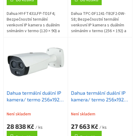
Dahua HY-FT431LFP-TD1F4;
Dahua TPC-DF1241-TB2F2-DW-
Bezpečnostní termální
S8; Bezpečnostní termální
venkovní IP kamera s duálním
venkovní IP kamera s duálním
snímáním v termo (120 × 90) a
snímáním v termo (256 × 192) a
vizuální ( 4 Mpx (2688 × 1520 px)
vizuální ( 4 Mpx - 2336 × 1752 px )
) oblasti. Rozlišovací schopnost
oblasti. Rozlišovací...
pod...
Dahua termální duální IP
Dahua termální duální IP
kamera/ termo 256x192
kamera/ termo 256x192
f=7mm (24st)/ vizuál
f=7mm (24st)/ vizuál
4Mpix f=8mm (33st)/
4Mpix f=8mm (33st)/
Není skladem
Není skladem
IR50m/ analytiky/ měření
IR50m/ analytiky
28 838 Kč
27 663 Kč
teploty
/ ks
/ ks