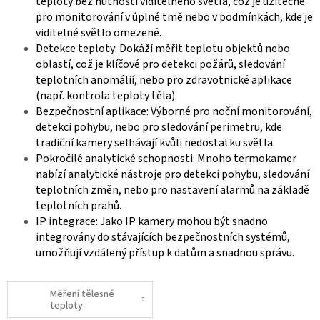
teploty bez nutnosti viditelného světla, což je užitečné
pro monitorování v úplné tmě nebo v podmínkách, kde je
viditelné světlo omezené.
Detekce teploty
: Dokáží měřit teplotu objektů nebo
oblastí, což je klíčové pro detekci požárů, sledování
teplotních anomálií, nebo pro zdravotnické aplikace
(např. kontrola teploty těla).
Bezpečnostní aplikace
: Výborné pro noční monitorování,
detekci pohybu, nebo pro sledování perimetru, kde
tradiční kamery selhávají kvůli nedostatku světla.
Pokročilé analytické schopnosti
: Mnoho termokamer
nabízí analytické nástroje pro detekci pohybu, sledování
teplotních změn, nebo pro nastavení alarmů na základě
teplotních prahů.
IP integrace
: Jako IP kamery mohou být snadno
integrovány do stávajících bezpečnostních systémů,
umožňují vzdálený přístup k datům a snadnou správu.
Měření tělesné
teploty