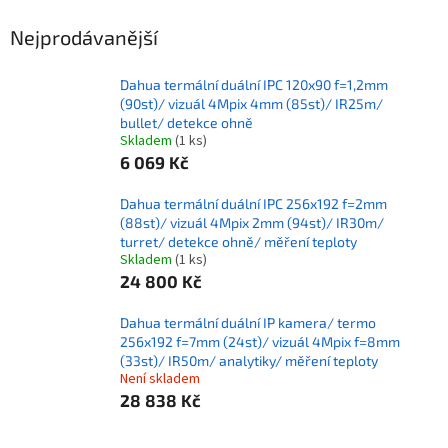
Nejprodávanější
Dahua termální duální IPC 120x90 f=1,2mm
(90st)/ vizuál 4Mpix 4mm (85st)/ IR25m/
bullet/ detekce ohně
Skladem
(1 ks)
6 069 Kč
Dahua termální duální IPC 256x192 f=2mm
(88st)/ vizuál 4Mpix 2mm (94st)/ IR30m/
turret/ detekce ohně/ měření teploty
Skladem
(1 ks)
24 800 Kč
Dahua termální duální IP kamera/ termo
256x192 f=7mm (24st)/ vizuál 4Mpix f=8mm
(33st)/ IR50m/ analytiky/ měření teploty
Není skladem
28 838 Kč