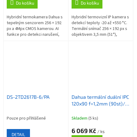
Do košíku
Do košíku
Hybridní termokamera Dahua s
Hybridní termovizní IP kamera s
tepelným senzorem 256 × 192
detekcí teploty -20 až +550 °C.
px a 4Mpx CMOS kamerou. AI
Termální snímač 256 × 192 px s
funkce pro detekci narušení,
objektivem 3,5 mm (51°),
kouření a volání, vestavěné bílé
vizuální CMOS 4 Mpx s
světlo a reproduktor pro...
objektivem 4 mm (71°). AI
funkce,...
DS-2TD2617B-6/PA
Dahua termální duální IPC
120x90 f=1,2mm (90st)/
vizuál 4Mpix 4mm (85st)/
IR15m/ turret/ detekce
Pouze pro přihlášené
Skladem
(5 ks)
ohně
6 069 Kč
/ ks
DETAIL