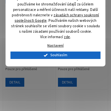
používáme ke shromažďování údajů za účelem
personalizace a měření účinnosti naší reklamy. Další
podrobnosti naleznete v
zásadách ochrany soukromí
společnosti Google
. Používáním našich webových
stránek souhlasíte se všemi soubory cookie v souladu
s našimi zásadami používání souborů cookie.
Více informací
zde
.
Nastavení
HM-TD5537T-15/W
DS-2TD4137T-9/W(B)
Souhlasím
Pouze pro přihlášené
Pouze pro přihlášené
DETAIL
DETAIL