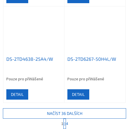
DS-2TD4638-25A4/W
DS-2TD6267-50H4L/W
Pouze pro přihlášené
Pouze pro přihlášené
DETAIL
DETAIL
NAČÍST 36 DALŠÍCH
S
1
4
t
O