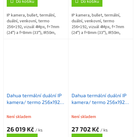
Do košíku
Do košíku
IP kamera, bullet, termální,
IP kamera, bullet, termální,
duální, venkovní, termo
duální, venkovní, termo
256×192, vizuál 4Mpx, f=7mm
256×192, vizuál 4Mpx, f=7mm
(24°) a f=8mm (33°), IR50m,
(24°) a f=8mm (33°), IR50m,
analytiky, měření teploty
analytiky
Dahua termální duální IP
Dahua termální duální IP
kamera/ termo 256x192
kamera/ termo 256x192
f=3,5mm (51st)/ vizuál
f=3.5mm (51st)/ vizuál
4Mpix f=4mm (71st)/
4Mpix f=4mm (71st)/
Není skladem
Není skladem
IR35m/ analytiky
IR35m/ analytiky/ měření
26 019 Kč
27 702 Kč
tepl.
/ ks
/ ks