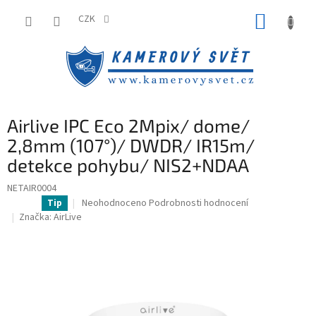
Přejít
NÁKUP
na
CZK
obsah
KOŠÍK
Airlive IPC Eco 2Mpix/ dome/
2,8mm (107°)/ DWDR/ IR15m/
detekce pohybu/ NIS2+NDAA
NETAIR0004
Průměrné
Neohodnoceno
Podrobnosti hodnocení
Tip
hodnocení
Značka:
AirLive
produktu
je
0,0
z
5
hvězdiček.