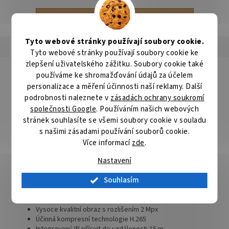
ZOBRAZIT VŠECHNY SOUVISEJÍCÍ PRODUKTY
Tyto webové stránky používají soubory cookie.
Popis
Podobné (2)
Hodnocení
Diskuze
Tyto webové stránky používají soubory cookie ke
zlepšení uživatelského zážitku. Soubory cookie také
Detailní popis produktu
používáme ke shromažďování údajů za účelem
personalizace a měření účinnosti naší reklamy. Další
Airlive MD-215-2.8
podrobnosti naleznete v
zásadách ochrany soukromí
2megapixelová IP kamera typu
dome
nabízí snímač
1/2,8" Sony
společnosti Google
. Používáním našich webových
IMX307 CMOS
s rozlišením
1920 × 1080
obrazových bodů a
stránek souhlasíte se všemi soubory cookie v souladu
podporu technologie
DWDR
. V případě zhoršených světelných
s našimi zásadami používání souborů cookie.
podmínek či tmy je přítomen IR přísvit do vzdálenosti
až 15 m
.
Připojení lze jednoduše realizovat drátově pomocí
RJ-45
. Díky
Více informací
zde
.
aplikaci Videolink
lze sledovat dění v domácnosti či jiných
Nastavení
prostorech
24 hodin denně, 7 dní v týdnu
odkudkoli skrze váš
smartphone. Kamera navíc disponuje zabudovaným
Souhlasím
mikrofonem
. Díky voděodolnosti dle
IP66
nabízí jak vnitřní, tak i
venkovní možnost použití.
Vysoce kvalitní obraz s rozlišením 2 Mpx
Účinná kompresní technologie H.265
Integrovaný IR přísvit do vzdálenosti 15 m