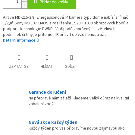
Přidat do košíku
Airlive MD-215-2.8; 2megapixelová IP kamera typu dome nabízí snímač
1/2,8" Sony IMX307 CMOS s rozlišením 1920 × 1080 obrazových bodů a
podporu technologie DWDR . V případě zhoršených světelných
podmínek či tmy je přítomen IR přísvit do vzdálenosti až ...
Detailní informace
ZEPTAT SE
HLÍDAT
SDÍLET
Garance doručení
Na přepravě nám záleží. Klademe velký důraz na kvalitní
zabalení zboží
Nová akce každý týden
Každý týden pro Vás připravíme novou zajímavou akci