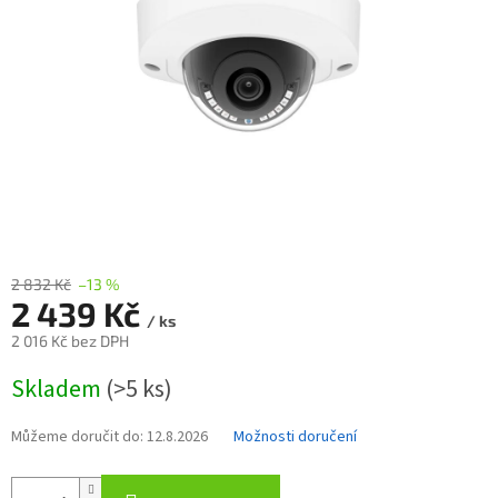
2 832 Kč
–13 %
2 439 Kč
/ ks
2 016 Kč bez DPH
Měrná
Skladem
(>5 ks)
cena:
Můžeme doručit do:
12.8.2026
Možnosti doručení