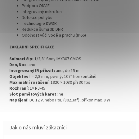
Podpora ONVIF
Integrovaný mikrofon
Detekce pohybu
Technologie DWDR
Redukce šumu 3D DNR
Odolnost vůči vodě a prachu (IP66)
ZÁKLADNÍ SPECIFIKACE
Snímací čip:
1/2,8" Sony IMX307 CMOS
Den/Noc:
ano
Integrovaný IR přísvit:
ano, do 15 m
Objektiv:
f = 2,8 mm, pevný, 107° horizontálně
Maximální rozlišení:
1920 × 1080 při 30 fps
Rozhraní:
1× RJ-45
Slot paměťových karet:
ne
Napájení:
DC 12 V, nebo PoE (802.3af), příkon max. 8 W