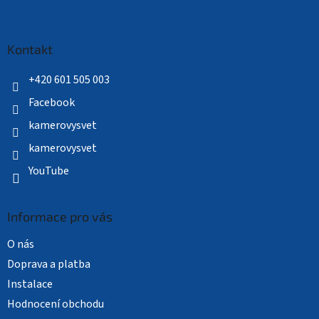
Z
á
p
a
Kontakt
t
í
+420 601 505 003
Facebook
kamerovysvet
kamerovysvet
YouTube
Informace pro vás
O nás
Doprava a platba
Instalace
Hodnocení obchodu