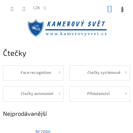
Přejít
NÁKUP
na
CZK
obsah
KOŠÍK
Čtečky
Face recognition
čtečky systémové
čtečky autonomní
Příslušenství
Nejprodávanější
BC2000