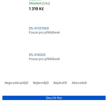
Skladem
(2 ks)
1 319 Kč
DS-K1107AEK
Pouze pro přihlášené
DS-K1802E
Pouze pro přihlášené
Ř
a
Nejprodávanější
Nejlevnější
Nejdražší
Abecedně
z
e
n
Otevřít filtr
í
V