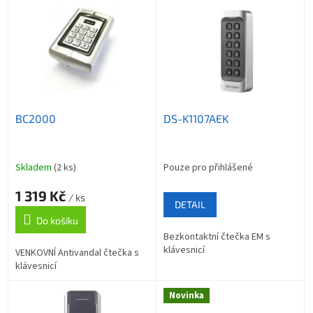
p
ý
r
p
o
i
d
s
u
p
k
r
t
o
ů
BC2000
DS-K1107AEK
d
u
k
t
Skladem
(2 ks)
Pouze pro přihlášené
ů
1 319 Kč
/ ks
DETAIL
Do košíku
Bezkontaktní čtečka EM s
klávesnicí
VENKOVNÍ Antivandal čtečka s
klávesnicí
Novinka