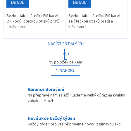
DETAIL
DETAIL
Bezkontaktní čtečka EM karet,
Bezkontaktní čtečka EM karet;
QR kódů, čtečkou otisků prstů
se čtečkou otisků prstů a
a klávesnicí
klávesnicí
NAČÍST 36 DALŠÍCH
S
1
3
t
O
r
95
položek celkem
v
á
l
NAHORU
n
á
k
d
o
v
a
Garance doručení
á
c
Na přepravě nám záleží. Klademe velký důraz na kvalitní
n
í
zabalení zboží
í
p
r
v
Nová akce každý týden
k
Každý týden pro Vás připravíme novou zajímavou akci
y