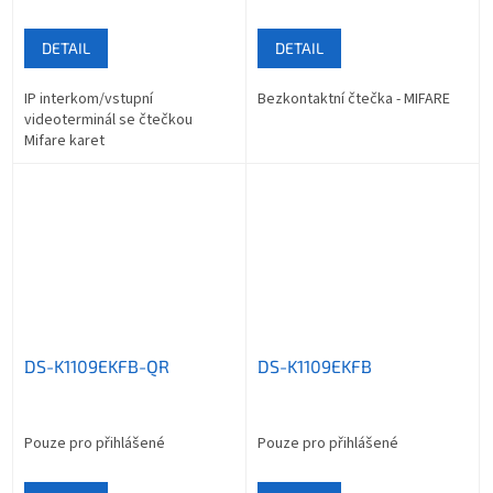
DETAIL
DETAIL
IP interkom/vstupní
Bezkontaktní čtečka - MIFARE
videoterminál se čtečkou
Mifare karet
DS-K1109EKFB-QR
DS-K1109EKFB
Pouze pro přihlášené
Pouze pro přihlášené