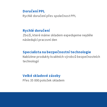
v
ý
p
Doručení PPL
i
Rychlé doručení přes společnost PPL
s
u
Rychlé doručení
Zboží, které máme skladem expedujeme nejdéle
následující pracovní den
Specialista na bezpečnostní technologie
Nabízíme produkty kvalitních výrobců bezpečnostních
technologií
Velké skladové zásoby
Přes 35 000 položek skladem
Z
á
p