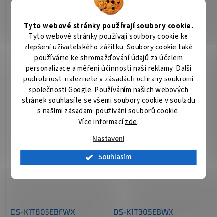
Tyto webové stránky používají soubory cookie.
Tyto webové stránky používají soubory cookie ke
zlepšení uživatelského zážitku. Soubory cookie také
DS-K1T673DWX/Europe
DS-KAB673-P(O-STD)
používáme ke shromažďování údajů za účelem
BV
personalizace a měření účinnosti naší reklamy. Další
podrobnosti naleznete v
zásadách ochrany soukromí
Pouze pro přihlášené
Pouze pro přihlášené
společnosti Google
. Používáním našich webových
stránek souhlasíte se všemi soubory cookie v souladu
DETAIL
DETAIL
s našimi zásadami používání souborů cookie.
Více informací
zde
.
Nastavení
Souhlasím
DS-K1T805EBFWX
DS-K1T805EBWX