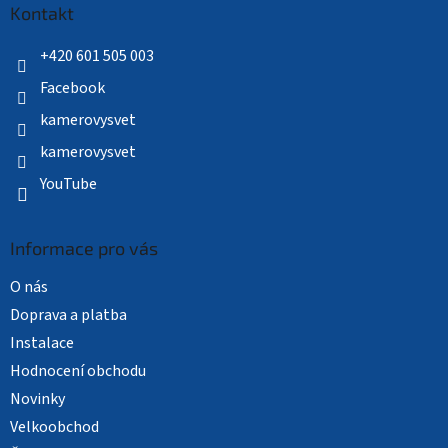
a
Kontakt
t
í
+420 601 505 003
Facebook
kamerovysvet
kamerovysvet
YouTube
Informace pro vás
O nás
Doprava a platba
Instalace
Hodnocení obchodu
Novinky
Velkoobchod