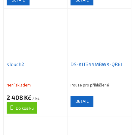
sTouch2
DS-K1T344MBWX-QRE1
Není skladem
Pouze pro přihlášené
2 408 Kč
/ ks
DETAIL
Do košíku