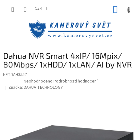
Přejít
NÁKUP
na
CZK
obsah
KOŠÍK
Dahua NVR Smart 4xIP/ 16Mpix/
80Mbps/ 1xHDD/ 1xLAN/ AI by NVR
NETDAH3557
Průměrné
Neohodnoceno
Podrobnosti hodnocení
hodnocení
Značka:
DAHUA TECHNOLOGY
produktu
je
0,0
z
5
hvězdiček.