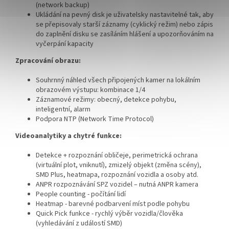
(network backup)
Ukládání na pevný disk je uživatelsky nastavitelné tak, aby
se přepisovaly starší záznamy (cyklický režim) nebo zápis
do zaplnění disku se zasíláním hlášení a upozorňováním na
vyčerpání kapacity
Zpracování obrazu:
Souhrnný náhled všech připojených kamer na lokálním
obrazovém výstupu: kombinace 1/4
Záznamové režimy: obecný, detekce pohybu,
inteligentní, alarm
Podpora NTP (Network Time Protocol)
Videoanalytiky a chytré funkce:
Detekce + rozpoznání obličeje, perimetrická ochrana
(virtuální plot, vniknutí), zmizelý objekt (změna scény),
SMD Plus, heatmapa, rozpoznání vozidla a osoby atd.
ANPR rozpoznávání SPZ vozidel – nutná ANPR kamera
People counting - počítání lidí
Heatmap - barevné podbarvení míst podle pohybu
Quick Pick funkce - rychlý výběr vozidla/člověka
(vyhledávání z událostí SMD)