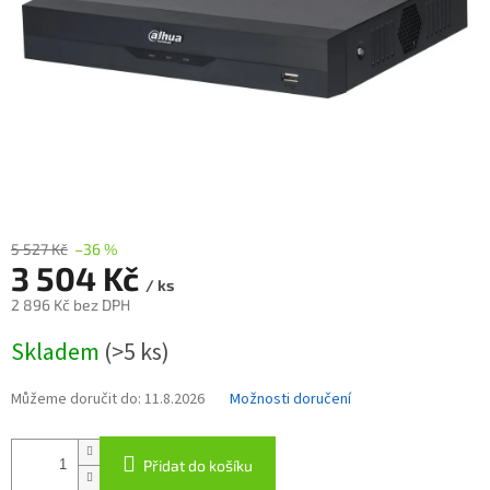
5 527 Kč
–36 %
3 504 Kč
/ ks
2 896 Kč bez DPH
Měrná
Skladem
(>5 ks)
cena:
Můžeme doručit do:
11.8.2026
Možnosti doručení
Přidat do košíku