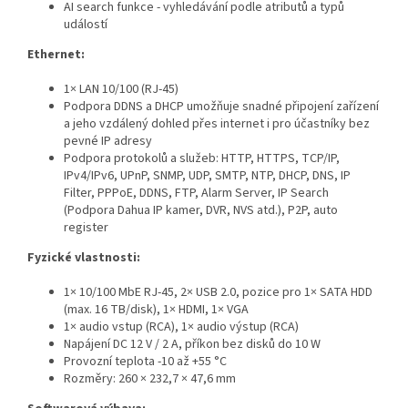
AI search funkce - vyhledávání podle atributů a typů
událostí
Ethernet:
1× LAN 10/100 (RJ-45)
Podpora DDNS a DHCP umožňuje snadné připojení zařízení
a jeho vzdálený dohled přes internet i pro účastníky bez
pevné IP adresy
Podpora protokolů a služeb: HTTP, HTTPS, TCP/IP,
IPv4/IPv6, UPnP, SNMP, UDP, SMTP, NTP, DHCP, DNS, IP
Filter, PPPoE, DDNS, FTP, Alarm Server, IP Search
(Podpora Dahua IP kamer, DVR, NVS atd.), P2P, auto
register
Fyzické vlastnosti:
1× 10/100 MbE RJ-45, 2× USB 2.0, pozice pro 1× SATA HDD
(max. 16 TB/disk), 1× HDMI, 1× VGA
1× audio vstup (RCA), 1× audio výstup (RCA)
Napájení DC 12 V / 2 A, příkon bez disků do 10 W
Provozní teplota -10 až +55 °C
Rozměry: 260 × 232,7 × 47,6 mm