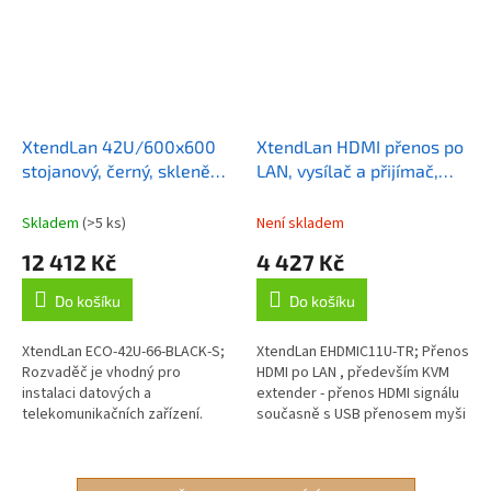
XtendLan 42U/600x600
XtendLan HDMI přenos po
stojanový, černý, skleněné
LAN, vysílač a přijímač,
dveře, plná záda
IP/UDP, 100Mbps@1080p,
přenos USB, funkce KVM
Skladem
(>5 ks)
Není skladem
12 412 Kč
4 427 Kč
Do košíku
Do košíku
XtendLan ECO-42U-66-BLACK-S;
XtendLan EHDMIC11U-TR; Přenos
Rozvaděč je vhodný pro
HDMI po LAN , především KVM
instalaci datových a
extender - přenos HDMI signálu
telekomunikačních zařízení.
současně s USB přenosem myši
Rozvaděče jsou výborně
a klávesnice, pár zařízení
řemeslně zpracovány. Vyrobeny
(vysílač a přijímač) , HDMI je...
jsou z válcované oceli,...