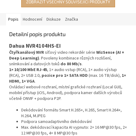
ZOBRAZIT VŠECHNY SOUVISEJÍCÍ PRODUKTY
Popis
Hodnocení
Diskuze
Značka
Detailní popis produktu
Dahua NVR4104HS-EI
Čtyřkanálový NVR
síťový video rekordér série
WizSense (AI +
Deep Learning)
. Povoleny kombinace různých rozlišení,
snímkování a datových toků
do 80 Mb/s
.
1× 10/100 MbE RJ-45
, 1× audio vstup (RCA), 1× audio výstup
(RCA), 2× USB 2.0,
pozice pro 1× SATA HDD
(max. 16 TB/disk),
1×
HDMI, 1× VGA
.
Ovládací webové rozhraní, místní grafické rozhraní (Local GUI),
mobilní přístup (iOS, Android), podpora kamer dalších výrobců
včetně ONVIF + podpora P2P.
Dekódování formátu Smart H.265+, H.265, Smart H.264+,
H.264, MJPEG
Podpora samoadaptivního dekódování
Max. dekódovací kapacita AI vypnuto: 2× 16 MP@30 fps, 2×
12 MP@30 fps, 4× 8 MP@30 fps