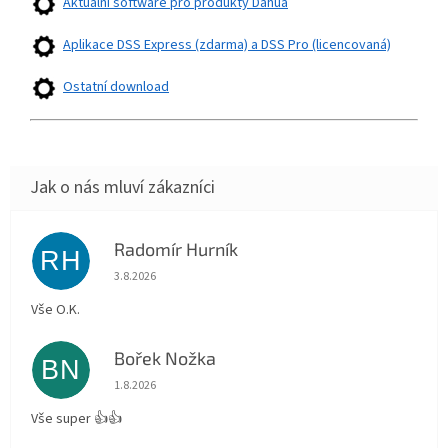
Aktuální software pro produkty Dahua
Aplikace DSS Express (zdarma) a DSS Pro (licencovaná)
Ostatní download
Radomír Hurník
RH
Hodnocení obchodu je 5 z 5 hvězdiček.
3.8.2026
Vše O.K.
Bořek Nožka
BN
Hodnocení obchodu je 5 z 5 hvězdiček.
1.8.2026
Vše super 👍👍