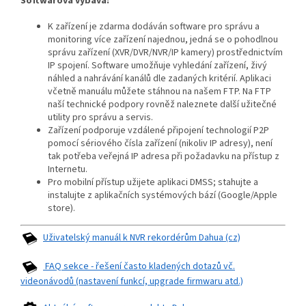
Softwarová výbava:
K zařízení je zdarma dodáván software pro správu a
monitoring více zařízení najednou, jedná se o pohodlnou
správu zařízení (XVR/DVR/NVR/IP kamery) prostřednictvím
IP spojení. Software umožňuje vyhledání zařízení, živý
náhled a nahrávání kanálů dle zadaných kritérií. Aplikaci
včetně manuálu můžete stáhnou na našem FTP. Na FTP
naší technické podpory rovněž naleznete další užitečné
utility pro správu a servis.
Zařízení podporuje vzdálené připojení technologií P2P
pomocí sériového čísla zařízení (nikoliv IP adresy), není
tak potřeba veřejná IP adresa při požadavku na přístup z
Internetu.
Pro mobilní přístup užijete aplikaci DMSS; stahujte a
instalujte z aplikačních systémových bází (Google/Apple
store).
Uživatelský manuál k NVR rekordérům Dahua (cz)
FAQ sekce - řešení často kladených dotazů vč.
videonávodů (nastavení funkcí, upgrade firmwaru atd.)