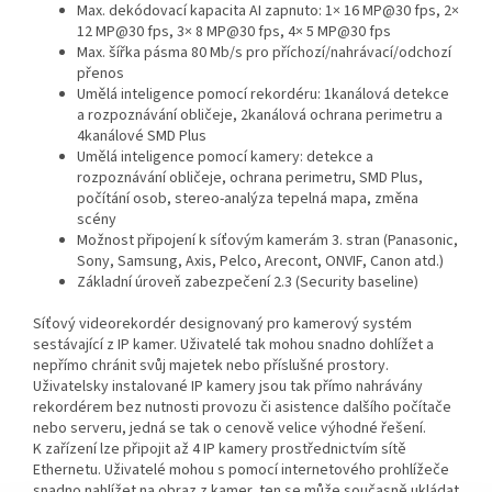
Max. dekódovací kapacita AI zapnuto: 1× 16 MP@30 fps, 2×
12 MP@30 fps, 3× 8 MP@30 fps, 4× 5 MP@30 fps
Max. šířka pásma 80 Mb/s pro příchozí/nahrávací/odchozí
přenos
Umělá inteligence pomocí rekordéru: 1kanálová detekce
a rozpoznávání obličeje, 2kanálová ochrana perimetru a
4kanálové SMD Plus
Umělá inteligence pomocí kamery: detekce a
rozpoznávání obličeje, ochrana perimetru, SMD Plus,
počítání osob, stereo-analýza tepelná mapa, změna
scény
Možnost připojení k síťovým kamerám 3. stran (Panasonic,
Sony, Samsung, Axis, Pelco, Arecont, ONVIF, Canon atd.)
Základní úroveň zabezpečení 2.3 (Security baseline)
Síťový videorekordér designovaný pro kamerový systém
sestávající z IP kamer. Uživatelé tak mohou snadno dohlížet a
nepřímo chránit svůj majetek nebo příslušné prostory.
Uživatelsky instalované IP kamery jsou tak přímo nahrávány
rekordérem bez nutnosti provozu či asistence dalšího počítače
nebo serveru, jedná se tak o cenově velice výhodné řešení.
K zařízení lze připojit až 4 IP kamery prostřednictvím sítě
Ethernetu. Uživatelé mohou s pomocí internetového prohlížeče
snadno nahlížet na obraz z kamer, ten se může současně ukládat