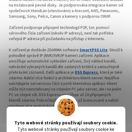
na instalované pevné disky. Je podporována integrace kamer od
společnosti XtendLan (otestováno) a Arecont, AXIS, Panasonic,
Samsung, Sony, Pelco, Canon a kamery s podporou ONVIF.
Zařízení podporuje připojení technologií P2P, tzn. pomocí
sériového čísla zařízení (nikoliv IP adresy), není tak potřeba
veřejná IP adresa při požadavku na přístup z Internetu.
K zařízení je dodáván ZDARMA software
SmartPSS Lite
. Slouží k
pohodlné správě IP (NVR/XVR/IP kamer) zařízení. Aplikace
umožňuje automatické vyhledání zařízení, živý náhled kanálů,
nahrávání vybraných kanálů dle zadaných kritérií a samozřejmě
přehrávání záznamů. Další aplikace je
DSS Express
, která je také
zdarma. Nabízí více funkcí a architekturu klient-server. Nejdříve
naistalujete serverovou část a poté klientskou aplikaci. Klient
může být nainstalovaný na stejném PC jako server, ale i na jiném
PC ve stejné síti. DSS Express umožňuje až 10 připojených
klientů zdarma. Pokročilejší
DSS Pro
je již licencované a nabízí
mnohem více analytických funkcí.
Pro mobilní přístup využijte aplikaci
DMSS
; stahujte a instalujte z
aplikačních systémových bází (Google/Apple).
Tyto webové stránky používají soubory cookie.
ZÁKLADNÍ SPECIFIKACE
Tyto webové stránky používají soubory cookie ke