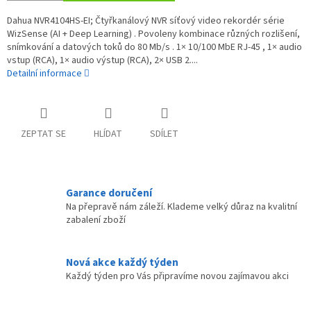
Dahua NVR4104HS-EI; Čtyřkanálový NVR síťový video rekordér série
WizSense (AI + Deep Learning) . Povoleny kombinace různých rozlišení,
snímkování a datových toků do 80 Mb/s . 1× 10/100 MbE RJ-45 , 1× audio
vstup (RCA), 1× audio výstup (RCA), 2× USB 2....
Detailní informace
ZEPTAT SE
HLÍDAT
SDÍLET
Garance doručení
Na přepravě nám záleží. Klademe velký důraz na kvalitní
zabalení zboží
Nová akce každý týden
Každý týden pro Vás připravíme novou zajímavou akci