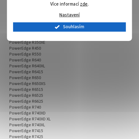
Více informací
zde
.
Kompatibilita:
PowerEdge C6420
Nastavení
PowerEdge C6525
PowerEdge C6620
Souhlasím
PowerEdge R250
PowerEdge R350
PowerEdge R350XE
PowerEdge R450
PowerEdge R550
PowerEdge R640
PowerEdge R640XL
PowerEdge R6415
PowerEdge R650
PowerEdge R650XS
PowerEdge R6515
PowerEdge R6525
PowerEdge R6625
PowerEdge R740
PowerEdge R740XD
PowerEdge R740XD XL
PowerEdge R740XL
PowerEdge R7415
PowerEdge R7425