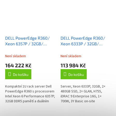
DELL PowerEdge R360/
DELL PowerEdge R360/
Xeon 6357P / 32GB/
Xeon 6333P / 32GB/
2x480GB SSD SATA / H755
2x480GB SSD SATA / H755
/ 3Y PS
/ 3Y Basic on-site
Není skladem
Není skladem
164 222 Kč
113 984 Kč
Do košíku
Do košíku
Kompaktní 1U rack server Dell
Server, Xeon 6333P, 32GB, 2×
PowerEdge R360 s procesorem
480GB SSD, 2× GLAN, H755,
Intel Xeon 6 Performance 6357P,
iDRAC 9 Enterprise 16G, 1×
32GB DDR5 pamětí a duálním
700W, 3Y Basic on-site
napájením 700W. Ideální pro
virtualizaci, databáze a...