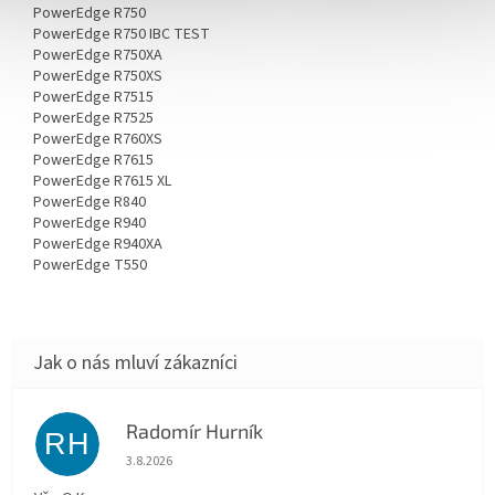
PowerEdge R750
PowerEdge R750 IBC TEST
PowerEdge R750XA
PowerEdge R750XS
PowerEdge R7515
PowerEdge R7525
PowerEdge R760XS
PowerEdge R7615
PowerEdge R7615 XL
PowerEdge R840
PowerEdge R940
PowerEdge R940XA
PowerEdge T550
Radomír Hurník
RH
Hodnocení obchodu je 5 z 5 hvězdiček.
3.8.2026