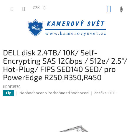
Přejít
NÁKUP
na
CZK
obsah
KOŠÍK
DELL disk 2.4TB/ 10K/ Self-
Encrypting SAS 12Gbps / 512e/ 2.5"/
Hot-Plug/ FIPS SED140 SED/ pro
PowerEdge R250,R350,R450
HDDE3570
Průměrné
Neohodnoceno
Podrobnosti hodnocení
Značka:
DELL
Tip
hodnocení
produktu
je
0,0
z
5
hvězdiček.