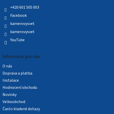
t
í
+420 601 505 003
Facebook
kamerovysvet
kamerovysvet
YouTube
Informace pro vás
O nás
Doprava a platba
Instalace
Hodnocení obchodu
Novinky
Velkoobchod
Často kladené dotazy