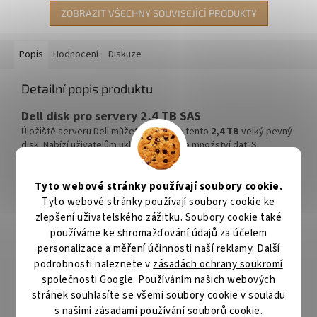
ZOBRAZIT VŠECHNY SOUVISEJÍCÍ PRODUKTY
Popis
Hodnocení
Diskuze
Detailní popis produktu
Dell disk pro servery 2,4 TB SAS
Úložiště serveru Dell můžete zvětšit o tento
2,4 TB
velký pevný
disk. Nabízí uživatelům ukládání velkého množství dat. S
rozhraním SAS nabízí tento pevný disk vysokou rychlost
přenosu. Jednotka je připojitelná za provozu.
Tyto webové stránky používají soubory cookie.
ZÁKLADNÍ SPECIFIKACE
Tyto webové stránky používají soubory cookie ke
zlepšení uživatelského zážitku. Soubory cookie také
Kapacita:
2,4 TB
používáme ke shromažďování údajů za účelem
personalizace a měření účinnosti naší reklamy. Další
Rychlost:
10000 ot./min
podrobnosti naleznete v
zásadách ochrany soukromí
Formát:
2,5"
společnosti Google
. Používáním našich webových
stránek souhlasíte se všemi soubory cookie v souladu
Rozhraní:
SAS
s našimi zásadami používání souborů cookie.