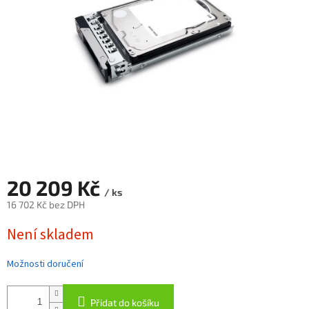
20 209 Kč
/ ks
16 702 Kč bez DPH
Měrná
Není skladem
cena:
Možnosti doručení
Přidat do košíku