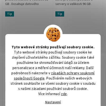
GB . Dosahuje datového
servery o velikosti 96 GB .
přenosu 4800 MT/s . ZÁKLADNÍ
Dosahuje datového přenosu
SPECIFIKACE; Kapacita: 32 GB;
5600 MT/s . ZÁKLADNÍ
Tip
Tip
Set...
SPECIFIKACE; Kapacita:...
Tyto webové stránky používají soubory cookie.
Tyto webové stránky používají soubory cookie ke
KINGSTON 32GB DDR5
HPE 16GB (1x16GB) Single
zlepšení uživatelského zážitku. Soubory cookie také
5600MT/s / DIMM / CL46
Rank x8 DDR4-3200 CAS-
používáme ke shromažďování údajů za účelem
/ ECC Reg / 2Rx8 / Hynix
22-22-22 Unbuffered
personalizace a měření účinnosti naší reklamy. Další
A Renesas
Standard Memory Kit
Není skladem
Není skladem
podrobnosti naleznete v
zásadách ochrany soukromí
33 100 Kč
9 156 Kč
společnosti Google
. Používáním našich webových
/ ks
/ ks
stránek souhlasíte se všemi soubory cookie v souladu
Do košíku
Do košíku
s našimi zásadami používání souborů cookie.
Více informací
zde
.
Kingston 32 GB DDR5 5600
HPE 16 GB DDR4 3200 MT/s;
Nastavení
MT/s; Operační paměť typu
Operační paměť pro servery a