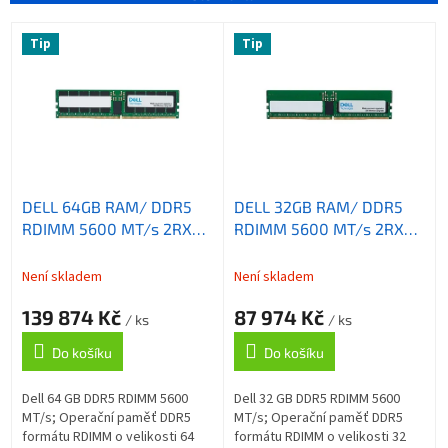
í
V
p
Tip
Tip
ý
r
p
o
i
d
s
u
p
k
r
t
o
ů
DELL 64GB RAM/ DDR5
DELL 32GB RAM/ DDR5
d
RDIMM 5600 MT/s 2RX4/
RDIMM 5600 MT/s 2RX8/
u
pro PowerEdge
pro PowerEdge
k
R760,R660,R6615,R6625,T560,T550,
R760,R660,R6615,R6625,T560
t
Není skladem
Není skladem
Precision 5860,7875,7960
Precision 5860,7875,7960
ů
139 874 Kč
87 974 Kč
/ ks
/ ks
Do košíku
Do košíku
Dell 64 GB DDR5 RDIMM 5600
Dell 32 GB DDR5 RDIMM 5600
MT/s; Operační paměť DDR5
MT/s; Operační paměť DDR5
formátu RDIMM o velikosti 64
formátu RDIMM o velikosti 32