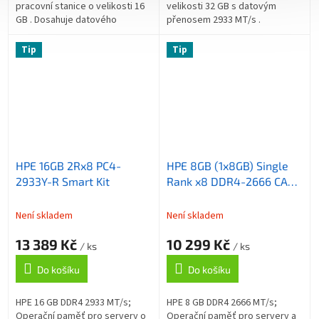
pracovní stanice o velikosti 16
velikosti 32 GB s datovým
GB . Dosahuje datového
přenosem 2933 MT/s .
přenosu 2933 MT/s . ZÁKLADNÍ
ZÁKLADNÍ SPECIFIKACE;
SPECIFIKACE; Kapacita: 16 GB;
Kapacita: 32 GB; Set pamětí: 1x
Tip
Tip
Set...
32 GB; Typ paměti:...
HPE 16GB 2Rx8 PC4-
HPE 8GB (1x8GB) Single
2933Y-R Smart Kit
Rank x8 DDR4-2666 CAS-
19-19-19 Unbuff Std Mem
Kit ml30/dl20G10
Není skladem
Není skladem
13 389 Kč
10 299 Kč
/ ks
/ ks
Do košíku
Do košíku
HPE 16 GB DDR4 2933 MT/s;
HPE 8 GB DDR4 2666 MT/s;
Operační paměť pro servery o
Operační paměť pro servery a