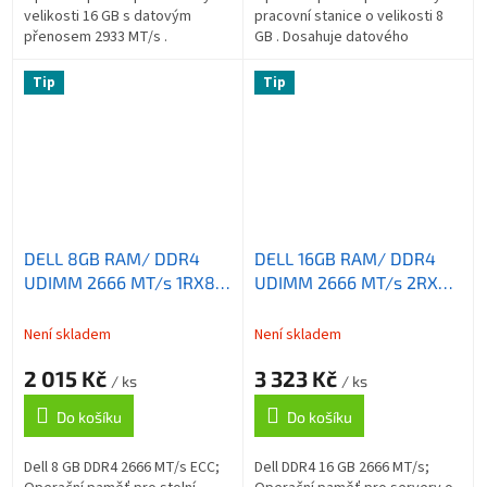
velikosti 16 GB s datovým
pracovní stanice o velikosti 8
přenosem 2933 MT/s .
GB . Dosahuje datového
ZÁKLADNÍ SPECIFIKACE;
přenosu 2666 MT/s . ZÁKLADNÍ
Kapacita: 16 GB; Set pamětí: 1 x
SPECIFIKACE; Kapacita: 8 GB;
Tip
Tip
16 GB; Typ paměti:...
Set paměti:...
DELL 8GB RAM/ DDR4
DELL 16GB RAM/ DDR4
UDIMM 2666 MT/s 1RX8
UDIMM 2666 MT/s 2RX8
ECC/ pro PowerEdge
ECC/ pro PE
T130/ R230/ R330/ T330/
T30,T40,T130,T140,R230,R24
Není skladem
Není skladem
T30/ T40/ T140,/ R240/
2 015 Kč
3 323 Kč
R340/ T340
/ ks
/ ks
Do košíku
Do košíku
Dell 8 GB DDR4 2666 MT/s ECC;
Dell DDR4 16 GB 2666 MT/s;