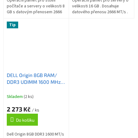
Operační paměť pro stolní
Operační paměť pro servery o
počítače a servery o velikosti 8
velikosti 16 GB . Dosahuje
GB s datovým přenosem 2666
datového přenosu 2666 MT/s .
MT/s . ZÁKLADNÍ SPECIFIKACE;
ZÁKLADNÍ SPECIFIKACE;
Kapacita: 8 GB; Set pamětí: 1×
Kapacita: 16 GB; Set paměti: 1×
Tip
8...
16 GB; Typ:...
DELL Origin 8GB RAM/
DDR3 UDIMM 1600 MHz
2RX8 ECC/ pro DELL
PowerEdge R210 II/ T110
Skladem
(2 ks)
II/ T20/ R220
2 273 Kč
/ ks
Do košíku
Dell Origin 8GB DDR3 1600 MT/s