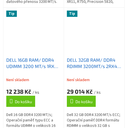
datového přenosu 3200 MT/s.
XR11, R750, Precision 5820,
ZÁKLADNÍ SPECIFIKACE;
T7920XL, R7920
Kapacita: 32 GB; Set paměti: 1x
Tip
Tip
32 GB;...
DELL 16GB RAM/ DDR4
DELL 32GB RAM/ DDR4
UDIMM 3200 MT/s 1RX8
RDIMM 3200MT/s 2RX4/
ECC pro PowerEdge T350/
pro PowerEdge R440,
T140/ R240/ R340/
R540, R640, R6515, R740,
Není skladem
Není skladem
T340/ T150/ R250/ T350/
R740XD, T440, T640
12 238 Kč
29 014 Kč
R350
/ ks
/ ks
Do košíku
Do košíku
Dell 16 GB DDR4 3200 MT/s;
Dell 32 GB DDR4 3200 MT/s ECC;
Operační paměť typu ECC a
Operační paměť DDR4 formátu
formátu UDIMM o velikosti 16
RDIMM o velikosti 32 GB s