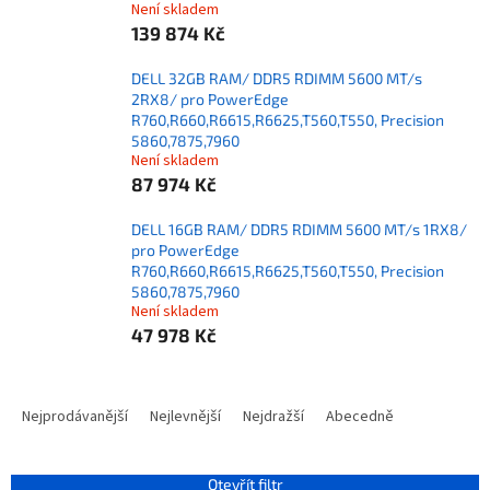
Není skladem
139 874 Kč
DELL 32GB RAM/ DDR5 RDIMM 5600 MT/s
2RX8/ pro PowerEdge
R760,R660,R6615,R6625,T560,T550, Precision
5860,7875,7960
Není skladem
87 974 Kč
DELL 16GB RAM/ DDR5 RDIMM 5600 MT/s 1RX8/
pro PowerEdge
R760,R660,R6615,R6625,T560,T550, Precision
5860,7875,7960
Není skladem
47 978 Kč
Ř
a
Nejprodávanější
Nejlevnější
Nejdražší
Abecedně
z
e
n
Otevřít filtr