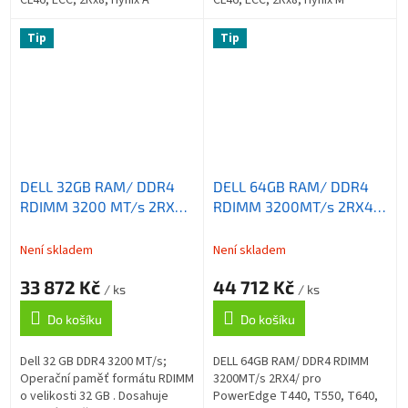
CL46, ECC, 2Rx8, Hynix A
CL46, ECC, 2Rx8, Hynix M
Tip
Tip
DELL 32GB RAM/ DDR4
DELL 64GB RAM/ DDR4
RDIMM 3200 MT/s 2RX8
RDIMM 3200MT/s 2RX4/
ECC/ pro PowerEdge
pro PowerEdge T440,
R650, R750, R450, R550,
T550, T640, XR11, R750,
Není skladem
Není skladem
Precision 7920, 7820,
Precision 5820, T7920XL,
33 872 Kč
44 712 Kč
R7920
R7920
/ ks
/ ks
Do košíku
Do košíku
Dell 32 GB DDR4 3200 MT/s;
DELL 64GB RAM/ DDR4 RDIMM
Operační paměť formátu RDIMM
3200MT/s 2RX4/ pro
o velikosti 32 GB . Dosahuje
PowerEdge T440, T550, T640,