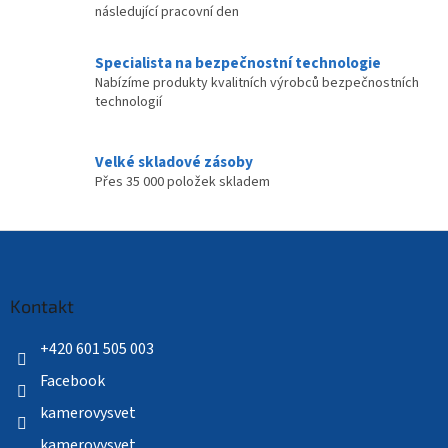
následující pracovní den
Specialista na bezpečnostní technologie
Nabízíme produkty kvalitních výrobců bezpečnostních
technologií
Velké skladové zásoby
Přes 35 000 položek skladem
Z
á
p
a
Kontakt
t
í
+420 601 505 003
Facebook
kamerovysvet
kamerovysvet