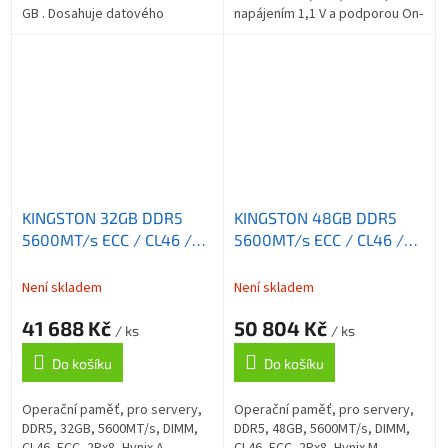
GB . Dosahuje datového
napájením 1,1 V a podporou On-
přenosu 5600 MT/s . Tato
Die ECC. Určen pro serverové a
paměť není kompatibilní se
pracovní stanice vyžadující
staršími paměťmi na...
spolehlivý...
KINGSTON 32GB DDR5
KINGSTON 48GB DDR5
5600MT/s ECC / CL46 /
5600MT/s ECC / CL46 /
DIMM / 2Rx8 Hynix A
DIMM / 2Rx8 Hynix M
Není skladem
Není skladem
41 688 Kč
50 804 Kč
/ ks
/ ks
Do košíku
Do košíku
Operační paměť, pro servery,
Operační paměť, pro servery,
DDR5, 32GB, 5600MT/s, DIMM,
DDR5, 48GB, 5600MT/s, DIMM,