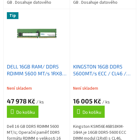
GB . Dosahuje datového
GB . Dosahuje datového
přenosu 5600 MT/s . Tato
přenosu 5600 MT/s . Tato
paměť není kompatibilní se
paměť není kompatibilní se
Tip
staršími paměťmi na...
staršími paměťmi na...
DELL 16GB RAM/ DDR5
KINGSTON 16GB DDR5
RDIMM 5600 MT/s 1RX8/
5600MT/s ECC / CL46 /
pro PowerEdge
UDIMM / 1Rx8 Hynix A
R760,R660,R6615,R6625,T560,T550,
Server Premier
Není skladem
Není skladem
Precision 5860,7875,7960
47 978 Kč
16 005 Kč
/ ks
/ ks
Do košíku
Do košíku
Dell 16 GB DDR5 RDIMM 5600
Kingston KSM56E46BS8KM-
MT/s; Operační paměť DDR5
16HA je 16GB DDR5-5600 ECC
formátu RDIMM o velikosti 16
DIMM modul (1Rx8) s CL46,