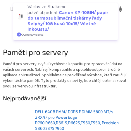
Přejít
Václav ze Strakonic
NÁKUP
na
CZK
právě objednal:
Canon KP-108IN/ papír
obsah
KOŠÍK
do termosublimační tiskárny řady
Selphy/ 108 kusů 10x15/ Včetně
inkoustu/
Overenyweb.cz
Paměti pro servery
Paměti pro servery zvyšují rychlost a kapacitu pro zpracování dat na
vašich serverech. Nabízejí kompatibilitu a spolehlivost pro náročné
aplikace a virtualizaci. Spoléháme na prověřené výrobce, kteří zaručují
výkon těchto pamětí. Tyto produkty osloví ty, kdo chtějí optimalizovat
svou serverovou infrastrukturu.
Nejprodávanější
DELL 64GB RAM/ DDR5 RDIMM 5600 MT/s
2RX4/ pro PowerEdge
R760,R660,R6615,R6625,T560,T550, Precision
5860,7875,7960