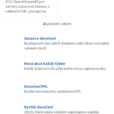
ECC; Operační paměť pro
servery a pracovní stanice, s
velikostí 8 GB , pracující na
frekvenci 1600 MT/s . ZÁKLADNÍ
SPECIFIKACE; Kapacita: 8 GB;...
21
položek celkem
O
v
l
Garance doručení
á
Na přepravě nám záleží. Klademe velký důraz na kvalitní
d
zabalení zboží
a
c
í
Nová akce každý týden
p
Každý týden pro Vás připravíme novou zajímavou akci
r
v
k
y
Doručení PPL
v
Rychlé doručení přes společnost PPL
ý
p
i
Rychlé doručení
s
Zboží, které máme skladem expedujeme nejdéle
u