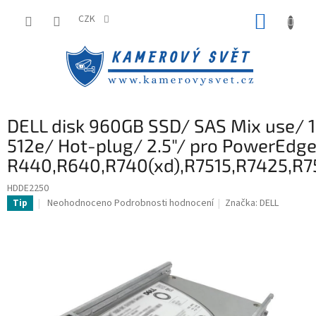
Přejít
NÁKUP
na
CZK
obsah
KOŠÍK
DELL disk 960GB SSD/ SAS Mix use/ 
512e/ Hot-plug/ 2.5"/ pro PowerEdg
R440,R640,R740(xd),R7515,R7425,R7
HDDE2250
Průměrné
Neohodnoceno
Podrobnosti hodnocení
Značka:
DELL
Tip
hodnocení
produktu
je
0,0
z
5
hvězdiček.