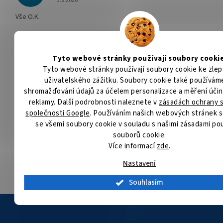
3.8.2026
Vše O.K.
Bořek Nožka
BN
Hodnocení obchodu je 5 z 5 hvězdiček.
1.8.2026
Tyto webové stránky používají soubory cookie
Tyto webové stránky používají soubory cookie ke zlep
Vše super 👍👍
uživatelského zážitku. Soubory cookie také používám
shromažďování údajů za účelem personalizace a měření účin
Roman Svačina
RS
reklamy. Další podrobnosti naleznete v
zásadách ochrany 
Hodnocení obchodu je 5 z 5 hvězdiček.
25.7.2026
společnosti Google
. Používáním našich webových stránek s
se všemi soubory cookie v souladu s našimi zásadami po
souborů cookie.
Jan Šindler
JŠ
Více informací
zde
.
Hodnocení obchodu je 5 z 5 hvězdiček.
21.7.2026
Nastavení
Zobrazit další hodnocení
Souhlasím
Z
á
p