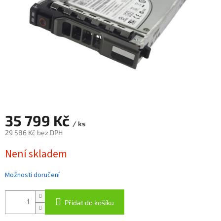
35 799 Kč
/ ks
29 586 Kč bez DPH
Měrná
Není skladem
cena:
Možnosti doručení
Přidat do košíku