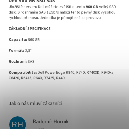
Dell 960 GB SSD SAS
Úložiště serveru Dell můžete zvětšit o tento
960 GB
velký SSD
disk. S rozhraním SAS 12Gb/s nabízí tento pevný disk vysokou
rychlost přenosu. Jednotka je připojitelná za provozu.
ZÁKLADNÍ SPECIFIKACE
Kapacita:
960 GB
Formát:
2,5"
Rozhraní:
SAS
Kompatibilita:
Dell PowerEdge R840, R740, R740XD, R940xa,
C6420, R6415, R640, R7425, R440
Radomír Hurník
RH
Hodnocení obchodu je 5 z 5 hvězdiček.