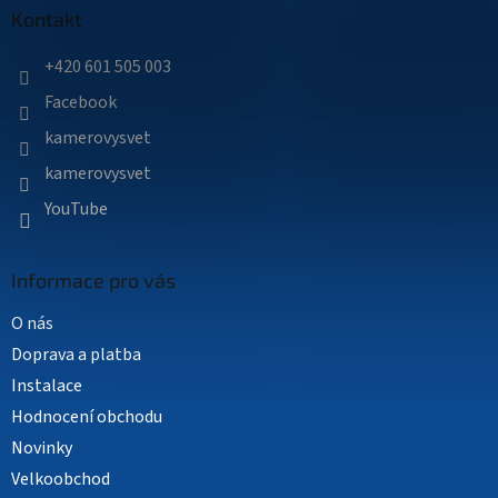
a
Kontakt
t
í
+420 601 505 003
Facebook
kamerovysvet
kamerovysvet
YouTube
Informace pro vás
O nás
Doprava a platba
Instalace
Hodnocení obchodu
Novinky
Velkoobchod