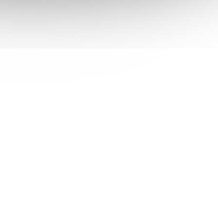
Gen2 poskytuje účinnou a cenově
ůležité
dostupnou ochranu napájení pro důležité
ionálním
aplikace v domácnostech i profesionálním
prostředí. Jako ochrana...
UPSE1369
Kód:
UPSE1368
UD,
EATON UPS 5E Gen2 5E900UI, USB,
IEC, 900VA, 1/1 fáze
 skladem
Není skladem
 košíku
2 149 Kč
Do košíku
/ ks
ton 5E
Eaton 5E Gen2 UPS - 5E900UI; Eaton 5E