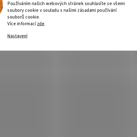
ine-int.
1/1f, Line-int.
Používáním našich webových stránek souhlasíte se všemi
soubory cookie v souladu s našimi zásadami používání
Kód:
1Y42000101
Kód:
souborů cookie.
Více informací
zde
.
Nastavení
E2200EILCD
EATON UPS 5E Gen2 5E2200
USB, IEC, 2200VA, 1/1 fáze
Skladem
(1 ks)
Není
68 Kč
Do košíku
7 990 Kč
Do
/ ks
/ ks
Power Value GreenPower LCD UPS
Eaton 5E Gen2 UPS - 5E2200UI; Eat
A/1320W
Gen2 poskytuje účinnou a cenově