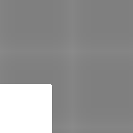
FR 230
Záložní zdroj GENIO iDialog Rack 600VA
360W / Offline
ód:
53915
Kód:
53912
CyberPower BU650E-FR
 skladem
Skladem
(1 ks)
 košíku
1 755 Kč
Do košíku
/ ks
 4 min,
Záložní zdroj 650VA / 360W, 3x zásuvka