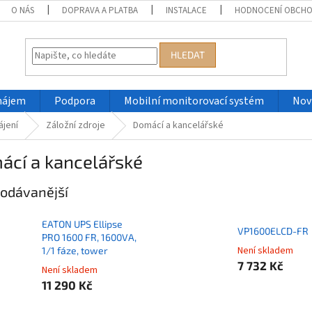
O NÁS
DOPRAVA A PLATBA
INSTALACE
HODNOCENÍ OBCH
HLEDAT
nájem
Podpora
Mobilní monitorovací systém
Nov
ájení
Záložní zdroje
Domácí a kancelářské
ácí a kancelářské
odávanější
EATON UPS Ellipse
VP1600ELCD-FR
PRO 1600 FR, 1600VA,
Není skladem
1/1 fáze, tower
7 732 Kč
Není skladem
11 290 Kč