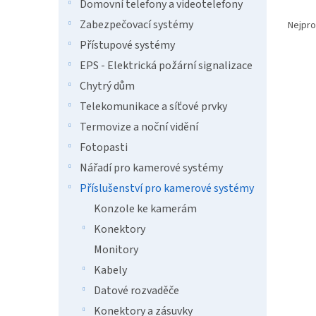
n
Domovní telefony a videotelefony
Ř
e
a
Zabezpečovací systémy
Nejpro
l
z
Přístupové systémy
e
EPS - Elektrická požární signalizace
V
n
ý
í
Chytrý dům
p
p
Telekomunikace a síťové prvky
i
r
Termovize a noční vidění
s
o
p
Fotopasti
d
r
u
Nářadí pro kamerové systémy
o
k
Příslušenství pro kamerové systémy
d
t
Konzole ke kamerám
u
ů
EATO
k
Konektory
1600V
t
Monitory
ů
Kabely
Datové rozvaděče
11 
Konektory a zásuvky