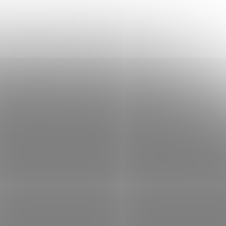
x IEC-
Záložní zdroj 1000VA / 600W, LCD, 6x IEC-
C13, USB, RS232
ód:
53995
Kód:
53940
USIDR60
dostupné
Není skladem
 košíku
9 668 Kč
Do košíku
/ ks