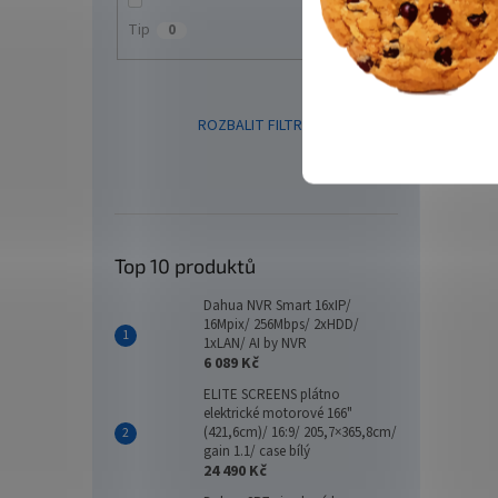
1/1f, L
Tip
0
ROZBALIT FILTR
Top 10 produktů
VALU
Dahua NVR Smart 16xIP/
16Mpix/ 256Mbps/ 2xHDD/
1xLAN/ AI by NVR
6 089 Kč
ELITE SCREENS plátno
9 6
elektrické motorové 166"
(421,6cm)/ 16:9/ 205,7×365,8cm/
gain 1.1/ case bílý
Cyber
24 490 Kč
2200V