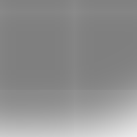
ůležité
dostupnou ochranu napájení pro důležité
ionálním
aplikace v domácnostech i profesionálním
prostředí. Jako ochrana...
UPSE1372
Kód:
UPSE1371
UD,
EATON UPS 5E Gen2 5E1200UI,
USB, IEC, 1200VA, 1/1 fáze
 skladem
Není skladem
 košíku
3 749 Kč
Do košíku
/ ks
ton 5E
Eaton 5E Gen2 UPS - 5E1200UI; Eaton 5E