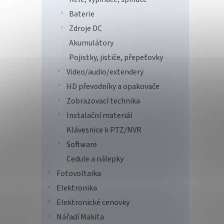
Baterie
Cyber
Zdroje DC
1050V
Akumulátory
Pojistky, jističe, přepeťovky
Video/audio/extendery
HD převodníky a opakovače
Zobrazovací technika
Instalační materiál
Klávesnice k PTZ/NVR
Software
Cybe
Cedule a nálepky
600V
Fotovoltaika
Elektronika
Elektronické cenovky
10 
Nářadí Makita