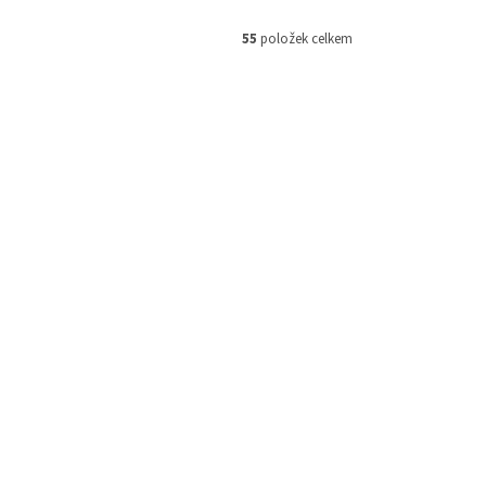
55
položek celkem
CB000101
Kód:
J2CB000101
VP1200ELCD-FR
 skladem
Momentálně nedostupné
 košíku
6 764 Kč
Do košíku
/ ks