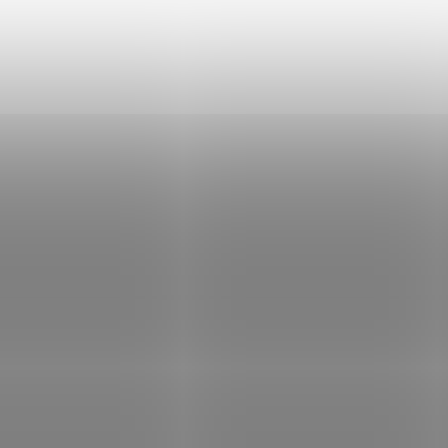
Power UT GreenPower Series UPS
Záložní zdroj 1500VA / 900W, LCD, 6
A, 630W, české zásuvky
C13, USB, RS232
Kód:
7Y2B000101
K
rPower LCD II RM UPS
UT650EG-FR
A/360W, 1U
Není skladem
Momentálně ne
636 Kč
Do košíku
1 815 Kč
Do
/ ks
/ ks