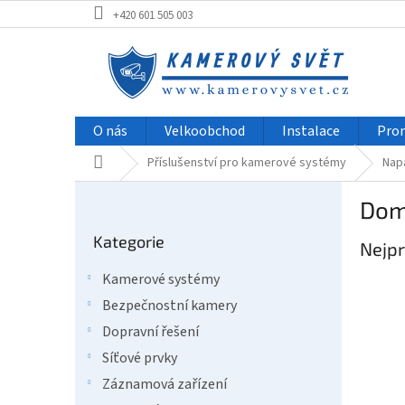
Přejít
+420 601 505 003
na
obsah
O nás
Velkoobchod
Instalace
Pro
Domů
Příslušenství pro kamerové systémy
Nap
P
Dom
o
Přeskočit
s
Kategorie
kategorie
Nejpr
t
r
Kamerové systémy
a
Bezpečnostní kamery
n
n
Dopravní řešení
í
Síťové prvky
p
Záznamová zařízení
a