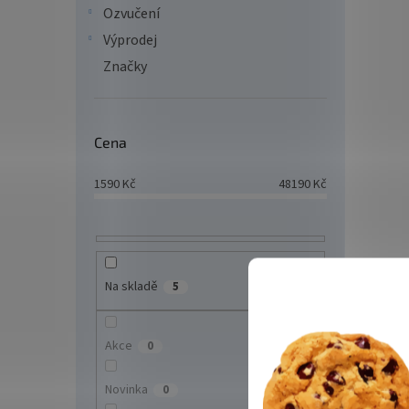
Ozvučení
Záložn
C13, 
Výprodej
Značky
Cena
1590
Kč
48190
Kč
USN
Na skladě
5
Akce
0
9 6
Novinka
0
UPS G