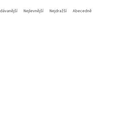
dávanější
Nejlevnější
Nejdražší
Abecedně
Kód:
UPSE1071
Kód:
K2
N UPS Ellipse PRO 1600 FR,
VP1600ELCD-FR
A, 1/1 fáze, tower
Není skladem
Není
290 Kč
Do košíku
7 732 Kč
Do
/ ks
/ ks