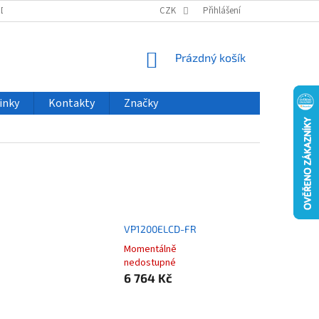
ODU
NOVINKY
VELKOOBCHOD
CZK
ČASTO KLADENÉ DOTAZY
Přihlášení
NÁKUPNÍ
Prázdný košík
KOŠÍK
inky
Kontakty
Značky
VP1200ELCD-FR
Momentálně
nedostupné
6 764 Kč