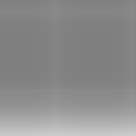
dostupnou ochranu napájení pro d
aplikace v domácnostech i profes
prostředí. Jako ochrana...
Kód:
UPSE1373
Kód:
N UPS 5E Gen2 5E1600UF,
EATON UPS 5E Gen2 5E1600
FR, 1600VA, 1/1 fáze
USB, DIN, 1600VA, 1/1 fáze
Není skladem
Není
90 Kč
Do košíku
4 890 Kč
Do
/ ks
/ ks
5E Gen2 UPS - 5E1600UF; Eaton 5E
Eaton 5E Gen2 UPS - 5E1600UD; Ea