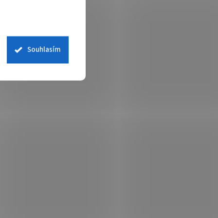
UPSE1375
Kód:
UPSE1374
Souhlasím
UI,
EATON UPS 5E Gen2 5E1600UI,
USB, IEC, 1600VA, 1/1 fáze
 skladem
Není skladem
 košíku
4 690 Kč
Do košíku
/ ks
on 5E
Eaton 5E Gen2 UPS - 5E1600UI; Eaton 5E
Gen2 poskytuje účinnou a cenově