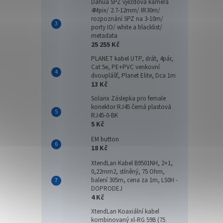
Dahua SPZ vjezdová kamera
4Mpix/ 2.7-12mm/ IR30m/
rozpoznání SPZ na 3-10m/
porty IO/ white a blacklist/
metadata
25 255 Kč
PLANET kabel UTP, drát, 4pár,
Cat 5e, PE+PVC venkovní
dvouplášť, Planet Elite, Dca 1m
13 Kč
Solarix Záslepka pro female
konektor RJ45 černá plastová
RJ45-0-BK
5 Kč
EATO
EM button
USB, 
18 Kč
XtendLan Kabel B9501NH, 2+1,
0,22mm2, stíněný, 75 Ohm,
balení 305m, cena za 1m, LS0H -
DOPRODEJ
4 8
4 Kč
XtendLan Koaxiální kabel
Eaton 
kombinovaný xl-RG 59B (75