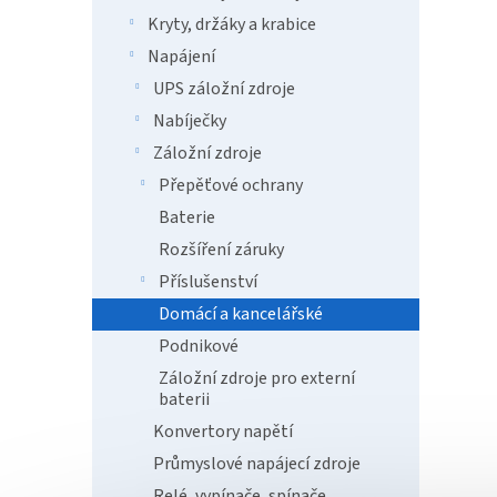
Kryty, držáky a krabice
Eaton 
PRO j
Napájení
přepět
UPS záložní zdroje
ve sta
Ethern
Nabíječky
Záložní zdroje
Přepěťové ochrany
Baterie
Rozšíření záruky
Příslušenství
Domácí a kancelářské
Podnikové
UT10
Záložní zdroje pro externí
baterii
Konvertory napětí
Průmyslové napájecí zdroje
4 0
Relé, vypínače, spínače