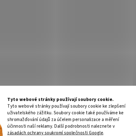
í zdroj 600VA / 360W, LCD, 6x IEC-
UT650EG-FR - UPS 650VA/360W; 3x
USB, RS232
ZÁSUVKA
Kód:
53935
K
PW150
USNPW80
Tyto webové stránky používají soubory cookie.
Není skladem
Není
Tyto webové stránky používají soubory cookie ke zlepšení
uživatelského zážitku. Soubory cookie také používáme ke
shromažďování údajů za účelem personalizace a měření
68 Kč
Do košíku
4 586 Kč
Do
/ ks
/ ks
účinnosti naší reklamy. Další podrobnosti naleznete v
zásadách ochrany soukromí společnosti Google
.
ENIO Net Power 1500VA/900W, 4 min,
UPS GENIO Net Power 800VA/480W,