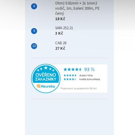
Gen2 
Ohm) 0.81mm + 2x 1mm2
dostup
vodič, 1m, balení 200m, PE
aplika
černý
prostř
18 Kč
SAM-252.21
3 Kč
CAB 28
27 Kč
EATO
USB, 
3 9
Eaton 