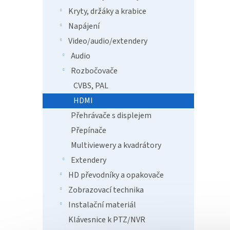
2 2
Kryty, držáky a krabice
XtendL
Napájení
rozboč
Video/audio/extendery
shodné
60 Hz.
Audio
monito
Rozbočovače
CVBS, PAL
HDMI
Přehrávače s displejem
Přepínače
Multiviewery a kvadrátory
Extendery
HD převodníky a opakovače
Xten
Zobrazovací technika
rozbo
4k@
Instalační materiál
Klávesnice k PTZ/NVR