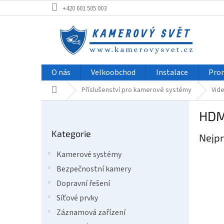
Přejít
+420 601 505 003
na
obsah
O nás
Velkoobchod
Instalace
Pro
Domů
Příslušenství pro kamerové systémy
Vid
P
HDM
o
Přeskočit
s
Kategorie
kategorie
Nejpr
t
r
Kamerové systémy
a
Bezpečnostní kamery
n
n
Dopravní řešení
í
Síťové prvky
p
Záznamová zařízení
a