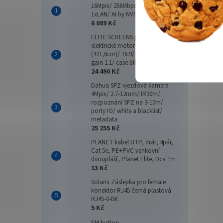
16Mpix/ 256Mbps/ 2xHDD/
1xLAN/ AI by NVR
6 089 Kč
ELITE SCREENS plátno
elektrické motorové 166"
(421,6cm)/ 16:9/ 205,7×365,8cm/
gain 1.1/ case bílý
24 490 Kč
Dahua SPZ vjezdová kamera
4Mpix/ 2.7-12mm/ IR30m/
rozpoznání SPZ na 3-10m/
porty IO/ white a blacklist/
metadata
25 255 Kč
PLANET kabel UTP, drát, 4pár,
Cat 5e, PE+PVC venkovní
dvouplášť, Planet Elite, Dca 1m
13 Kč
Solarix Záslepka pro female
konektor RJ45 černá plastová
RJ45-0-BK
5 Kč
EM button