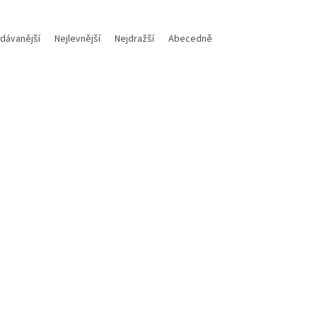
dávanější
Nejlevnější
Nejdražší
Abecedně
Kód:
NETXTE6649
Kód:
NET
dLan HDMI distribucní
XtendLan HDMI distribucní
covac, 1 vstup / 4 výstupy,
rozbocovac, 1 vstup / 2 výst
60Hz
8k@60Hz
Skladem
(2 ks)
Není
Do košíku
Do