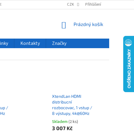
ODU
NOVINKY
VELKOOBCHOD
CZK
ČASTO KLADENÉ DOTAZY
Přihlášení
NÁKUPNÍ
Prázdný košík
KOŠÍK
inky
Kontakty
Značky
XtendLan HDMI
distribucní
tup /
rozbocovac, 1 vstup /
0Hz
8 výstupy, 4k@60Hz
Skladem
(2 ks)
3 007 Kč