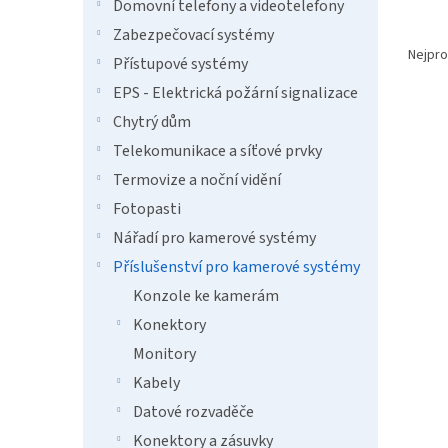
n
Domovní telefony a videotelefony
e
Ř
Zabezpečovací systémy
l
a
Nejpro
Přístupové systémy
z
EPS - Elektrická požární signalizace
e
V
n
Chytrý dům
ý
í
Telekomunikace a síťové prvky
p
p
Termovize a noční vidění
i
r
s
o
Fotopasti
p
d
Nářadí pro kamerové systémy
r
u
Příslušenství pro kamerové systémy
o
k
d
t
Konzole ke kamerám
u
ů
Konektory
Xten
k
Monitory
rozbo
t
8k@
ů
Kabely
Datové rozvaděče
Konektory a zásuvky