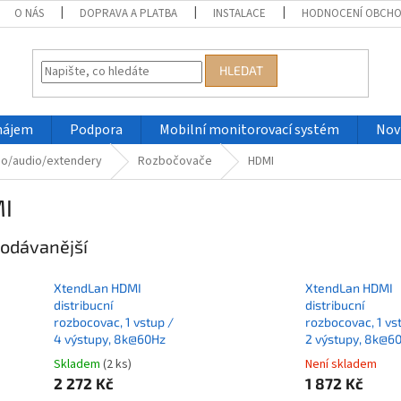
O NÁS
DOPRAVA A PLATBA
INSTALACE
HODNOCENÍ OBCH
HLEDAT
nájem
Podpora
Mobilní monitorovací systém
Nov
eo/audio/extendery
Rozbočovače
HDMI
I
odávanější
XtendLan HDMI
XtendLan HDMI
distribucní
distribucní
rozbocovac, 1 vstup /
rozbocovac, 1 vs
4 výstupy, 8k@60Hz
2 výstupy, 8k@6
Skladem
(2 ks)
Není skladem
2 272 Kč
1 872 Kč