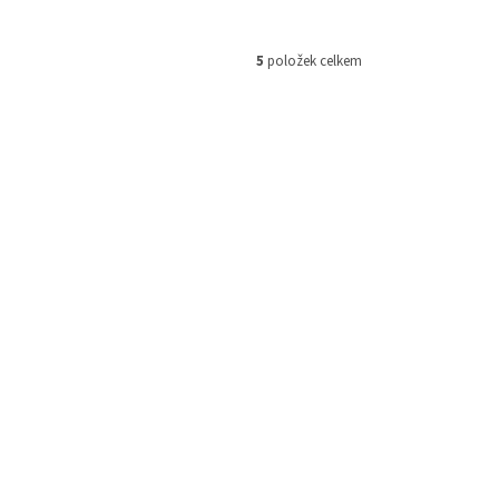
5
položek celkem
XTE6648
Kód:
NETXTE6647
XtendLan HDMI distribucní
upy,
rozbocovac, 1 vstup / 8 výstupy,
4k@60Hz
 skladem
Skladem
(2 ks)
 košíku
Do košíku