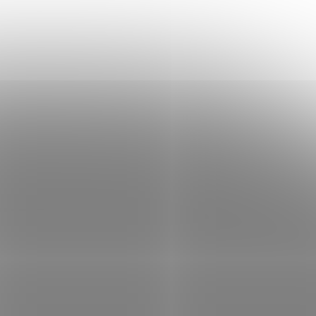
 košíku
ribuční
dva
 do 4K ×
ci na