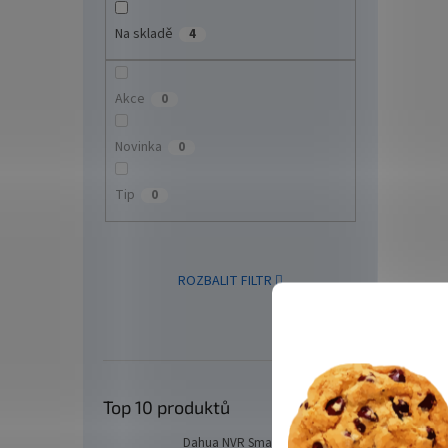
Na skladě
4
Akce
0
Novinka
0
Tip
0
ROZBALIT FILTR
Top 10 produktů
Dahua NVR Smart 16xIP/