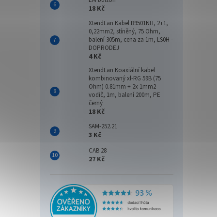
18 Kč
XtendLan Kabel B9501NH, 2+1,
0,22mm2, stíněný, 75 Ohm,
balení 305m, cena za 1m, LS0H -
DOPRODEJ
4 Kč
XtendLan Koaxiální kabel
kombinovaný xl-RG 59B (75
Ohm) 0.81mm + 2x 1mm2
vodič, 1m, balení 200m, PE
černý
18 Kč
SAM-252.21
3 Kč
CAB 28
27 Kč