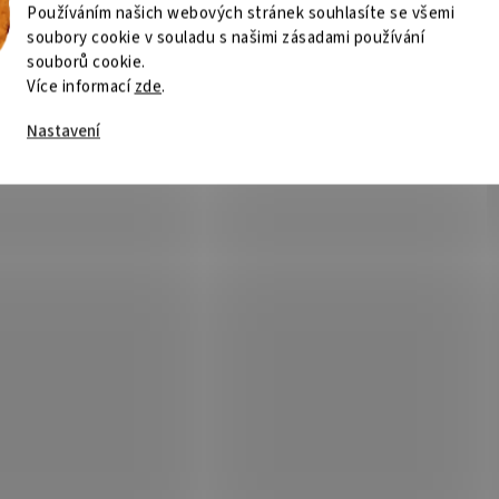
ý prvek, volba 4 kanálu pro
závory řady SBQ, 24VAC/DC, odbě
Používáním našich webových stránek souhlasíte se všemi
žnou detekci, vyhodnocovací logika
soubory cookie v souladu s našimi zásadami používání
oršených klimatických podmínkách,
souborů cookie.
stupy, napájení 10,5...
Více informací
zde
.
Kód:
E000-0163
Kód:
E
Nastavení
150
ACTIVE(100m) infrared detec
Skladem
(>5 ks)
Sklad
91 Kč
Do košíku
3 145 Kč
Do
/ ks
/ ks