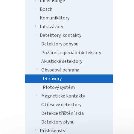
Inner Range
Venkov
prvek,
Bosch
Komunikátory
Infrazávory
Detektory, kontakty
Detektory pohybu
Požární a speciální detektory
Akustické detektory
Obvodová ochrana
IR závory
SBT-
Plotový systém
Magnetické kontakty
Otřesové detektory
Detekce tříštění skla
1 4
Detektory plynu
Příslušenství