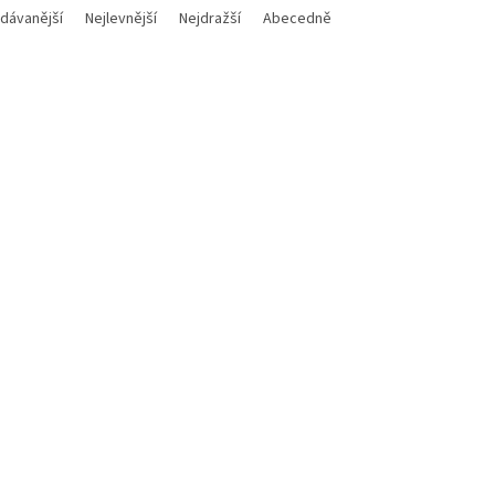
dávanější
Nejlevnější
Nejdražší
Abecedně
Kód:
E001-1159
Kód:
E
60
SBT-100
Skladem
(>5 ks)
Sklad
60 Kč
Do košíku
3 594 Kč
Do
/ ks
/ ks