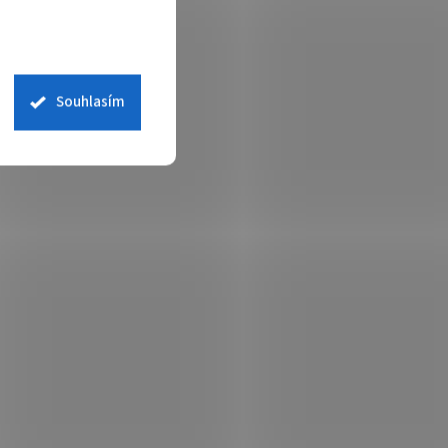
r 450mA.
násobný prvek, volba 4 kanálu pro
souběžnou detekci, vyhodnocovací logika
při zhoršených klimatických podmínkách,
dva výstupy, napájení 10,5...
001-0589
Souhlasím
t.
em
(>5 ks)
 košíku