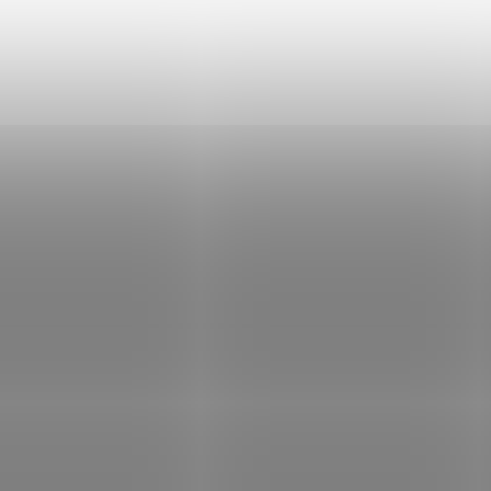
ní IR závora, dosah 30m, duální
IR bariéra pro přístupové systémy
 napájení 10,5 – 28VDC, 40mA
max. 12m
Kód:
E001-2390
Kód:
E
100
SBM-50
Není skladem
Skla
040 Kč
Do košíku
5 469 Kč
Do
/ ks
/ ks
ní IR závora, dosah 100m, čtyř-
Venkovní IR závora, dosah 50m, tro
ý prvek, volba 4 kanálu pro
prvek, volba 4 kanálu pro souběž