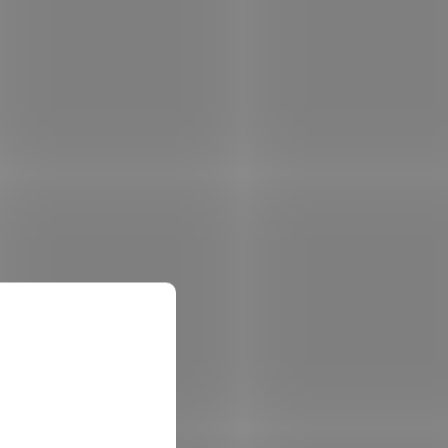
0mA
28VDC, 65mA
001-1074
Kód:
E000-1701
nment
SBQ-250
em
(>5 ks)
Není skladem
 košíku
12 814 Kč
Do košíku
/ ks
ké
Venkovní IR závora, dosah 250m, čtyř-