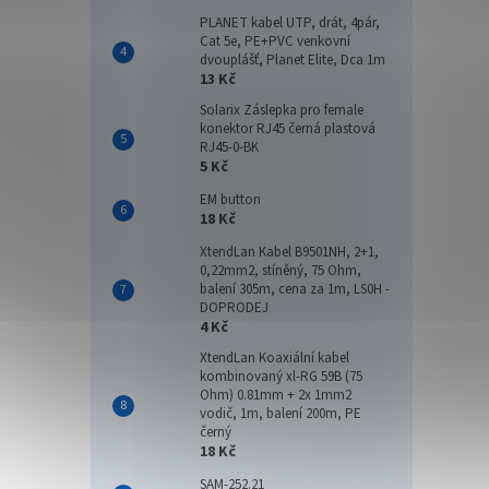
Venkov
PLANET kabel UTP, drát, 4pár,
prvek,
Cat 5e, PE+PVC venkovní
detekc
dvouplášť, Planet Elite, Dca 1m
13 Kč
Solarix Záslepka pro female
konektor RJ45 černá plastová
RJ45-0-BK
5 Kč
EM button
18 Kč
XtendLan Kabel B9501NH, 2+1,
0,22mm2, stíněný, 75 Ohm,
balení 305m, cena za 1m, LS0H -
DOPRODEJ
4 Kč
XtendLan Koaxiální kabel
kombinovaný xl-RG 59B (75
Ohm) 0.81mm + 2x 1mm2
vodič, 1m, balení 200m, PE
černý
18 Kč
SAM-252.21