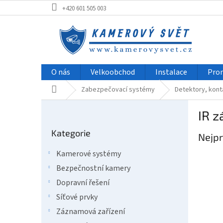
Přejít
+420 601 505 003
na
obsah
O nás
Velkoobchod
Instalace
Pro
Domů
Zabezpečovací systémy
Detektory, kont
P
IR z
o
Přeskočit
s
Kategorie
kategorie
Nejpr
t
r
Kamerové systémy
a
Bezpečnostní kamery
n
n
Dopravní řešení
í
Síťové prvky
p
Záznamová zařízení
a
Ř