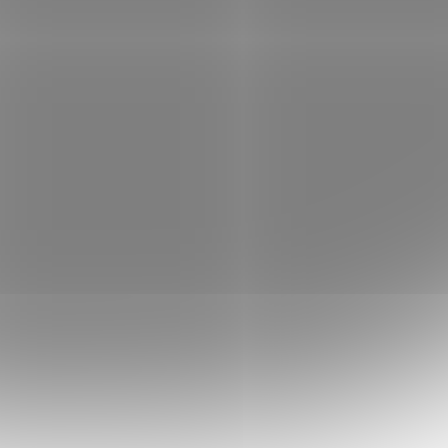
lní
ný
 Tx=57mA