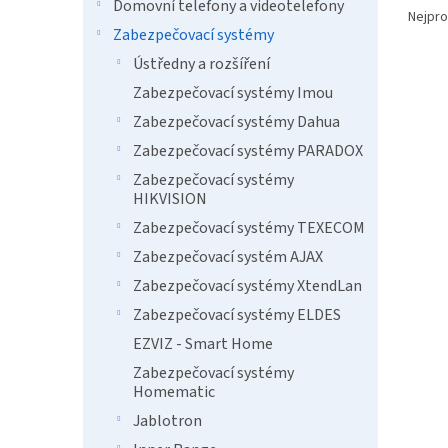
n
Domovní telefony a videotelefony
a
Nejpro
e
Zabezpečovací systémy
z
l
e
Ústředny a rozšíření
V
n
Zabezpečovací systémy Imou
ý
í
Zabezpečovací systémy Dahua
p
p
i
r
Zabezpečovací systémy PARADOX
s
o
Zabezpečovací systémy
p
d
HIKVISION
r
u
Zabezpečovací systémy TEXECOM
o
k
d
t
Zabezpečovací systém AJAX
u
ů
Zabezpečovací systémy XtendLan
SBT-
k
Zabezpečovací systémy ELDES
t
ů
EZVIZ - Smart Home
Zabezpečovací systémy
Homematic
3 8
Jablotron