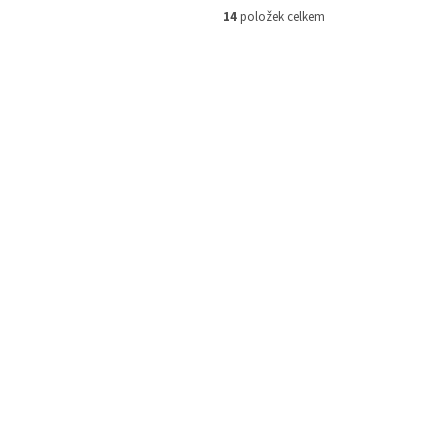
14
položek celkem
001-1160
Kód:
S100-2069
SBT-100S
em
(>5 ks)
Není skladem
 košíku
2 372 Kč
Do košíku
/ ks