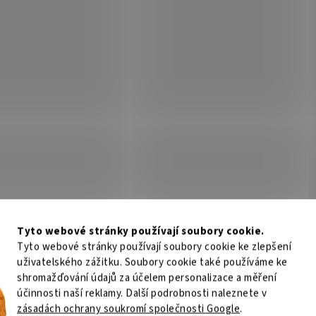
žnou detekci, vyhodnocovací logika
detekci, napájení 10,5 – 28VDC, 7
oršených klimatických podmínkách,
stupy, napájení 10,5...
Kód:
E001-1163
Kód:
E
200
SQH-24heat for cold enviro
Tyto webové stránky používají soubory cookie.
Není skladem
Sklad
Tyto webové stránky používají soubory cookie ke zlepšení
uživatelského zážitku. Soubory cookie také používáme ke
shromažďování údajů za účelem personalizace a měření
584 Kč
Do košíku
2 239 Kč
Do
/ ks
/ ks
účinnosti naší reklamy. Další podrobnosti naleznete v
zásadách ochrany soukromí společnosti Google
.
ní IR závora, dosah 200m, čtyř-
Vyhřívaní s termostatem pro optic