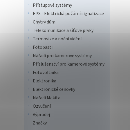
Venkov
Přístupové systémy
prvek,
EPS - Elektrická požární signalizace
Chytrý dům
Telekomunikace a síťové prvky
Termovize a noční vidění
Fotopasti
Nářadí pro kamerové systémy
Příslušenství pro kamerové systémy
Fotovoltaika
SBQ-
Elektronika
Elektronické cenovky
Nářadí Makita
Ozvučení
12 
Výprodej
Značky
Venkov
násobn