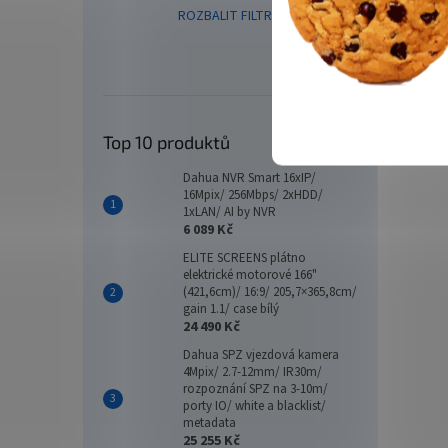
násobn
ROZBALIT FILTR
soubě
při zh
dva vý
Top 10 produktů
Dahua NVR Smart 16xIP/
16Mpix/ 256Mbps/ 2xHDD/
1xLAN/ AI by NVR
6 089 Kč
ELITE SCREENS plátno
elektrické motorové 166"
(421,6cm)/ 16:9/ 205,7×365,8cm/
SBM-
gain 1.1/ case bílý
24 490 Kč
Dahua SPZ vjezdová kamera
4Mpix/ 2.7-12mm/ IR30m/
rozpoznání SPZ na 3-10m/
porty IO/ white a blacklist/
7 0
metadata
25 255 Kč