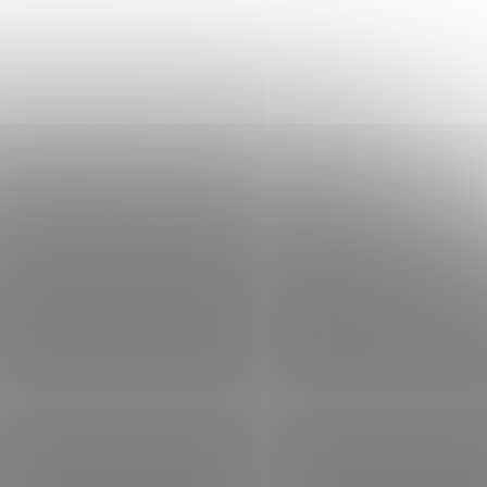
 , dosah
Oboustranný sloup pro IR závory Optex &
Takex, montáž na patku, výška 2,0 m
001-2388
Kód:
E001-1498
SBT-30
dem
(4 ks)
Skladem
(1 ks)
 košíku
3 146 Kč
Do košíku
/ ks
jitý
Venkovní IR závora, dosah 30m, volba
nou
frekvence, duální prvek, napájení 10,5 –