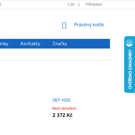
ODU
NOVINKY
VELKOOBCHOD
CZK
ČASTO KLADENÉ DOTAZY
Přihlášení
NÁKUPNÍ
Prázdný košík
KOŠÍK
inky
Kontakty
Značky
SBT-100S
Není skladem
2 372 Kč