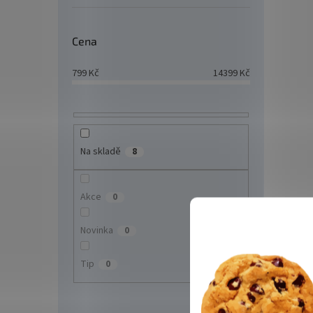
soubě
při zh
dva vý
Cena
799
Kč
14399
Kč
Na skladě
8
SBQ-
Akce
0
Novinka
0
Tip
0
12 
Venkov