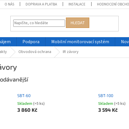
O NÁS
DOPRAVA A PLATBA
INSTALACE
HODNOCENÍ OBCH
HLEDAT
nájem
Podpora
Mobilní monitorovací systém
Nov
akty
Obvodová ochrana
IR závory
ávory
odávanější
SBT-60
SBT-100
Skladem
(>5 ks)
Skladem
(>5 ks)
3 860 Kč
3 594 Kč