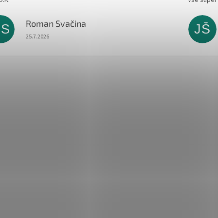
Roman Svačina
RS
JŠ
Hodnocení obchodu je 5 z 5 hvězdiček.
25.7.2026