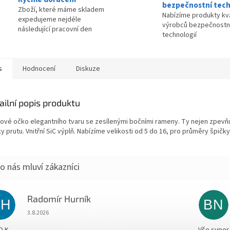
bezpečnostní tech
Zboží, které máme skladem
Nabízíme produkty kva
expedujeme nejdéle
výrobců bezpečnostn
následující pracovní den
technologií
s
Hodnocení
Diskuze
ailní popis produktu
ové očko elegantního tvaru se zesílenými bočními rameny. Ty nejen zpevňuj
y prutu. Vnitřní SiC výplň. Nabízíme velikosti od 5 do 16, pro průměry špi
Radomír Hurník
RH
BN
Hodnocení obchodu je 5 z 5 hvězdiček.
3.8.2026
O.K.
Vše super