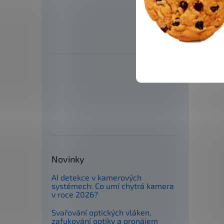
Novinky
AI detekce v kamerových
systémech: Co umí chytrá kamera
v roce 2026?
Svařování optických vláken,
zafukování optiky a pronájem