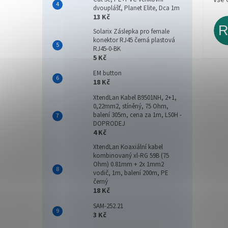
dvouplášť, Planet Elite, Dca 1m
13 Kč
Solarix Záslepka pro female
konektor RJ45 černá plastová
RJ45-0-BK
5 Kč
EM button
18 Kč
XtendLan Kabel B9501NH, 2+1,
0,22mm2, stíněný, 75 Ohm,
balení 305m, cena za 1m, LS0H -
DOPRODEJ
4 Kč
XtendLan Koaxiální kabel
kombinovaný xl-RG 59B (75
Ohm) 0.81mm + 2x 1mm2
vodič, 1m, balení 200m, PE
černý
18 Kč
SAM-252.21
3 Kč