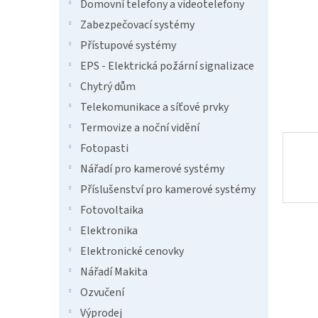
n
Domovní telefony a videotelefony
e
Zabezpečovací systémy
l
Přístupové systémy
EPS - Elektrická požární signalizace
Chytrý dům
Telekomunikace a síťové prvky
Termovize a noční vidění
Fotopasti
Nářadí pro kamerové systémy
Příslušenství pro kamerové systémy
Fotovoltaika
Elektronika
Elektronické cenovky
Nářadí Makita
Ozvučení
Výprodej