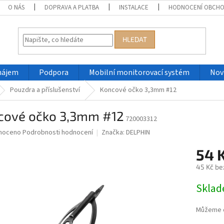
O NÁS
DOPRAVA A PLATBA
INSTALACE
HODNOCENÍ OBCH
HLEDAT
nájem
Podpora
Mobilní monitorovací systém
Nov
Pouzdra a příslušenství
Koncové očko 3,3mm #12
cové očko 3,3mm #12
720003312
né
noceno
Podrobnosti hodnocení
Značka:
DELPHIN
ní
54 
u
45 Kč be
Měrná
Skla
cena:
ek.
Můžeme d