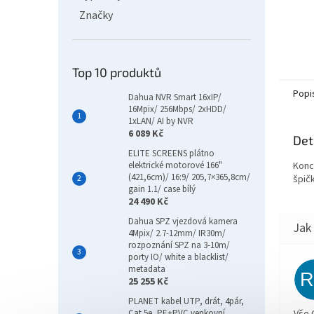
Značky
Top 10 produktů
Popi
Dahua NVR Smart 16xIP/
16Mpix/ 256Mbps/ 2xHDD/
1xLAN/ AI by NVR
6 089 Kč
Det
ELITE SCREENS plátno
Konc
elektrické motorové 166"
(421,6cm)/ 16:9/ 205,7×365,8cm/
špičk
gain 1.1/ case bílý
24 490 Kč
Dahua SPZ vjezdová kamera
4Mpix/ 2.7-12mm/ IR30m/
rozpoznání SPZ na 3-10m/
porty IO/ white a blacklist/
metadata
25 255 Kč
PLANET kabel UTP, drát, 4pár,
Vše 
Cat 5e, PE+PVC venkovní