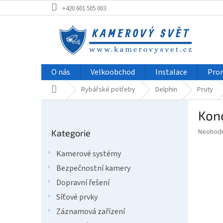
Přejít
+420 601 505 003
na
obsah
O nás
Velkoobchod
Instalace
Pro
Domů
Rybářské potřeby
Delphin
Pruty
P
Kon
o
Přeskočit
s
Průměr
Neohod
Kategorie
kategorie
t
hodnoce
r
produkt
Kamerové systémy
a
je
Bezpečnostní kamery
0,0
n
z
n
Dopravní řešení
5
í
Síťové prvky
hvězdič
p
Záznamová zařízení
a