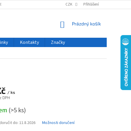
ODU
NOVINKY
VELKOOBCHOD
CZK
ČASTO KLADENÉ DOTAZY
Přihlášení
NÁKUPNÍ
Prázdný košík
KOŠÍK
inky
Kontakty
Značky
Kč
/ ks
z DPH
dem
(>5 ks)
oručit do:
11.8.2026
Možnosti doručení