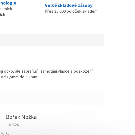
nologie
Velké skladové zásoby
litních
Přes 35 000 položek skladem
ích
í očko, ale zabraňují i zamotání vlasce a poškození
čky od 1,5mm do 3,7mm.
Bořek Nožka
Hodnocení obchodu je 5 z 5 hvězdiček.
1.8.2026
 👍👍