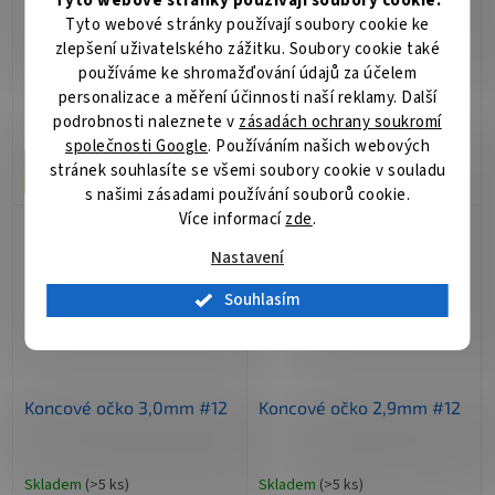
Tyto webové stránky používají soubory cookie.
Koncové očko 3,2mm #12
Koncové očko 3,1mm #12
Tyto webové stránky používají soubory cookie ke
zlepšení uživatelského zážitku. Soubory cookie také
používáme ke shromažďování údajů za účelem
Skladem
(>5 ks)
Skladem
(>5 ks)
personalizace a měření účinnosti naší reklamy. Další
podrobnosti naleznete v
zásadách ochrany soukromí
54 Kč
54 Kč
/ ks
/ ks
společnosti Google
. Používáním našich webových
stránek souhlasíte se všemi soubory cookie v souladu
Do košíku
Do košíku
s našimi zásadami používání souborů cookie.
Více informací
zde
.
Nastavení
Souhlasím
Koncové očko 3,0mm #12
Koncové očko 2,9mm #12
Skladem
(>5 ks)
Skladem
(>5 ks)