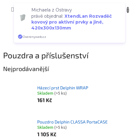
Přejít
NÁKUP
na
CZK
Michaela z Ostravy
obsah
KOŠÍK
právě objednal:
XtendLan Rozvaděč
kovový pro aktivní prvky a jiné,
420x300x130mm
Overenyweb.cz
Pouzdra a příslušenství
Nejprodávanější
Házecí prst Delphin WRAP
Skladem
(>5 ks)
161 Kč
Pouzdro Delphin CLASSA PortaCASE
Skladem
(>5 ks)
1 105 Kč