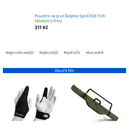
Pouzdro na prut Delphin SpinCASE EVA
Skladem
(>5 ks)
311 Kč
Ř
a
Nejprodávanější
Nejlevnější
Nejdražší
Abecedně
z
e
n
Otevřít filtr
í
V
p
ý
r
p
o
i
d
s
u
p
k
r
t
o
ů