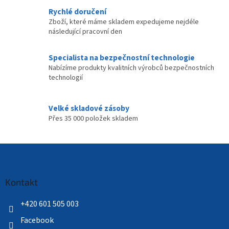
Rychlé doručení
Zboží, které máme skladem expedujeme nejdéle
následující pracovní den
Specialista na bezpečnostní technologie
Nabízíme produkty kvalitních výrobců bezpečnostních
technologií
Velké skladové zásoby
Přes 35 000 položek skladem
Z
á
p
a
Kontakt
t
í
+420 601 505 003
Facebook