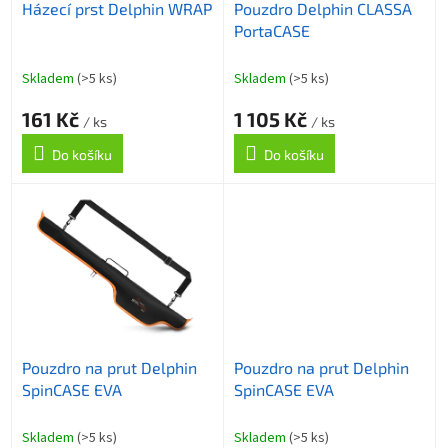
Házecí prst Delphin WRAP
Pouzdro Delphin CLASSA
d
PortaCASE
u
k
t
Skladem
(>5 ks)
Skladem
(>5 ks)
ů
161 Kč
1 105 Kč
/ ks
/ ks
Do košíku
Do košíku
Pouzdro na prut Delphin
Pouzdro na prut Delphin
SpinCASE EVA
SpinCASE EVA
Skladem
(>5 ks)
Skladem
(>5 ks)