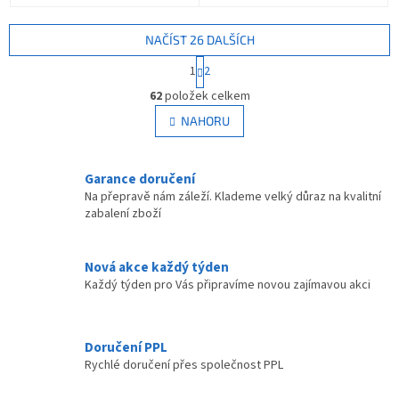
NAČÍST 26 DALŠÍCH
S
1
2
t
O
r
62
položek celkem
v
á
l
NAHORU
n
á
k
d
o
v
a
Garance doručení
á
c
Na přepravě nám záleží. Klademe velký důraz na kvalitní
n
í
zabalení zboží
í
p
r
v
Nová akce každý týden
k
Každý týden pro Vás připravíme novou zajímavou akci
y
v
ý
p
Doručení PPL
i
Rychlé doručení přes společnost PPL
s
u