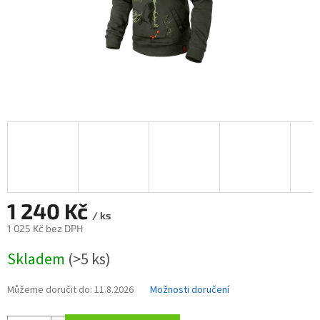
1 240 Kč
/ ks
1 025 Kč bez DPH
Měrná
Skladem
(>5 ks)
cena:
Můžeme doručit do:
11.8.2026
Možnosti doručení