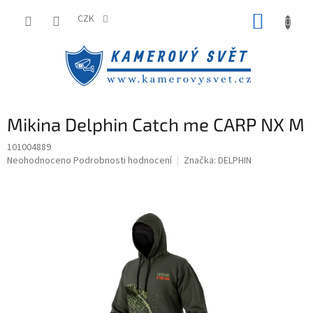
Přejít
NÁKUP
na
CZK
obsah
KOŠÍK
Mikina Delphin Catch me CARP NX M
101004889
Průměrné
Neohodnoceno
Podrobnosti hodnocení
Značka:
DELPHIN
hodnocení
produktu
je
0,0
z
5
hvězdiček.