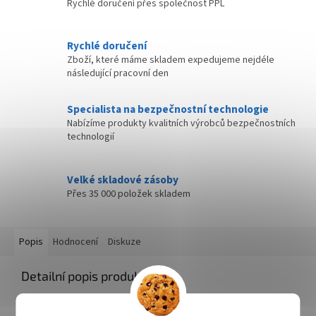
Rychlé doručení přes společnost PPL
Rychlé doručení
Zboží, které máme skladem expedujeme nejdéle
následující pracovní den
Specialista na bezpečnostní technologie
Nabízíme produkty kvalitních výrobců bezpečnostních
technologií
Velké skladové zásoby
Přes 35 000 položek skladem
Popis
Hodnocení
Diskuze
Detailní popis produktu
Druhá generace kaprařských mikin Catch me s naším vlastním a
kompletně obnoveným barevným designem. Série CATCH ME IF