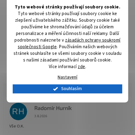
YOU CAN (chyť mě pokud to dokážeš) s vyobrazením kapra je
Tyto webové stránky používají soubory cookie.
nevšední kousek do vašeho, nejen kaprařského šatníku. Malba
Tyto webové stránky používají soubory cookie ke
kapra prochází kolem dokola celého trupu v jeho spodní části.
zlepšení uživatelského zážitku. Soubory cookie také
Kapr je zobrazen jako skica či malba při zachování všech
používáme ke shromažďování údajů za účelem
důležitých detailů. Ryba je zachycena v situaci, kdy se blíží k
personalizace a měření účinnosti naší reklamy. Další
hrsti boilies, což je právě ten moment, na který všichni na břehu
čekáme. Mikina je designována do tmavě zelené barvy s efektní
podrobnosti naleznete v
zásadách ochrany soukromí
oranžovou a světle zelenou grafikou. Vybraná tkanina je vysoké
společnosti Google
. Používáním našich webových
kvality, stejně jako použitý barevný tisk. S oblečením CATCH ME
stránek souhlasíte se všemi soubory cookie v souladu
IF YOU CAN budou všichni vědět s kým mají co dělat! Nabízíme je
s našimi zásadami používání souborů cookie.
v široké škále velikostí, ze kterých si určitě vyberete. Technické
Více informací
zde
.
parametry: Materiálové složení: 60% Polyester, 40% Bavlna
Nastavení
Souhlasím
Radomír Hurník
RH
Hodnocení obchodu je 5 z 5 hvězdiček.
3.8.2026
Vše O.K.