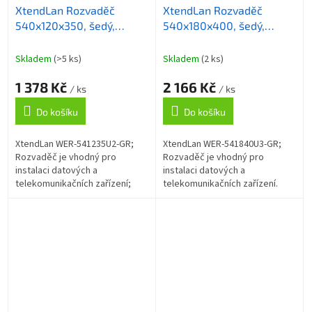
XtendLan Rozvaděč
XtendLan Rozvaděč
540x120x350, šedý,
540x180x400, šedý,
uchycení pro zařízení
uchycení pro zařízení
19"/2U, na zeď
19"/3U, na zeď
Skladem
(>5 ks)
Skladem
(2 ks)
1 378 Kč
2 166 Kč
/ ks
/ ks
Do košíku
Do košíku
XtendLan WER-541235U2-GR;
XtendLan WER-541840U3-GR;
Rozvaděč je vhodný pro
Rozvaděč je vhodný pro
instalaci datových a
instalaci datových a
telekomunikačních zařízení;
telekomunikačních zařízení.
ZÁKLADNÍ SPECIFIKACE; Formát
Univerzální rozvaděče jsou
rozvaděče: 19"; Kapacita: 2U;
určené pro montáž ve vnitřních
Rozměry: 540 x 120 x...
prostorách. Jsou...