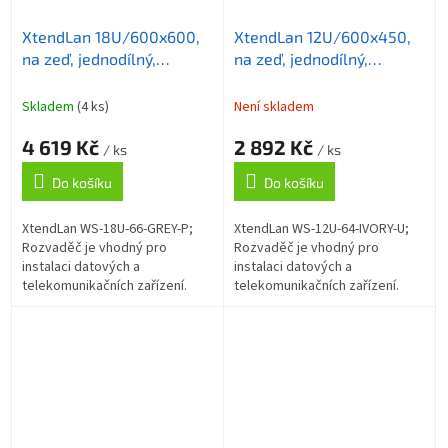
XtendLan 18U/600x600,
XtendLan 12U/600x450,
na zeď, jednodílný,
na zeď, jednodílný,
rozložený, skleněné
rozložený, skleněné
dveře, šedý
dveře, šedý
Skladem
(4 ks)
Není skladem
4 619 Kč
2 892 Kč
/ ks
/ ks
Do košíku
Do košíku
XtendLan WS-18U-66-GREY-P;
XtendLan WS-12U-64-IVORY-U;
Rozvaděč je vhodný pro
Rozvaděč je vhodný pro
instalaci datových a
instalaci datových a
telekomunikačních zařízení.
telekomunikačních zařízení.
Univerzální jednodílné
Univerzální jednodílné
rozvaděče jsou určené pro
rozvaděče jsou určené pro
montáž na zeď. Rozvaděče
montáž na zeď. Rozvaděče...
jsou...