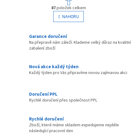
t
O
r
87
položek celkem
v
á
l
NAHORU
n
á
k
d
o
v
a
Garance doručení
á
c
Na přepravě nám záleží. Klademe velký důraz na kvalitní
n
í
zabalení zboží
í
p
r
v
Nová akce každý týden
k
Každý týden pro Vás připravíme novou zajímavou akci
y
v
ý
p
Doručení PPL
i
Rychlé doručení přes společnost PPL
s
u
Rychlé doručení
Zboží, které máme skladem expedujeme nejdéle
následující pracovní den