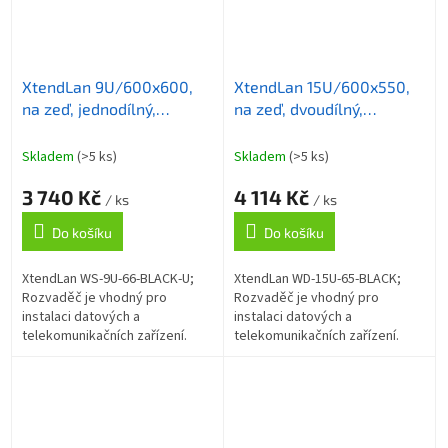
XtendLan 9U/600x600,
XtendLan 15U/600x550,
na zeď, jednodílný,
na zeď, dvoudílný,
rozložený, skleněné dveře
skleněné dveře
Skladem
(>5 ks)
Skladem
(>5 ks)
3 740 Kč
4 114 Kč
/ ks
/ ks
Do košíku
Do košíku
XtendLan WS-9U-66-BLACK-U;
XtendLan WD-15U-65-BLACK;
Rozvaděč je vhodný pro
Rozvaděč je vhodný pro
instalaci datových a
instalaci datových a
telekomunikačních zařízení.
telekomunikačních zařízení.
Tento rozvaděč je dodáván
Univerzální dvoudílné
rozložený. ZÁKLADNÍ
rozvaděče jsou určené pro
SPECIFIKACE; Formát
montáž na zeď. Rozvaděče
rozvaděče:...
jsou...