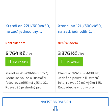
XtendLan 22U/600x450,
XtendLan 12U/600x450,
na zeď, jednodílný,
na zeď, jednodílný,
skleněné dveře, šedý
skleněné dveře, šedý
Není skladem
Není skladem
6 764 Kč
3 376 Kč
/ ks
/ ks
Do košíku
Do košíku
XtendLan WS-22U-64-GREY-P;
XtendLan WS-12U-64-GREY-P;
Jedná se pouze o ilustrační
Jedná se pouze o ilustrační
foto, rozvaděč má výšku 22U.
foto, rozvaděč má výšku 12U.
Rozvaděč je vhodný pro
Rozvaděč je vhodný pro
instalaci datových a
instalaci datových a
telekomunikačních zařízení.
telekomunikačních zařízení.
Univerzální...
Univerzální...
NAČÍST 36 DALŠÍCH
S
1
3