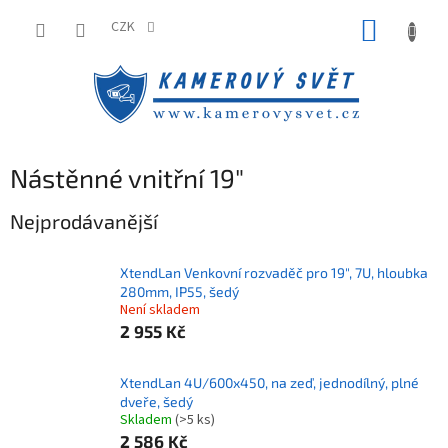
Přejít
NÁKUP
na
CZK
obsah
KOŠÍK
Nástěnné vnitřní 19"
Nejprodávanější
XtendLan Venkovní rozvaděč pro 19", 7U, hloubka
280mm, IP55, šedý
Není skladem
2 955 Kč
XtendLan 4U/600x450, na zeď, jednodílný, plné
dveře, šedý
Skladem
(>5 ks)
2 586 Kč