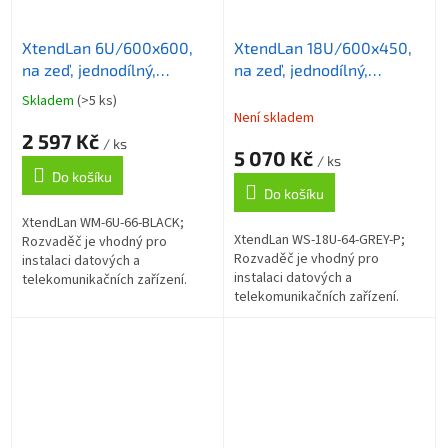
XtendLan 6U/600x600,
XtendLan 18U/600x450,
na zeď, jednodílný,
na zeď, jednodílný,
skleněné dveře
skleněné dveře, šedý
Skladem
(>5 ks)
Průměrné
Není skladem
hodnocení
2 597 Kč
produktu
/ ks
5 070 Kč
je
/ ks
Do košíku
5,0
Do košíku
z
5
XtendLan WM-6U-66-BLACK;
hvězdiček.
XtendLan WS-18U-64-GREY-P;
Rozvaděč je vhodný pro
Rozvaděč je vhodný pro
instalaci datových a
instalaci datových a
telekomunikačních zařízení.
telekomunikačních zařízení.
Univerzální jednodílné
Univerzální jednodílné
rozvaděče jsou určené pro
rozvaděče jsou určené pro
montáž na zeď. Rozvaděče
montáž na zeď. Rozvaděče
jsou...
jsou...