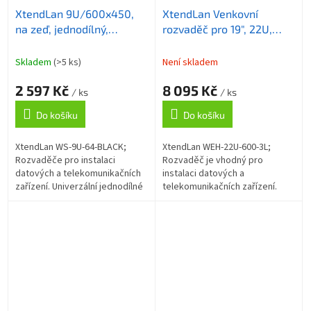
XtendLan 9U/600x450,
XtendLan Venkovní
na zeď, jednodílný,
rozvaděč pro 19", 22U,
rozložený, skleněné dveře
hloubka 600mm, IP55, 3-
bodový zámek, šedý
Skladem
(>5 ks)
Není skladem
2 597 Kč
8 095 Kč
/ ks
/ ks
Do košíku
Do košíku
XtendLan WS-9U-64-BLACK;
XtendLan WEH-22U-600-3L;
Rozvaděče pro instalaci
Rozvaděč je vhodný pro
datových a telekomunikačních
instalaci datových a
zařízení. Univerzální jednodílné
telekomunikačních zařízení.
rozvaděče rozložené jsou
Venkovní nástěnný rozvaděč
určené pro montáž na zeď.
vyrobený z válcované oceli o
Rozvaděče jsou...
tloušťce 1,5 mm....