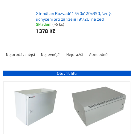
XtendLan Rozvaděč 540x120x350, šedý,
uchycení pro zařízení 19"/2U, na zeď
Skladem
(>5 ks)
1 378 Kč
Ř
a
Nejprodávanější
Nejlevnější
Nejdražší
Abecedně
z
e
n
Otevřít filtr
í
V
p
ý
r
p
o
i
d
s
u
p
k
r
t
o
ů