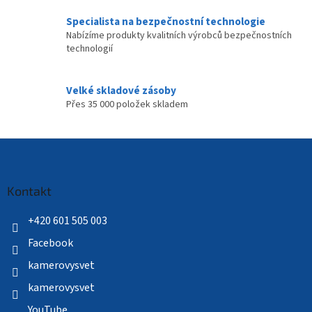
Specialista na bezpečnostní technologie
Nabízíme produkty kvalitních výrobců bezpečnostních
technologií
Velké skladové zásoby
Přes 35 000 položek skladem
Z
á
p
a
Kontakt
t
í
+420 601 505 003
Facebook
kamerovysvet
kamerovysvet
YouTube