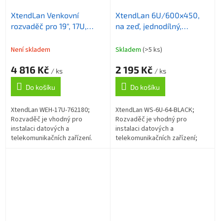
XtendLan Venkovní
XtendLan 6U/600x450,
rozvaděč pro 19", 17U,
na zeď, jednodílný,
hloubka 210mm, IP55,
skleněné dveře
šedý
Není skladem
Skladem
(>5 ks)
4 816 Kč
2 195 Kč
/ ks
/ ks
Do košíku
Do košíku
XtendLan WEH-17U-762180;
XtendLan WS-6U-64-BLACK;
Rozvaděč je vhodný pro
Rozvaděč je vhodný pro
instalaci datových a
instalaci datových a
telekomunikačních zařízení.
telekomunikačních zařízení;
Venkovní nástěnný rozvaděč
Univerzální jednodílné
vyrobený z válcované oceli o
rozvaděče jsou určené pro
tloušťce 1,5...
montáž na zeď. Rozvaděče
jsou...