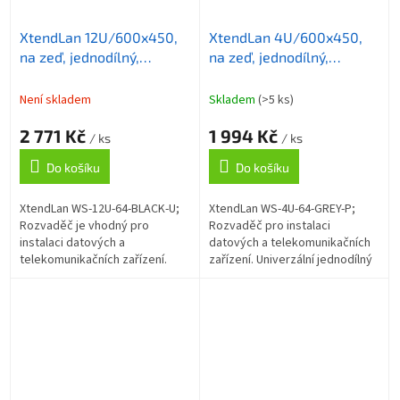
XtendLan 12U/600x450,
XtendLan 4U/600x450,
na zeď, jednodílný,
na zeď, jednodílný,
rozložený, skleněné
skleněné dveře, šedý
dveře, černý
Není skladem
Skladem
(>5 ks)
2 771 Kč
1 994 Kč
/ ks
/ ks
Do košíku
Do košíku
XtendLan WS-12U-64-BLACK-U;
XtendLan WS-4U-64-GREY-P;
Rozvaděč je vhodný pro
Rozvaděč pro instalaci
instalaci datových a
datových a telekomunikačních
telekomunikačních zařízení.
zařízení. Univerzální jednodílný
Univerzální jednodílné
rozvaděč určený pro montáž na
rozvaděče jsou určené pro
zeď. Je výborně řemeslně
montáž na zeď. Rozvaděče...
zpracován a...