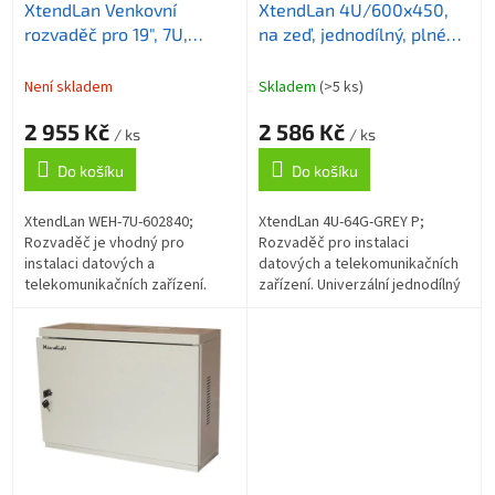
XtendLan Venkovní
XtendLan 4U/600x450,
d
rozvaděč pro 19", 7U,
na zeď, jednodílný, plné
u
hloubka 280mm, IP55,
dveře, šedý
k
šedý
t
Není skladem
Skladem
(>5 ks)
ů
2 955 Kč
2 586 Kč
/ ks
/ ks
Do košíku
Do košíku
XtendLan WEH-7U-602840;
XtendLan 4U-64G-GREY P;
Rozvaděč je vhodný pro
Rozvaděč pro instalaci
instalaci datových a
datových a telekomunikačních
telekomunikačních zařízení.
zařízení. Univerzální jednodílný
Venkovní nástěnný rozvaděč
rozvaděč určený pro montáž na
vyrobený z válcované oceli o
zeď. Je výborně řemeslně
tloušťce 1,5 mm....
zpracován a...