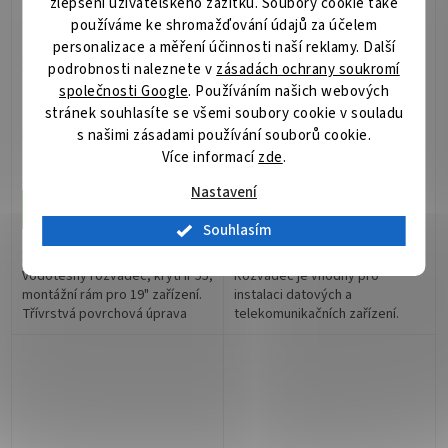
zlepšení uživatelského zážitku. Soubory cookie také
používáme ke shromažďování údajů za účelem
personalizace a měření účinnosti naší reklamy. Další
XtendLan Venkovní
XtendLan 9U/600x600,
podrobnosti naleznete v
zásadách ochrany soukromí
rozvaděč pro 19", 11U,
na zeď, jednodílný,
společnosti Google
. Používáním našich webových
hloubka 300mm, IP55,
skleněné dveře
stránek souhlasíte se všemi soubory cookie v souladu
šedý
Skladem
(1 ks)
Není skladem
s našimi zásadami používání souborů cookie.
Více informací
zde
.
3 676 Kč
3 140 Kč
/ ks
/ ks
Nastavení
Do košíku
Do košíku
Souhlasím
XtendLan WEH-11U-503060;
XtendLan WS-9U-66-BLACK;
Vodotěsný rozvaděč, krytí IP55,
Rozvaděč je vhodný pro
montážní rám pro 19" zařízení.
instalaci datových a
Třívrstvá povrchová úprava
telekomunikačních zařízení.
(fosfátování, máčení v
Univerzální jednodílné
základním laku, práškový lak),
rozvaděče jsou určené pro
pevná...
montáž na zeď. Rozvaděče
jsou...