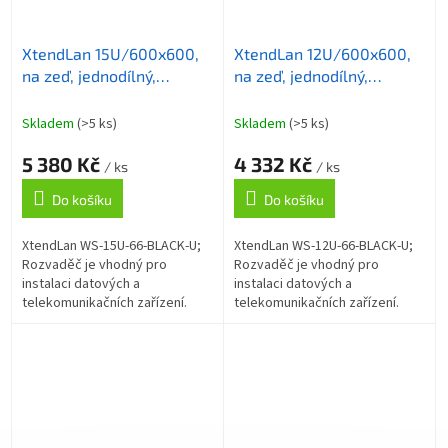
XtendLan 15U/600x600,
XtendLan 12U/600x600,
na zeď, jednodílný,
na zeď, jednodílný,
rozložený, skleněné
rozložený, skleněné
dveře, černé
dveře, černý
Skladem
(>5 ks)
Skladem
(>5 ks)
5 380 Kč
4 332 Kč
/ ks
/ ks
Do košíku
Do košíku
XtendLan WS-15U-66-BLACK-U;
XtendLan WS-12U-66-BLACK-U;
Rozvaděč je vhodný pro
Rozvaděč je vhodný pro
instalaci datových a
instalaci datových a
telekomunikačních zařízení.
telekomunikačních zařízení.
Univerzální jednodílné
Univerzální jednodílné
rozvaděče jsou určené pro
rozvaděče jsou určené pro
montáž na zeď. Rozvaděče...
montáž na zeď. Rozvaděče...