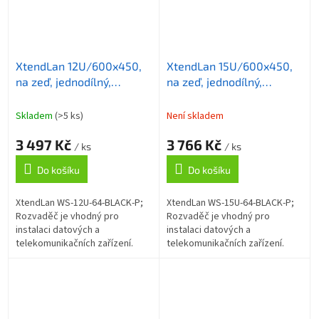
XtendLan 12U/600x450,
XtendLan 15U/600x450,
na zeď, jednodílný,
na zeď, jednodílný,
skleněné dveře
skleněné dveře
Skladem
(>5 ks)
Není skladem
3 497 Kč
3 766 Kč
/ ks
/ ks
Do košíku
Do košíku
XtendLan WS-12U-64-BLACK-P;
XtendLan WS-15U-64-BLACK-P;
Rozvaděč je vhodný pro
Rozvaděč je vhodný pro
instalaci datových a
instalaci datových a
telekomunikačních zařízení.
telekomunikačních zařízení.
Univerzální jednodílné
Univerzální jednodílné
rozvaděče jsou určené pro
rozvaděče jsou určené pro
montáž na zeď. Rozvaděče...
montáž na zeď. Rozvaděče...