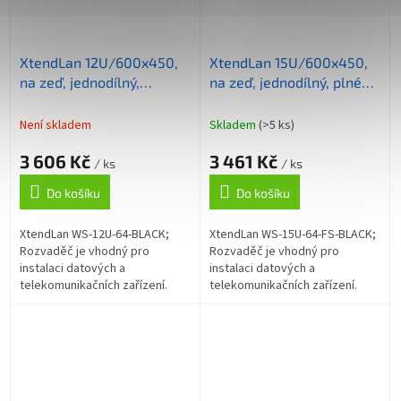
XtendLan 12U/600x450,
XtendLan 15U/600x450,
na zeď, jednodílný,
na zeď, jednodílný, plné
skleněné dveře černý
dveře, úprava proti
vykradení
Není skladem
Skladem
(>5 ks)
3 606 Kč
3 461 Kč
/ ks
/ ks
Do košíku
Do košíku
XtendLan WS-12U-64-BLACK;
XtendLan WS-15U-64-FS-BLACK;
Rozvaděč je vhodný pro
Rozvaděč je vhodný pro
instalaci datových a
instalaci datových a
telekomunikačních zařízení.
telekomunikačních zařízení.
Univerzální jednodílné
Univerzální jednodílné
rozvaděče jsou určené pro
rozvaděče jsou určené pro
montáž na zeď. Rozvaděče
montáž na zeď. Rozvaděče...
jsou...