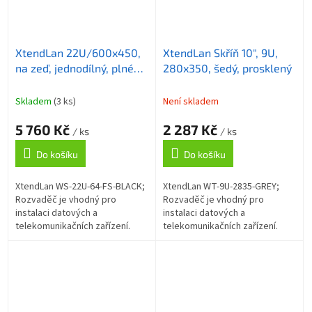
XtendLan 22U/600x450,
XtendLan Skříň 10", 9U,
na zeď, jednodílný, plné
280x350, šedý, prosklený
dveře, úprava proti
vykradení
Skladem
(3 ks)
Není skladem
5 760 Kč
2 287 Kč
/ ks
/ ks
Do košíku
Do košíku
XtendLan WS-22U-64-FS-BLACK;
XtendLan WT-9U-2835-GREY;
Rozvaděč je vhodný pro
Rozvaděč je vhodný pro
instalaci datových a
instalaci datových a
telekomunikačních zařízení.
telekomunikačních zařízení.
Univerzální jednodílné
Univerzální jednodílné
rozvaděče jsou určené pro
rozvaděče rozteče 10" pro
montáž na zeď. Rozvaděče...
montáž na zeď . Rozvaděče
jsou...