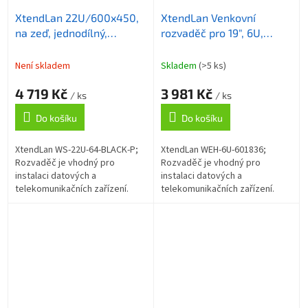
XtendLan 22U/600x450,
XtendLan Venkovní
na zeď, jednodílný,
rozvaděč pro 19", 6U,
skleněné dveře černý
hloubka 180mm, IP55,
šedý
Není skladem
Skladem
(>5 ks)
4 719 Kč
3 981 Kč
/ ks
/ ks
Do košíku
Do košíku
XtendLan WS-22U-64-BLACK-P;
XtendLan WEH-6U-601836;
Rozvaděč je vhodný pro
Rozvaděč je vhodný pro
instalaci datových a
instalaci datových a
telekomunikačních zařízení.
telekomunikačních zařízení.
Univerzální jednodílné
Venkovní nástěnný rozvaděč
rozvaděče jsou určené pro
vyrobený z válcované oceli o
montáž na zeď. Rozvaděče...
tloušťce 1,5 mm....