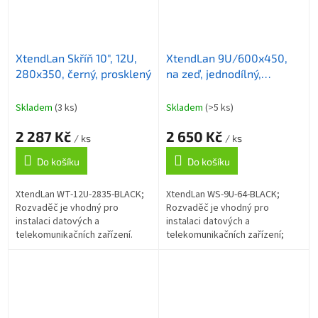
XtendLan Skříň 10", 12U,
XtendLan 9U/600x450,
280x350, černý, prosklený
na zeď, jednodílný,
skleněné dveře
Skladem
(3 ks)
Skladem
(>5 ks)
2 287 Kč
2 650 Kč
/ ks
/ ks
Do košíku
Do košíku
XtendLan WT-12U-2835-BLACK;
XtendLan WS-9U-64-BLACK;
Rozvaděč je vhodný pro
Rozvaděč je vhodný pro
instalaci datových a
instalaci datových a
telekomunikačních zařízení.
telekomunikačních zařízení;
Univerzální jednodílné
Univerzální jednodílné
rozvaděče rozteče 10" pro
rozvaděče jsou určené pro
montáž na zeď. Rozvaděče...
montáž na zeď. Rozvaděče
jsou...