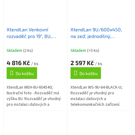
XtendLan Venkovní
XtendLan 9U/600x450,
rozvaděč pro 19", 8U,
na zeď, jednodílný,
hloubka 450mm, IP55,
rozložený, skleněné
šedý
dveře, černý
Skladem
(2 ks)
Skladem
(>5 ks)
4 816 Kč
2 597 Kč
/ ks
/ ks
Do košíku
Do košíku
XtendLan WEH-8U-604540;
XtendLan WS-9U-64-BLACK-U;
Ilustrační foto - Rozvaděč má
Rozvaděč je vhodný pro
výšku 8U. Rozvaděč je vhodný
instalaci datových a
pro instalaci datových a
telekomunikačních zařízení.
telekomunikačních zařízení.
Univerzální jednodílné
Venkovní nástěnný rozvaděč
rozvaděče jsou určené pro
vyrobený z...
montáž na zeď. Rozvaděče
jsou...